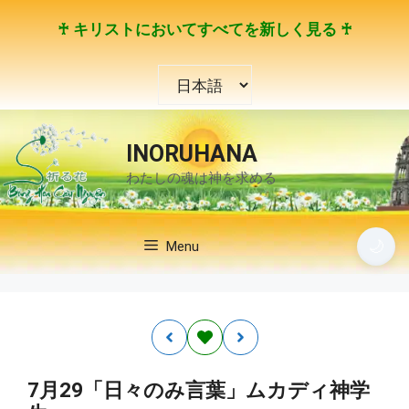
コ
♰ キリストにおいてすべてを新しく見る ♰
ン
テ
言
ン
語
ツ
を
へ
選
ス
INORUHANA
択
キ
わたしの魂は神を求める
ッ
プ
🌙
Menu
7月29「日々のみ言葉」ムカディ神学