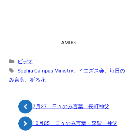
AMDG
カ
ビデオ
テ
タ
Sophia Campus Ministry
、
イエズス会
、
毎日の
ゴ
グ
み言葉
、
祈る花
リ
ー
7月27「日々のみ言葉」長町神父
10月05「日々のみ言葉」李聖一神父