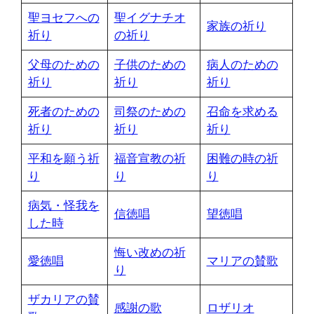
聖ヨセフへの
聖イグナチオ
家族の祈り
祈り
の祈り
父母のための
子供のための
病人のための
祈り
祈り
祈り
死者のための
司祭のための
召命を求める
祈り
祈り
祈り
平和を願う祈
福音宣教の祈
困難の時の祈
り
り
り
病気・怪我を
信徳唱
望徳唱
した時
悔い改めの祈
愛徳唱
マリアの賛歌
り
ザカリアの賛
感謝の歌
ロザリオ