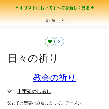
コ
♰ キリストにおいてすべてを新しく見る ♰
ン
テ
言
ン
語
ツ
を
へ
選
ス
択
キ
ッ
日々の祈り
プ
教会の祈り
🌸
十字架のしるし
父と子と聖霊のみ名によって。アーメン。