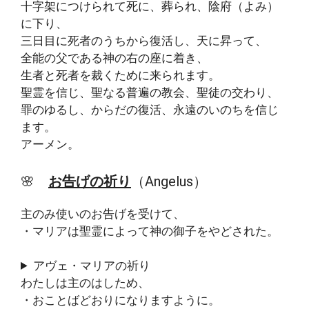
十字架につけられて死に、葬られ、陰府（よみ）
に下り、
三日目に死者のうちから復活し、天に昇って、
全能の父である神の右の座に着き、
生者と死者を裁くために来られます。
聖霊を信じ、聖なる普遍の教会、聖徒の交わり、
罪のゆるし、からだの復活、永遠のいのちを信じ
ます。
アーメン。
🌸
お告げの祈り
（Angelus）
主のみ使いのお告げを受けて、
・マリアは聖霊によって神の御子をやどされた。
アヴェ・マリアの祈り
わたしは主のはしため、
・おことばどおりになりますように。