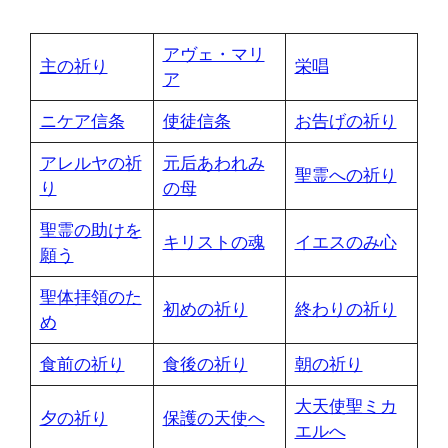
アヴェ・マリ
主の祈り
栄唱
ア
ニケア信条
使徒信条
お告げの祈り
アレルヤの祈
元后あわれみ
聖霊への祈り
り
の母
聖霊の助けを
キリストの魂
イエスのみ心
願う
聖体拝領のた
初めの祈り
終わりの祈り
め
食前の祈り
食後の祈り
朝の祈り
大天使聖ミカ
夕の祈り
保護の天使へ
エルへ