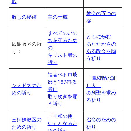
歌
教会の五つの
赦しの秘跡
主の十戒
掟
すべてのいの
ともに歩む
ちを守るため
広島教区の祈
あたたかさの
の
り：
ある教会を願
キリスト者の
う祈り
祈り
福者ペトロ岐
「津和野の証
部と187殉教
シノドスのた
し人」
者に
めの祈り
の列聖を求め
取り次ぎを願
る祈り
う祈り
「平和の使
三姉妹教区の
召命のための
徒」となるた
ための祈り
祈り
めの祈り