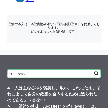
聖書の本文は日本聖書協会発行の「新共同訳聖書」を使用してお
ります。
どうぞよろしくお願い致します。
⁂
「人は主なる神を賛美し、敬い、これに仕え、そ
れによって自分の救霊を全うするために造られた
のである」
（霊操23）
⁂ 「
祈祷の使徒（Apostleship of Prayer）
」は、