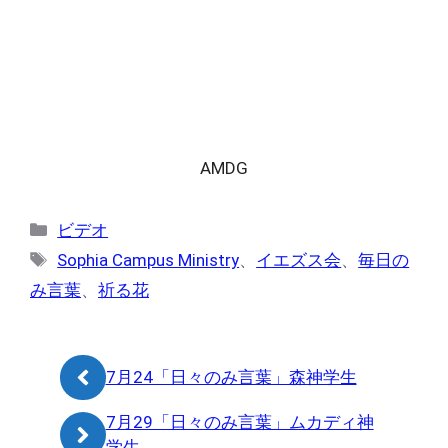
AMDG
カ
ビデオ
テ
タ
Sophia Campus Ministry
、
イエズス会
、
毎日の
ゴ
グ
み言葉
、
祈る花
リ
ー
7月24「日々のみ言葉」森神学生
7月29「日々のみ言葉」ムカディ神
学生