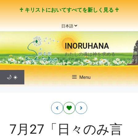
コ
♰ キリストにおいてすべてを新しく見る ♰
ン
テ
言
ン
語
ツ
を
へ
INORUHANA
選
ス
わたしの魂は神を求める
択
キ
ッ
プ
🌙
☀️
Menu
7月27「日々のみ言