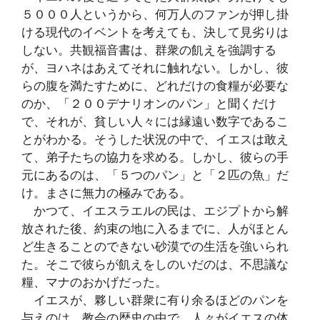
５０００人というから、何万人のファンが押し掛
ける現代のイベントを考えても、決して見劣りは
しない。共観福音書は、群衆の飢えを強調する
が、ヨハネはあえてそれに触れない。しかし、彼
らの腹を満たすために、どれだけの食糧が必要な
のか、「２００デナリオンのパン」と聞くだけ
で、それが、貧しい人々には縁遠い数字であるこ
とがわかる。そうした状況の中で、イエスは敢え
て、弟子たちの協力を求める。しかし、彼らの手
元にあるのは、「５つのパン」と「２匹の魚」だ
け。まさに無力の極みである。
かつて、イエスラエルの民は、エジプトから解
放された後、約束の地に入るまでに、人がほとん
ど生きることのできない砂漠での生活を強いられ
た。そこで彼らが飢えをしのいだのは、不思議な
糧、マナのおかげだった。
イエスが、夥しい群衆に有り余るほどのパンを
与えのは、教会の歴史の中で、人々がイエスの体