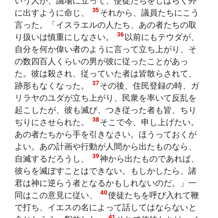
いう人が、議場に立って、使徒たちをしばらく外
35
に出すように命じ、
それから、議員たちにこう
言った。「イスラエルの人たち、あの者たちの取
36
り扱いは慎重にしなさい。
以前にもテウダが、
自分を何か偉い者のように言って立ち上がり、そ
の数四百人くらいの男が彼に従ったことがあっ
た。彼は殺され、従っていた者は皆散らされて、
37
跡形もなくなった。
その後、住民登録の時、ガ
リラヤのユダが立ち上がり、民衆を率いて反乱を
起こしたが、彼も滅び、つき従った者も皆、ちり
38
ぢりにさせられた。
そこで今、申し上げたい。
あの者たちから手を引きなさい。ほうっておくが
よい。あの計画や行動が人間から出たものなら、
39
自滅するだろうし、
神から出たものであれば、
彼らを滅ぼすことはできない。もしかしたら、諸
君は神に逆らう者となるかもしれないのだ。」一
40
同はこの意見に従い、
使徒たちを呼び入れて鞭
で打ち、イエスの名によって話してはならないと
41