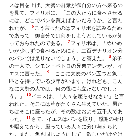
スは目を上げ、大勢の群衆が御自分の方へ来るの
を見て、フィリポに、「この人たちに食べさせる
には、どこでパンを買えばよいだろうか」と言わ
6
れたが、
こう言ったのはフィリポを試みるため
であって、御自分では何をしようとしているか知
7
っておられたのである。
フィリポは、「めいめ
いが少しずつ食べるためにも、二百デナリオン分
8
のパンでは足りないでしょう」と答えた。
弟子
の一人で、シモン・ペトロの兄弟アンデレが、イ
9
エスに言った。
「ここに大麦のパン五つと魚二
匹とを持っている少年がいます。けれども、こん
なに大勢の人では、何の役にも立たないでしょ
10
う。」
イエスは、「人々を座らせなさい」と言
われた。そこには草がたくさん生えていた。男た
ちはそこに座ったが、その数はおよそ五千人であ
11
った。
さて、イエスはパンを取り、感謝の祈り
を唱えてから、座っている人々に分け与えられ
た。また、魚も同じようにして、欲しいだけ分け