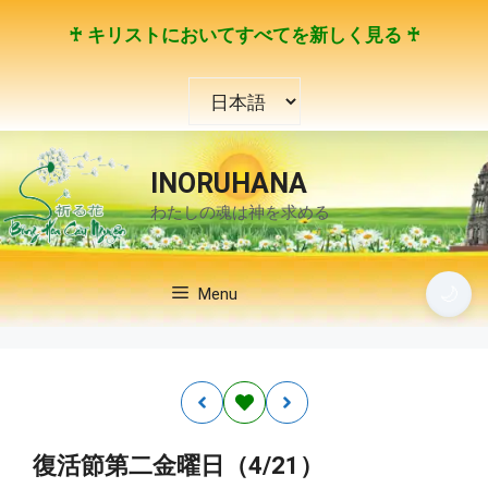
コ
♰ キリストにおいてすべてを新しく見る ♰
ン
テ
言
ン
語
ツ
を
へ
選
ス
INORUHANA
択
キ
わたしの魂は神を求める
ッ
プ
🌙
Menu
復活節第二金曜日（4/21）