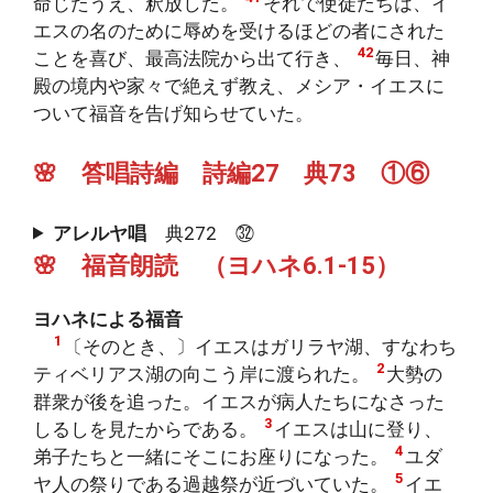
命じたうえ、釈放した。
それで使徒たちは、イ
エスの名のために辱めを受けるほどの者にされた
42
ことを喜び、最高法院から出て行き、
毎日、神
殿の境内や家々で絶えず教え、メシア・イエスに
ついて福音を告げ知らせていた。
🌸 答唱詩編 詩編27 典73 ①⑥
アレルヤ唱
典272 ㉜
🌸 福音朗読 （ヨハネ6.1-15）
ヨハネによる福音
1
〔そのとき、〕イエスはガリラヤ湖、すなわち
2
ティベリアス湖の向こう岸に渡られた。
大勢の
群衆が後を追った。イエスが病人たちになさった
3
しるしを見たからである。
イエスは山に登り、
4
弟子たちと一緒にそこにお座りになった。
ユダ
5
ヤ人の祭りである過越祭が近づいていた。
イエ