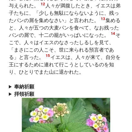
12
与えられた。
人々が満腹したとき、イエスは弟
子たちに、「少しも無駄にならないように、残っ
13
たパンの屑を集めなさい」と言われた。
集める
と、人々が五つの大麦パンを食べて、なお残った
14
パンの屑で、十二の籠がいっぱいになった。
そ
こで、人々はイエスのなさったしるしを見て、
「まさにこの人こそ、世に来られる預言者であ
15
る」と言った。
イエスは、人々が来て、自分を
王にするために連れて行こうとしているのを知
り、ひとりでまた山に退かれた。
奉納祈願
拝領祈願