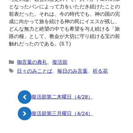
となったパンによって力をいただき続けたことの
前表だった。それは、今の時代でも、神の国の完
成に向かって旅を続ける神の民にイエスが残し、
どんな無力と絶望の中でも希望を与え続ける「旅
路の糧」として、教会が大切に守り続ける宝の前
触れだったのである。(S.T.)
カ
御言葉の典礼
、
復活節
テ
タ
日々のみことば
、
毎日のみ言葉
、
祈る花
ゴ
グ
リ
ー
復活節第二木曜日（4/28）
復活節第三月曜日（4/24）