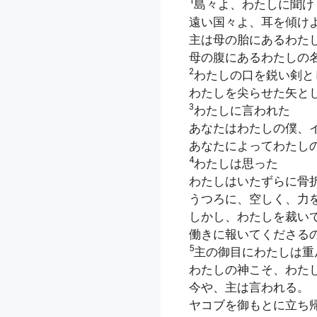
1
島々よ、わたしに聞け
遠い国々よ、耳を傾け
主は母の胎にあるわた
母の腹にあるわたしの
2
わたしの口を鋭い剣と
わたしを尖らせた矢と
3
わたしに言われた
あなたはわたしの僕、
あなたによってわたし
4
わたしは思った
わたしはいたずらに骨
うつろに、空しく、力
しかし、わたしを裁い
働きに報いてくださる
5
主の御目にわたしは重
わたしの神こそ、わた
今や、主は言われる。
ヤコブを御もとに立ち