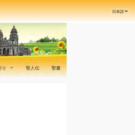
言
語
を
選
択
祈り
聖人伝
聖書