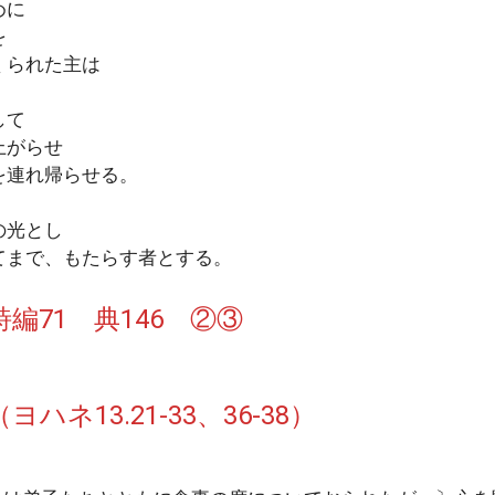
めに
を
くられた主は
して
上がらせ
を連れ帰らせる。
の光とし
てまで、もたらす者とする。
編71 典146 ②③
ハネ13.21-33、36-38）