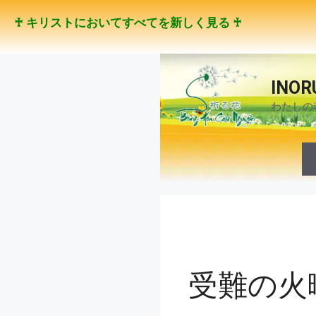
コ
♰ キリストにおいてすべてを新しく見る ♰
ン
テ
ン
ツ
INOR
へ
わたしの
ス
キ
ッ
プ
受難の火曜