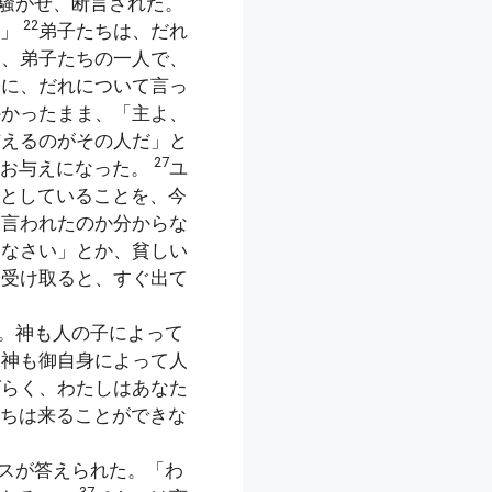
騒がせ、断言された。
22
。」
弟子たちは、だれ
は、弟子たちの一人で、
子に、だれについて言っ
かかったまま、「主よ、
与えるのがその人だ」と
27
にお与えになった。
ユ
としていることを、今
う言われたのか分からな
いなさい」とか、貧しい
を受け取ると、すぐ出て
。神も人の子によって
、神も御自身によって人
ばらく、わたしはあなた
ちは来ることができな
スが答えられた。「わ
37