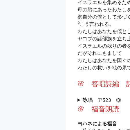
イスラエルを集めるた
母の胎にあったわたし
御自分の僕として形づ
6
こう言われる。
わたしはあなたを僕と
ヤコブの諸部族を立ち
イスラエルの残りの者
だがそれにもまして
わたしはあなたを国々
わたしの救いを地の果
🌸 答唱詩編 詩
詠唱
ア523 ③
🌸 福音朗読 （ヨ
ヨハネによる福音
21