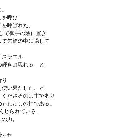
よ。
しを呼び
名を呼ばれた。
して御手の陰に置き
して矢筒の中に隠して
イスラエル
の輝きは現れる、と。
折り
を使い果たした、と。
てくださるのは主であり
のもわたしの神である。
んじられている。
しの力。
帰らせ