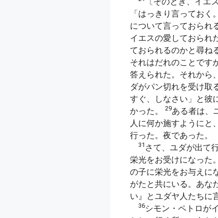
〔そのとき、イエ
「はっきり言っておく
について言っておられ
イエスの愛しておられ
ておられるのかと尋ね
それはだれのことです
答えられた。それから
ダがパン切れを受け取
すぐ、しなさい」と彼
29
かった。
ある者は、
人に何か施すようにと
行った。夜であった。
31
さて、ユダが出て
栄光をお受けになった
の子に栄光をお与えに
がたと共にいる。あな
い』とユダヤ人たちに
36
シモン・ペトロが