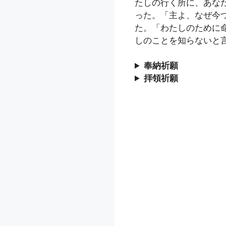
たしの行く所に、あな
った。「主よ、なぜ今
た。「わたしのために
しのことを知らないと
奉納祈願
拝領祈願