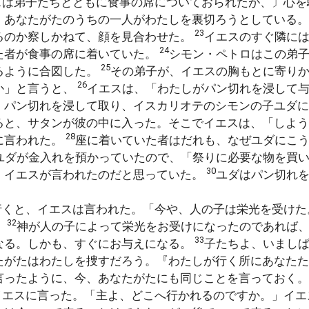
スは弟子たちとともに食事の席についておられたが、〕心を
。あなたがたのうちの一人がわたしを裏切ろうとしている
23
るのか察しかねて、顔を見合わせた。
イエスのすぐ隣に
24
た者が食事の席に着いていた。
シモン・ペトロはこの弟
25
るように合図した。
その弟子が、イエスの胸もとに寄り
26
か」と言うと、
イエスは、「わたしがパン切れを浸して
、パン切れを浸して取り、イスカリオテのシモンの子ユダ
ると、サタンが彼の中に入った。そこでイエスは、「しよう
28
に言われた。
座に着いていた者はだれも、なぜユダにこ
ユダが金入れを預かっていたので、「祭りに必要な物を買
30
、イエスが言われたのだと思っていた。
ユダはパン切れ
行くと、イエスは言われた。「今や、人の子は栄光を受けた
32
。
神が人の子によって栄光をお受けになったのであれば
33
なる。しかも、すぐにお与えになる。
子たちよ、いまし
たがたはわたしを捜すだろう。『わたしが行く所にあなたた
言ったように、今、あなたがたにも同じことを言っておく。
イエスに言った。「主よ、どこへ行かれるのですか。」イエ