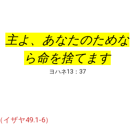
主よ、あなたのためな
ら命を捨てます
ヨハネ13：37
イザヤ49.1-6）