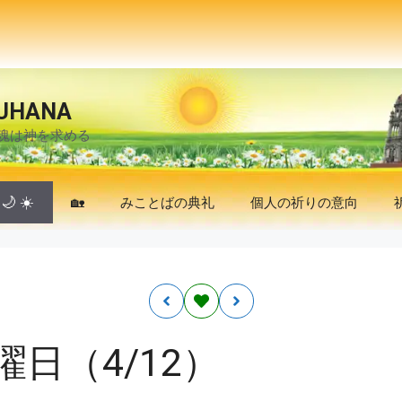
UHANA
魂は神を求める
🌙
☀️
🏡
みことばの典礼
個人の祈りの意向
日（4/12）