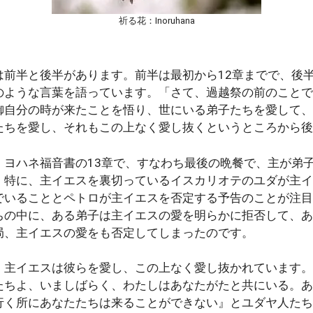
祈る花：Inoruhana
前半と後半があります。前半は最初から12章までで、後半は
のような言葉を語っています。「さて、過越祭の前のことで
御自分の時が来たことを悟り、世にいる弟子たちを愛して、
たちを愛し、それもこの上なく愛し抜くというところから後
ヨハネ福音書の13章で、すなわち最後の晩餐で、主が弟
、特に、主イエスを裏切っているイスカリオテのユダが主イ
でいることとペトロが主イエスを否定する予告のことが注目
ちの中に、ある弟子は主イエスの愛を明らかに拒否して、あ
局、主イエスの愛をも否定してしまったのです。
主イエスは彼らを愛し、この上なく愛し抜かれています。
たちよ、いましばらく、わたしはあなたがたと共にいる。あ
行く所にあなたたちは来ることができない』とユダヤ人たち