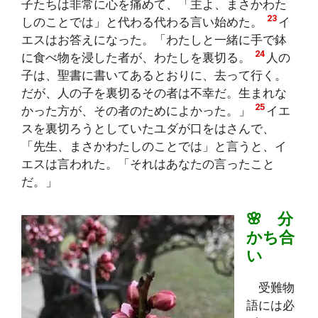
子たちは非常に心を痛めて、「主よ、まさかわた
23
しのことでは」と代わる代わる言い始めた。
イ
エスはお答えになった。「わたしと一緒に手で鉢
24
に食べ物を浸した者が、わたしを裏切る。
人の
子は、聖書に書いてあるとおりに、去って行く。
だが、人の子を裏切るその者は不幸だ。生まれな
25
かった方が、その者のためによかった。」
イエ
スを裏切ろうとしていたユダが口をはさんで、
「先生、まさかわたしのことでは」と言うと、イ
エスは言われた。「それはあなたの言ったこと
だ。」
🌸 分
かち合
い
受難物
語には必