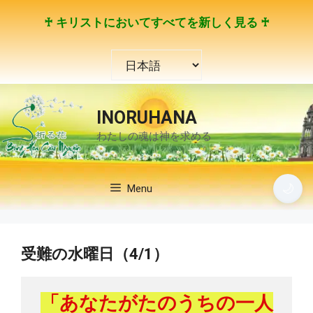
コ
♰ キリストにおいてすべてを新しく見る ♰
ン
テ
言
ン
語
ツ
を
へ
選
ス
INORUHANA
択
キ
わたしの魂は神を求める
ッ
プ
🌙
Menu
受難の水曜日（4/1）
「あなたがたのうちの一人