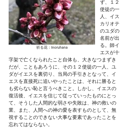
ず、１２
使徒の一
人、イス
カリオテ
のユダの
名前が出
る。師イ
祈る花：Inoruhana
エスが十
字架で亡くなられたこと自体も、大きなつまずき
だが、こともあろうに、その１２使徒の一人、ユ
ダがイエスを裏切り、当局の手引きとなって、イ
エスを直接死に追いやったことは、それに勝ると
も劣らない恥と言うべきこと。しかし、イエスの
復活後、イエスを信じて従っていったものにとっ
て、そうした人間的な弱さや失敗は、神の救いの
業、また、人間への神の愛を表すものとして、無
視することのできない大事な要素であったことを
忘れてはならない。