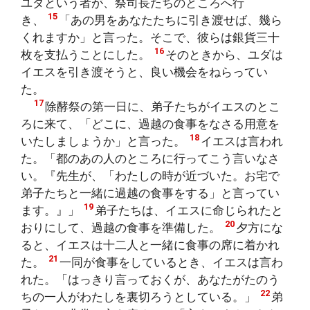
ユダという者が、祭司長たちのところへ行
15
き、
「あの男をあなたたちに引き渡せば、幾ら
くれますか」と言った。そこで、彼らは銀貨三十
16
枚を支払うことにした。
そのときから、ユダは
イエスを引き渡そうと、良い機会をねらってい
た。
17
除酵祭の第一日に、弟子たちがイエスのとこ
ろに来て、「どこに、過越の食事をなさる用意を
18
いたしましょうか」と言った。
イエスは言われ
た。「都のあの人のところに行ってこう言いなさ
い。『先生が、「わたしの時が近づいた。お宅で
弟子たちと一緒に過越の食事をする」と言ってい
19
ます。』」
弟子たちは、イエスに命じられたと
20
おりにして、過越の食事を準備した。
夕方にな
ると、イエスは十二人と一緒に食事の席に着かれ
21
た。
一同が食事をしているとき、イエスは言わ
れた。「はっきり言っておくが、あなたがたのう
22
ちの一人がわたしを裏切ろうとしている。」
弟