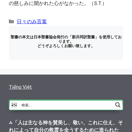
の慈しみに開かれた心がなかった。（S.T.）
カ
日々のみ言葉
テ
ゴ
聖書の本文は日本聖書協会発行の「新共同訳聖書」を使用してお
ります。
リ
どうぞよろしくお願い致します。
ー
Tiếng Việt
⁂
「人は主なる神を賛美し、敬い、これに仕え、そ
れによって自分の救霊を全うするために造られた