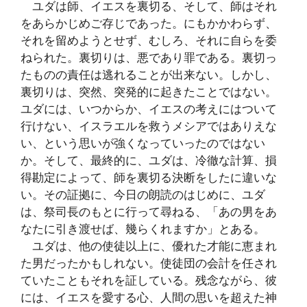
ユダは師、イエスを裏切る、そして、師はそれ
をあらかじめご存じであった。にもかかわらず、
それを留めようとせず、むしろ、それに自らを委
ねられた。裏切りは、悪であり罪である。裏切っ
たものの責任は逃れることが出来ない。しかし、
裏切りは、突然、突発的に起きたことではない。
ユダには、いつからか、イエスの考えにはついて
行けない、イスラエルを救うメシアではありえな
い、という思いが強くなっていったのではない
か。そして、最終的に、ユダは、冷徹な計算、損
得勘定によって、師を裏切る決断をしたに違いな
い。その証拠に、今日の朗読のはじめに、ユダ
は、祭司長のもとに行って尋ねる、「あの男をあ
なたに引き渡せば、幾らくれますか」とある。
ユダは、他の使徒以上に、優れた才能に恵まれ
た男だったかもしれない。使徒団の会計を任され
ていたこともそれを証している。残念ながら、彼
には、イエスを愛する心、人間の思いを超えた神