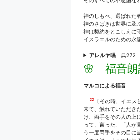
そのすべての不思議な
神のしもべ、選ばれた
神のさばきは世界に及
神は契約をとこしえに
イスラエルのための永
アレルヤ唱
典272 
🌸 福音朗
マルコによる福音
22
〔その時、イエス
来て、触れていただき
け、両手をその人の上
って、言った。「人が
う一度両手をその目に