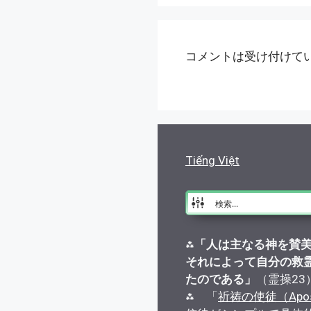
コメントは受け付けて
Tiếng Việt
⁂
「人は主なる神を賛
それによって自分の救
たのである」
（霊操23
⁂ 「
祈祷の使徒（Apostle