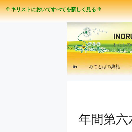
コ
♰ キリストにおいてすべてを新しく見る ♰
ン
テ
ン
ツ
INOR
へ
わたしの
ス
キ
ッ
🏡
みことばの典礼
プ
年間第六水