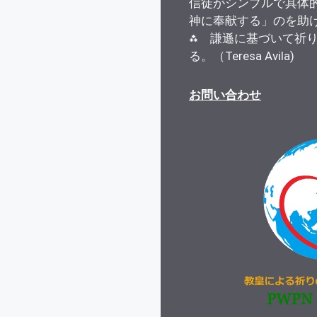
信徒がシンプルで具体
神に奉献する」のを助
⁂ 謙遜に基づいて祈
る。（Teresa Avila)
お問い合わせ