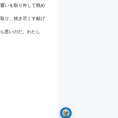
の覆いを取り外して眺め
ら取り、焼き尽くす献げ
ら悪いのだ。わたし