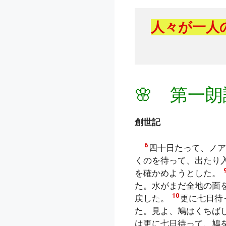
人々が一人
🌸 第一朗
創世記
6
四十日たって、ノ
くのを待って、出たり
を確かめようとした。
た。水がまだ全地の面
10
戻した。
更に七日待
た。見よ、鳩はくちば
は更に七日待って、鳩