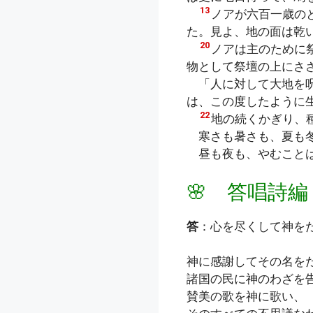
13
ノアが六百一歳の
た。見よ、地の面は乾
20
ノアは主のために
物として祭壇の上にさ
「人に対して大地を呪
は、この度したように
22
地の続くかぎり、
寒さも暑さも、夏も
昼も夜も、やむこと
🌸 答唱詩編
答
：心を尽くして神を
神に感謝してその名を
諸国の民に神のわざを
賛美の歌を神に歌い、