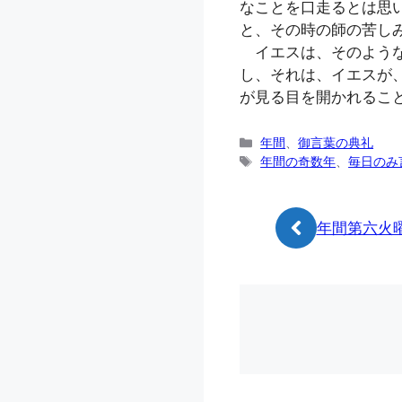
なことを口走るとは思
と、その時の師の苦し
イエスは、そのような
し、それは、イエスが
が見る目を開かれること
カ
年間
、
御言葉の典礼
テ
タ
年間の奇数年
、
毎日のみ
ゴ
グ
リ
ー
年間第六火曜