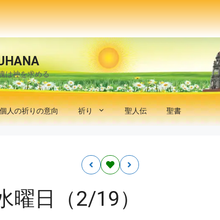
UHANA
魂は神を求める
個人の祈りの意向
祈り
聖人伝
聖書
曜日（2/19）