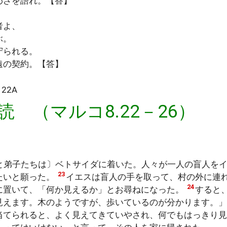
わざを語れ。【答】
者よ、
ぶ。
守られる。
遠の契約。【答】
22A
読 （マルコ8.22－26）
と弟子たちは〕ベトサイダに着いた。人々が一人の盲人を
23
たいと願った。
イエスは盲人の手を取って、村の外に連
24
に置いて、「何か見えるか」とお尋ねになった。
すると
見えます。木のようですが、歩いているのが分かります。
当てられると、よく見えてきていやされ、何でもはっきり