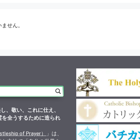
いません。
美し、敬い、これに仕え、
霊を全うするために造られ
）
ship of Prayer）
」は、