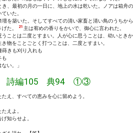
とき、最初の月の一日に、地上の水は乾いた。ノアは箱舟
いていた。
祭壇を築いた。そしてすべての清い家畜と清い鳥のうちか
21
さげた。
主は宥めの香りをかいで、御心に言われた。
うことは二度とすまい。人が心に思うことは、幼いときか
生き物をことごとく打つことは、二度とすまい。
種蒔きも刈り入れも
冬も
はない。」
 詩編105 典94 ①③
たたえ、すべての恵みを心に留めよう。
たたえよ。
告げ知らせよ。