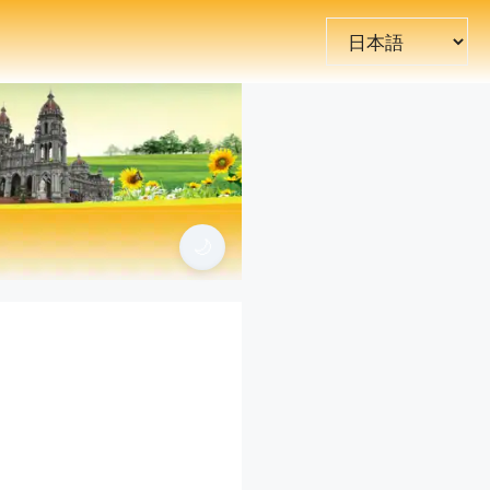
言
語
を
選
択
🌙