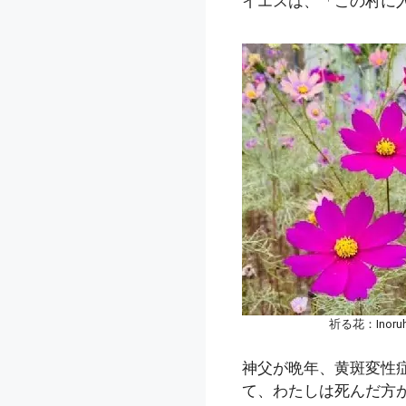
イエスは、「この村に
祈る花：Inoruh
神父が晩年、黄斑変性
て、わたしは死んだ方