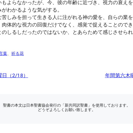
いもよらなかったが、今、彼の年齢に近づき、視力の衰えを
みがわかるような気がする。
苦しみを担って生きる人に注がれる神の愛を、自らの業を
、肉体的な視力の回復だけでなく、感覚で捉えることのでき
のしるしだったのではないか、とあらためて感じさせられる。(
言葉
、
祈る花
日（2/18）
年間第六木曜
聖書の本文は日本聖書協会発行の「新共同訳聖書」を使用しております。
どうぞよろしくお願い致します。