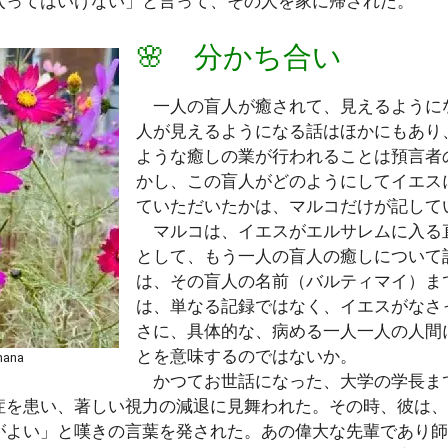
入ってはいけない」と言って、その人を家に帰された。
🌸 分かち合い
一人の盲人が癒されて、見えるように
人が見えるようになる話はほかにもあり
ような癒しの業が行われることは預言者
かし、この盲人がどのようにしてイエス
ていただいたかは、マルコだけが記して
マルコは、イエスがエルサレムに入る
として、もう一人の盲人の癒しについて
は、その盲人の名前（バルティマイ）ま
は、単なる記録ではなく、イエスがなさ
さに、具体的な、病める一人一人の人間
とを意味するのではないか。
ana
かつてお世話になった、大学の学長ま
症を患い、著しい視力の減退に見舞われた。その時、彼は、
がよい」と嘆きの言葉を発された。あの偉大な先輩であり師