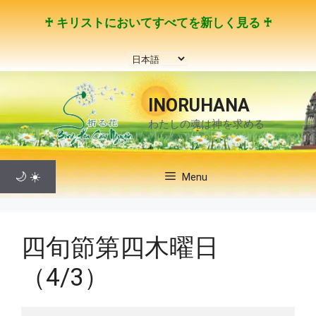
コ
♰ キリストにおいてすべてを新しく見る ♰
ン
テ
言
ン
語
ツ
を
へ
INORUHANA
選
ス
わたしの魂は神を求める
択
キ
ッ
プ
🌙
☀️
Menu
四旬節第四木曜日
（4/3）