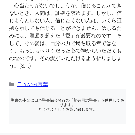
心当たりがないでしょうか。信じることができ
ないとき、人間は、証拠を求めます。しかし、信
じようとしない人、信じたくない人は、いくら証
拠を示しても信じることができません。信じるた
めには、理屈を超えた「愛」が必要なのです。そ
して、その愛は、自分の力で勝ち取る者ではな
く、もっぱらへりくだった心で神からいただくも
のなのです。その愛がいただけるよう祈りましょ
う。(S.T.)
カ
日々のみ言葉
テ
ゴ
聖書の本文は日本聖書協会発行の「新共同訳聖書」を使用してお
ります。
リ
どうぞよろしくお願い致します。
ー