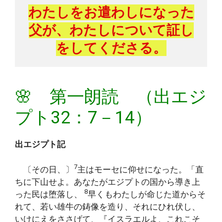
わたしをお遣わしになった
父が、わたしについて証し
をしてくださる。
🌸 第一朗読 （出エジ
プト32：7－14）
出エジプト記
7
〔その日、〕
主はモーセに仰せになった。「直
ちに下山せよ。あなたがエジプトの国から導き上
8
った民は堕落し、
早くもわたしが命じた道からそ
れて、若い雄牛の鋳像を造り、それにひれ伏し、
いけにえをささげて、『イスラエルよ、これこそ