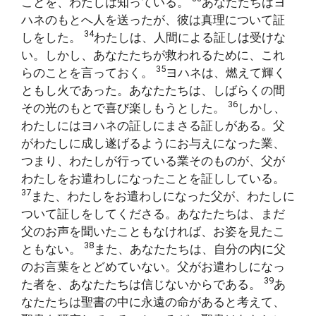
ことを、わたしは知っている。
あなたたちはヨ
ハネのもとへ人を送ったが、彼は真理について証
34
しをした。
わたしは、人間による証しは受けな
い。しかし、あなたたちが救われるために、これ
35
らのことを言っておく。
ヨハネは、燃えて輝く
ともし火であった。あなたたちは、しばらくの間
36
その光のもとで喜び楽しもうとした。
しかし、
わたしにはヨハネの証しにまさる証しがある。父
がわたしに成し遂げるようにお与えになった業、
つまり、わたしが行っている業そのものが、父が
わたしをお遣わしになったことを証ししている。
37
また、わたしをお遣わしになった父が、わたしに
ついて証しをしてくださる。あなたたちは、まだ
父のお声を聞いたこともなければ、お姿を見たこ
38
ともない。
また、あなたたちは、自分の内に父
のお言葉をとどめていない。父がお遣わしになっ
39
た者を、あなたたちは信じないからである。
あ
なたたちは聖書の中に永遠の命があると考えて、