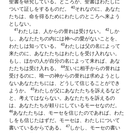
聖書を研究している。ところが、聖書はわたしに
40
ついて証しをするものだ。
それなのに、あなた
たちは、命を得るためにわたしのところへ来よう
としない。
41
42
わたしは、人からの誉れは受けない。
しか
し、あなたたちの内には神への愛がないことを、
43
わたしは知っている。
わたしは父の名によって
来たのに、あなたたちはわたしを受け入れない。
もし、ほかの人が自分の名によって来れば、あな
44
たたちは受け入れる。
互いに相手からの誉れは
受けるのに、唯一の神からの誉れは求めようとし
ないあなたたちには、どうして信じることができ
45
ようか。
わたしが父にあなたたちを訴えるなど
と、考えてはならない。あなたたちを訴えるの
は、あなたたちが頼りにしているモーセなのだ。
46
あなたたちは、モーセを信じたのであれば、わた
しをも信じたはずだ。モーセは、わたしについて
47
書いているからである。
しかし、モーセの書い