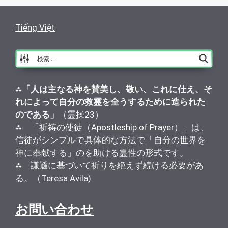
Tiếng Việt
⁂
「人は主なる神を賛美し、敬い、これに仕え、そ
れによって自分の救霊を全うするために造られた
のである」
（霊操23）
⁂ 「
祈祷の使徒（Apostleship of Prayer）
」は、
信徒がシンプルで具体的な方法で「自分の世界を
神に奉献する」のを助ける霊性の形式です。
⁂ 謙遜に基づいて祈りを絶えず続ける必要があ
る。（Teresa Avila)
お問い合わせ