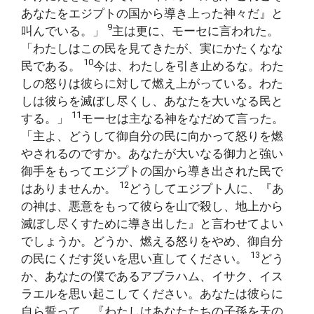
あなたをエジプトの国から導き上った神々だ』と
9
叫んでいる。」
主は更に、モーセに言われた。
「わたしはこの民を見てきたが、実にかたくなな
10
民である。
今は、わたしを引き止めるな。わた
しの怒りは彼らに対して燃え上がっている。わた
しは彼らを滅ぼし尽くし、あなたを大いなる民と
11
する。」
モーセは主なる神をなだめて言った。
「主よ、どうして御自分の民に向かって怒りを燃
やされるのですか。あなたが大いなる御力と強い
御手をもってエジプトの国から導き出された民で
12
はありませんか。
どうしてエジプト人に、『あ
の神は、悪意をもって彼らを山で殺し、地上から
滅ぼし尽くすために導き出した』と言わせてよい
でしょうか。どうか、燃える怒りをやめ、御自分
13
の民にくだす災いを思い直してください。
どう
か、あなたの僕であるアブラハム、イサク、イス
ラエルを思い起こしてください。あなたは彼らに
自ら誓って、『わたしはあなたたちの子孫を天の