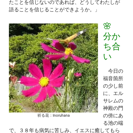
たことを信じないのであれば、どうしてわたしが
語ることを信じることができようか。」
🌸
分か
ち合
い
今日の
福音箇所
の少し前
に、エル
サレムの
神殿の門
の傍にあ
祈る花：Inoruhana
る池の端
で、３８年も病気に苦しみ、イエスに癒してもら