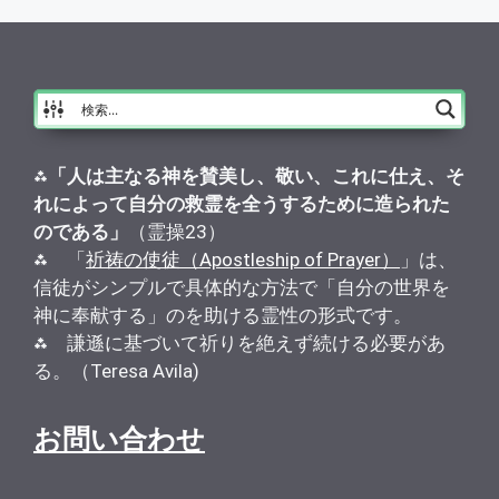
⁂
「人は主なる神を賛美し、敬い、これに仕え、そ
れによって自分の救霊を全うするために造られた
のである」
（霊操23）
⁂ 「
祈祷の使徒（Apostleship of Prayer）
」は、
信徒がシンプルで具体的な方法で「自分の世界を
神に奉献する」のを助ける霊性の形式です。
⁂ 謙遜に基づいて祈りを絶えず続ける必要があ
る。（Teresa Avila)
お問い合わせ