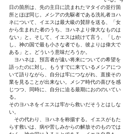
日の箇所は、先の主日に読まれたマタイの並行箇
所とほぼ同じ。メシアの先駆者である洗礼者ヨハ
ネについて、イエスは最大級の賛辞を送る、「女
から生まれた者のうち、ヨハネより偉大なものは
ない」と。そして、イエスは続けて言う、「しか
し、神の国で最も小さな者でも、彼よりは偉大で
ある」と。どういう意味だろうか。
ヨハネは、預言者が遠い将来についての希望を
語ったのに対し、もうすでに来ているメシアにつ
いて語りながら、自分は牢につながれ、直接その
業を見ることが出来ない。メシア時代の喜びを感
じつつ、同時に、自分に迫る最期におののいてい
る。
そのヨハネをイエスは牢から救いだそうとはしな
い。
その代わり、ヨハネを称揚する。イエスがもた
らす救いは、病や苦しみからの解放そのものでは