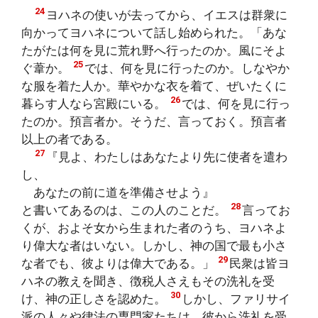
24
ヨハネの使いが去ってから、イエスは群衆に
向かってヨハネについて話し始められた。「あな
たがたは何を見に荒れ野へ行ったのか。風にそよ
25
ぐ葦か。
では、何を見に行ったのか。しなやか
な服を着た人か。華やかな衣を着て、ぜいたくに
26
暮らす人なら宮殿にいる。
では、何を見に行っ
たのか。預言者か。そうだ、言っておく。預言者
以上の者である。
27
『見よ、わたしはあなたより先に使者を遣わ
し、
あなたの前に道を準備させよう』
28
と書いてあるのは、この人のことだ。
言ってお
くが、およそ女から生まれた者のうち、ヨハネよ
り偉大な者はいない。しかし、神の国で最も小さ
29
な者でも、彼よりは偉大である。」
民衆は皆ヨ
ハネの教えを聞き、徴税人さえもその洗礼を受
30
け、神の正しさを認めた。
しかし、ファリサイ
派の人々や律法の専門家たちは、彼から洗礼を受