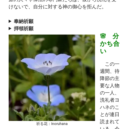
けないで、自分に対する神の御心を拒んだ。
奉納祈願
拝領祈願
🌸 分
かち合
い
この一
週間、待
降節の主
要な人物
の一人、
洗礼者ヨ
ハネのこ
とが連日
読まれて
祈る花：Inoruhana
いる。今