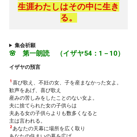
生涯わたしはその中に生き
る。
集会祈願
🌸 第一朗読 （イザヤ54：1－10）
イザヤの預言
1
喜び歌え、不妊の女、子を産まなかった女よ。
歓声をあげ、喜び歌え
産みの苦しみをしたことのない女よ。
夫に捨てられた女の子供らは
夫ある女の子供らよりも数多くなると
主は言われる。
2
あなたの天幕に場所を広く取り
あなたの住まいの幕を広げ