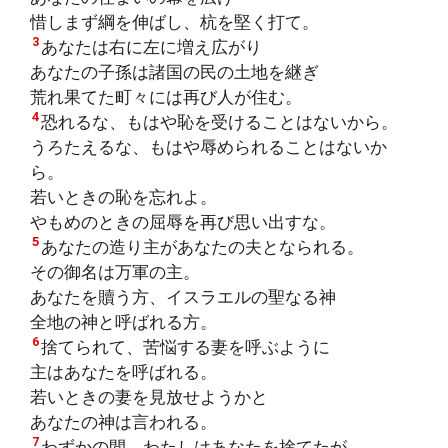
惜しまず綱を伸ばし、杭を堅く打て。
3
あなたは右に左に増え広がり
あなたの子孫は諸国の民の土地を継ぎ
荒れ果てた町々には再び人が住む。
4
恐れるな、もはや恥を受けることはないから。
うろたえるな、もはや辱められることはないか
ら。
若いときの恥を忘れよ。
やもめのときの屈辱を再び思い出すな。
5
あなたの造り主があなたの夫となられる。
その御名は万軍の主。
あなたを贖う方、イスラエルの聖なる神
全地の神と呼ばれる方。
6
捨てられて、苦悩する妻を呼ぶように
主はあなたを呼ばれる。
若いときの妻を見放せようかと
あなたの神は言われる。
7
わずかの間、わたしはあなたを捨てたが