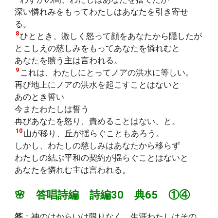
深い憐れみをもってわたしはあなたを引き寄せ
る。
8
ひととき、激しく怒って顔をあなたから隠したが
とこしえの慈しみをもってあなたを憐れむと
あなたを贖う主は言われる。
9
これは、わたしにとってノアの洪水に等しい。
再び地上にノアの洪水を起こすことはないと
あのとき誓い
今またわたしは誓う
再びあなたを怒り、責めることはない、と。
10
山が移り、丘が揺らぐこともあろう。
しかし、わたしの慈しみはあなたから移らず
わたしの結ぶ平和の契約が揺らぐことはないと
あなたを憐れむ主は言われる。
🌸 答唱詩編 詩編30 典65 ①④
答
：神のはからいは限りなく、生涯わたしはその