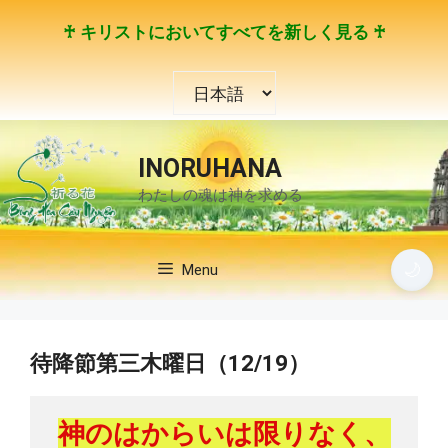
コ
♰ キリストにおいてすべてを新しく見る ♰
ン
テ
言
ン
語
ツ
を
へ
選
ス
INORUHANA
択
キ
わたしの魂は神を求める
ッ
プ
🌙
Menu
待降節第三木曜日（12/19）
神のはからいは限りなく、