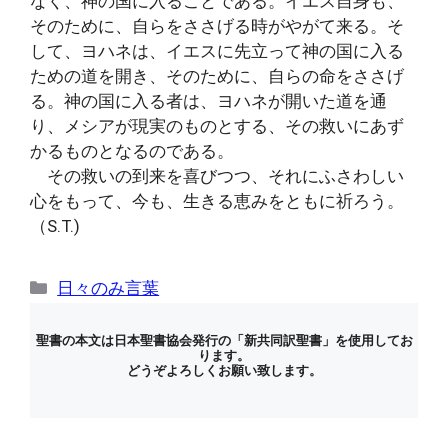
なく、神の国に入ることである。イエス自身も、
そのために、自らをささげる時がやがて来る。そ
して、ヨハネは、イエスに先立って神の国に入る
ための道を開き、そのために、自らの命をささげ
る。神の国に入る者は、ヨハネが開いた道を通
り、メシアが現実のものとする、その救いにあず
かるものとなるのである。
その救いの到来を喜びつつ、それにふさわしい
心をもって、今も、生きる恵みをともに祈ろう。
（S.T.)
カ
日々のみ言葉
テ
ゴ
聖書の本文は日本聖書協会発行の「新共同訳聖書」を使用してお
ります。
リ
どうぞよろしくお願い致します。
ー