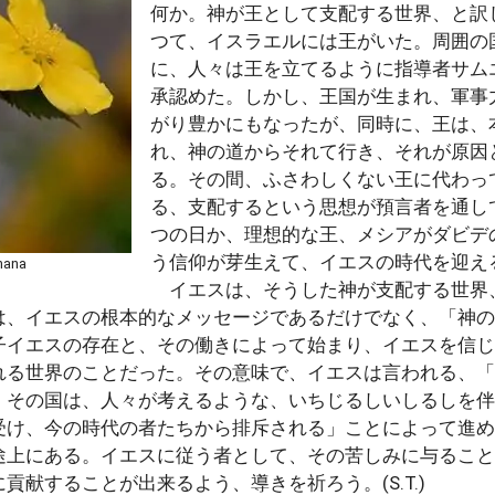
何か。神が王として支配する世界、と訳
つて、イスラエルには王がいた。周囲の
に、人々は王を立てるように指導者サム
承認めた。しかし、王国が生まれ、軍事
がり豊かにもなったが、同時に、王は、
れ、神の道からそれて行き、それが原因
る。その間、ふさわしくない王に代わっ
る、支配するという思想が預言者を通し
つの日か、理想的な王、メシアがダビデ
う信仰が芽生えて、イエスの時代を迎え
ana
イエスは、そうした神が支配する世界
は、イエスの根本的なメッセージであるだけでなく、「神の
子イエスの存在と、その働きによって始まり、イエスを信じ
れる世界のことだった。その意味で、イエスは言われる、「
、その国は、人々が考えるような、いちじるしいしるしを伴
受け、今の時代の者たちから排斥される」ことによって進め
途上にある。イエスに従う者として、その苦しみに与ること
貢献することが出来るよう、導きを祈ろう。(S.T.)