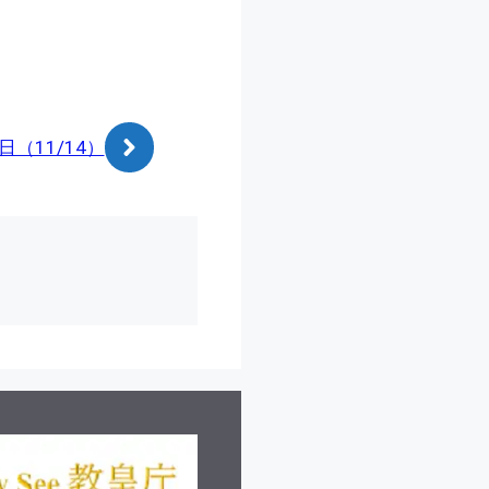
（11/14）