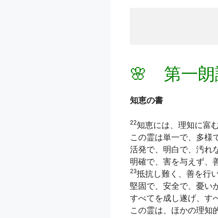
🌸 第一朗
知恵の書
22
知恵には、理知に富
この霊は単一で、多様
活発で、明白で、汚れ
明確で、害を与えず、
23
抵抗し難く、善を行
堅固で、安全で、憂い
すべてを成し遂げ、す
この霊は、ほかの理知