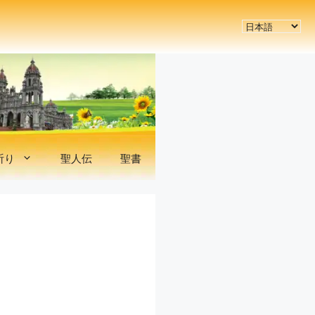
言
語
を
選
択
祈り
聖人伝
聖書