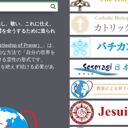
美し、敬い、これに仕え、
霊を全うするために造られ
）
ship of Prayer）
」は、
的な方法で「自分の世界を
ける霊性の形式です。
りを絶えず続ける必要があ