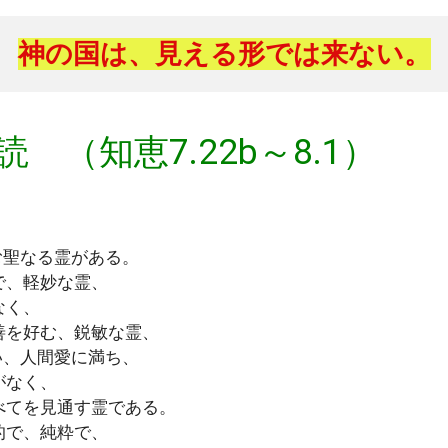
神の国は、見える形では来ない。
読 （知恵7.22b～8.1）
む聖なる霊がある。
で、軽妙な霊、
なく、
善を好む、鋭敏な霊、
い、人間愛に満ち、
がなく、
べてを見通す霊である。
的で、純粋で、