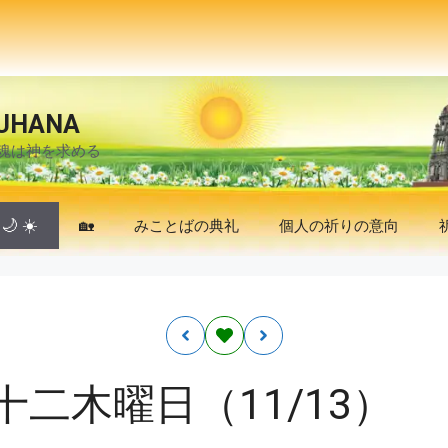
UHANA
魂は神を求める
🌙
☀️
🏡
みことばの典礼
個人の祈りの意向
二木曜日（11/13）