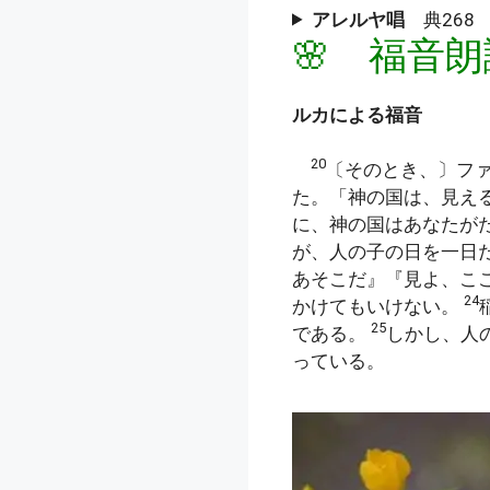
アレルヤ唱
典268 
🌸 福音朗
ルカによる福音
20
〔そのとき、〕フ
た。「神の国は、見え
に、神の国はあなたが
が、人の子の日を一日
あそこだ』『見よ、こ
24
かけてもいけない。
25
である。
しかし、人
っている。