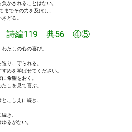
ち負かされることはない。
てまでその力を及ぼし、
かさどる。
 詩編119 典56 ④⑤
、わたしの心の喜び。
を造り、守られる。
すすめを学ばせてください。
ばに希望をおく。
わたしを見て喜ぶ。
はとこしえに続き、
に続き、
はゆるがない。