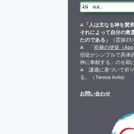
⁂
「人は主なる神を賛
それによって自分の救
たのである」
（霊操23
⁂ 「
祈祷の使徒（Apostle
信徒がシンプルで具体
神に奉献する」のを助
⁂ 謙遜に基づいて祈
る。（Teresa Avila)
お問い合わせ