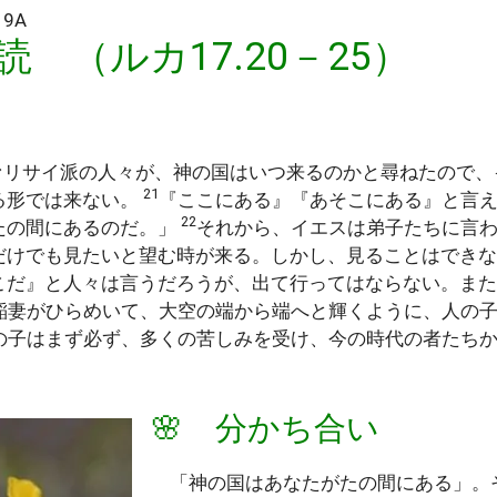
9A
読 （ルカ17.20－25）
ァリサイ派の人々が、神の国はいつ来るのかと尋ねたので、
21
る形では来ない。
『ここにある』『あそこにある』と言
22
たの間にあるのだ。」
それから、イエスは弟子たちに言
だけでも見たいと望む時が来る。しかし、見ることはでき
こだ』と人々は言うだろうが、出て行ってはならない。また
稲妻がひらめいて、大空の端から端へと輝くように、人の
の子はまず必ず、多くの苦しみを受け、今の時代の者たち
🌸 分かち合い
「神の国はあなたがたの間にある」。