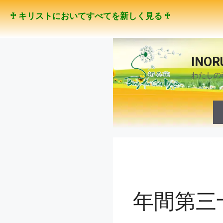
コ
♰ キリストにおいてすべてを新しく見る ♰
ン
テ
ン
ツ
INOR
へ
わたしの
ス
キ
ッ
プ
年間第三十