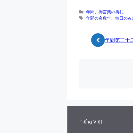
カ
年間
、
御言葉の典礼
テ
タ
年間の奇数年
、
毎日のみ
ゴ
グ
リ
ー
年間第三十二
Tiếng Việt