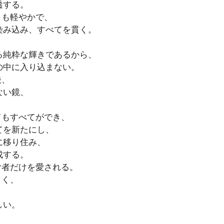
透する。
りも軽やかで、
染み込み、すべてを貫く。
、
る純粋な輝きであるから、
の中に入り込まない。
映、
ない鏡、
てもすべてができ、
てを新たにし、
に移り住み、
成する。
む者だけを愛される。
しく、
、
しい。
。