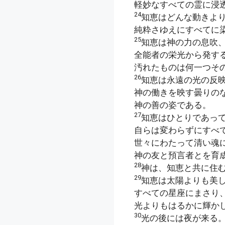
軽妙なすべての霊に浸
24
知恵はどんな動きよ
純粋さゆえにすべてに
25
知恵は神の力の息吹
全能者の栄光から発す
汚れたものは何一つそ
26
知恵は永遠の光の反
神の働きを映す曇りの
神の善の姿である。
27
知恵はひとりであっ
自らは変わらずにすべ
世々にわたって清い魂
神の友と預言者とを育
28
神は、知恵と共に住
29
知恵は太陽よりも美
すべての星座にまさり
光よりもはるかに輝か
30
光の後には夜が来る