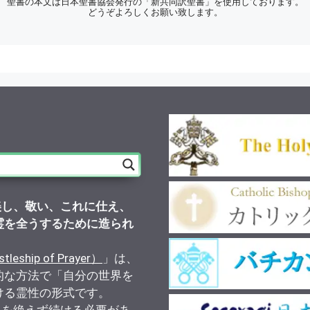
聖書の本文は日本聖書協会発行の「新共同訳聖書」を使用しております。
どうぞよろしくお願い致します。
美し、敬い、これに仕え、
霊を全うするために造られ
）
ship of Prayer）
」は、
的な方法で「自分の世界を
ける霊性の形式です。