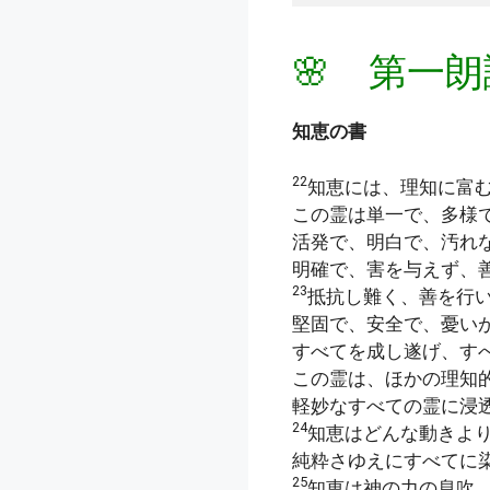
🌸 第一朗
知恵の書
22
知恵には、理知に富
この霊は単一で、多様
活発で、明白で、汚れ
明確で、害を与えず、
23
抵抗し難く、善を行
堅固で、安全で、憂い
すべてを成し遂げ、す
この霊は、ほかの理知
軽妙なすべての霊に浸
24
知恵はどんな動きよ
純粋さゆえにすべてに
25
知恵は神の力の息吹