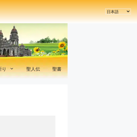
言
語
を
選
択
祈り
聖人伝
聖書