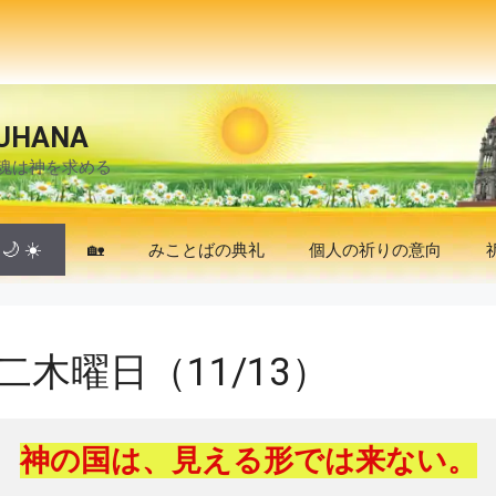
UHANA
魂は神を求める
🌙
☀️
🏡
みことばの典礼
個人の祈りの意向
木曜日（11/13）
神の国は、見える形では来ない。