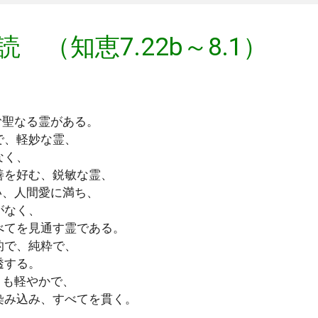
読 （知恵7.22b～8.1）
む聖なる霊がある。
で、軽妙な霊、
なく、
善を好む、鋭敏な霊、
い、人間愛に満ち、
がなく、
べてを見通す霊である。
的で、純粋で、
透する。
りも軽やかで、
染み込み、すべてを貫く。
、