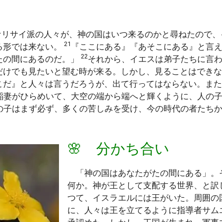
ァリサイ派の人々が、神の国はいつ来るのかと尋ねたので、
21
る形では来ない。
『ここにある』『あそこにある』と言
22
たの間にあるのだ。」
それから、イエスは弟子たちに言
だけでも見たいと望む時が来る。しかし、見ることはでき
こだ』と人々は言うだろうが、出て行ってはならない。また
稲妻がひらめいて、大空の端から端へと輝くように、人の
の子はまず必ず、多くの苦しみを受け、今の時代の者たち
🌸 分かち合い
「神の国はあなたがたの間にある」。
何か。神が王として支配する世界、と訳
つて、イスラエルには王がいた。周囲の
に、人々は王を立てるように指導者サム