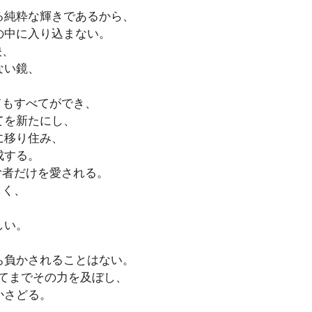
る純粋な輝きであるから、
の中に入り込まない。
映、
ない鏡、
てもすべてができ、
てを新たにし、
に移り住み、
成する。
む者だけを愛される。
しく、
、
しい。
。
ち負かされることはない。
てまでその力を及ぼし、
かさどる。