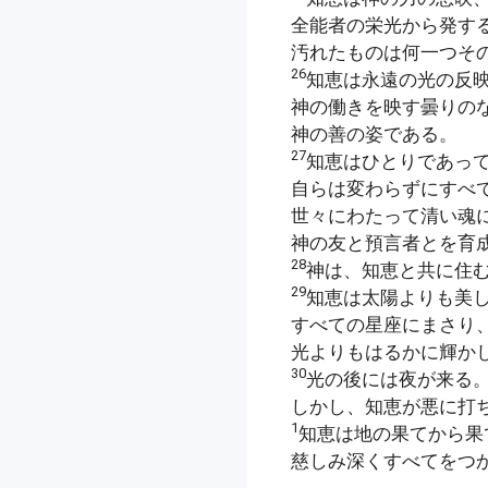
全能者の栄光から発す
汚れたものは何一つそ
26
知恵は永遠の光の反
神の働きを映す曇りの
神の善の姿である。
27
知恵はひとりであっ
自らは変わらずにすべ
世々にわたって清い魂
神の友と預言者とを育
28
神は、知恵と共に住
29
知恵は太陽よりも美
すべての星座にまさり
光よりもはるかに輝か
30
光の後には夜が来る
しかし、知恵が悪に打
1
知恵は地の果てから果
慈しみ深くすべてをつ