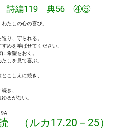
 詩編119 典56 ④⑤
、わたしの心の喜び。
を造り、守られる。
すすめを学ばせてください。
ばに希望をおく。
わたしを見て喜ぶ。
はとこしえに続き、
に続き、
はゆるがない。
9A
読 （ルカ17.20－25）