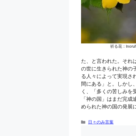
祈る花：Inoruh
た、と言われた。それ
の世に生きられた神の
る人々によって実現さ
間にある」と。しかし
く、「多くの苦しみを
「神の国」はまだ完成
められた神の国の発展に
カ
日々のみ言葉
テ
ゴ