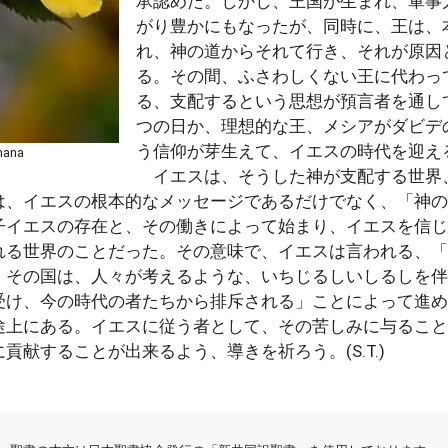
承認めた。しかし、王国が生まれ、軍事
がり豊かにもなったが、同時に、王は、
れ、神の道からそれて行き、それが原因
る。その間、ふさわしくない王に代わっ
る、支配するという思想が預言者を通し
つの日か、理想的な王、メシアがダビデ
う信仰が芽生えて、イエスの時代を迎え
ana
イエスは、そうした神が支配する世界
は、イエスの根本的なメッセージであるだけでなく、「神の
子イエスの存在と、その働きによって始まり、イエスを信じ
れる世界のことだった。その意味で、イエスは言われる、「
、その国は、人々が考えるような、いちじるしいしるしを伴
受け、今の時代の者たちから排斥される」ことによって進め
途上にある。イエスに従う者として、その苦しみに与ること
貢献することが出来るよう、導きを祈ろう。(S.T.)