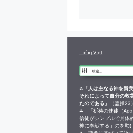
リ
ー
Tiếng Việt
⁂
「人は主なる神を賛
それによって自分の救
たのである」
（霊操23
⁂ 「
祈祷の使徒（Apostle
信徒がシンプルで具体
神に奉献する」のを助