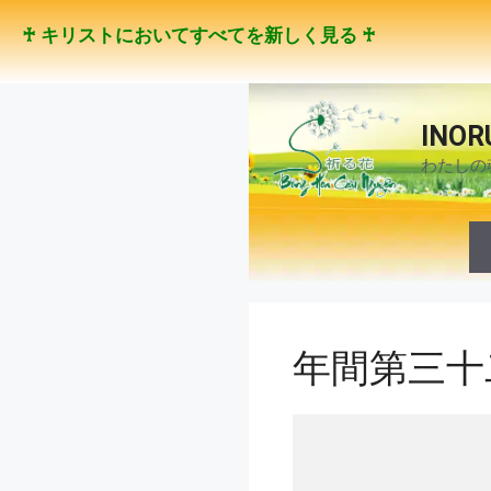
コ
♰ キリストにおいてすべてを新しく見る ♰
ン
テ
ン
ツ
INOR
へ
わたしの
ス
キ
ッ
プ
年間第三十二