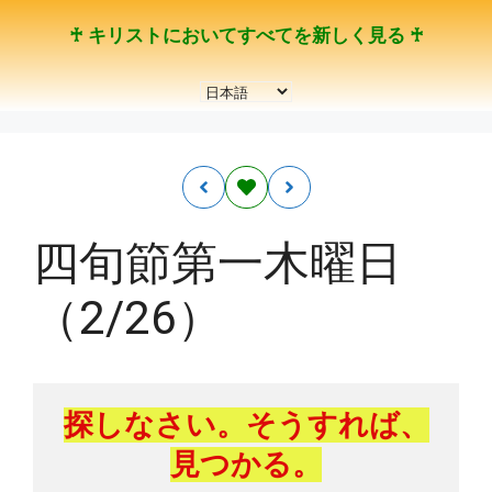
コ
♰ キリストにおいてすべてを新しく見る ♰
ン
テ
言
ン
語
ツ
を
へ
選
ス
択
キ
ッ
四旬節第一木曜日
プ
（2/26）
探しなさい。そうすれば、
見つかる。