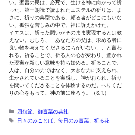
い。聖書の民は、必死で、生ける神に向かって祈
った。第一朗読で読まれたエステルの祈りは、ま
さに、祈りの典型である。頼る者がどこにもいな
い、孤独な苦しみの中で、神に訴えかけた。
イエスは、祈った願いがそのまま実現するとは教
えない。むしろ、「あなた方の父は、求める者に
良い物を与えてくださるにちがいない」、と言わ
れる。祈ることで、祈る人の心が変わり、置かれ
た現実が新しい意味を持ち始める。祈ることで、
人は、自分の力ではなく、大きな力に支えられ、
生かされていることを実感し、神がおられ、祈り
を聞いてくださることを体験するのだ。へりくだ
りの心をもって、神の前に座ろう。（S.T.）
カ
四旬節
、
御言葉の典礼
テ
タ
日々のみことば
、
毎日のみ言葉
、
祈る花
ゴ
グ
リ