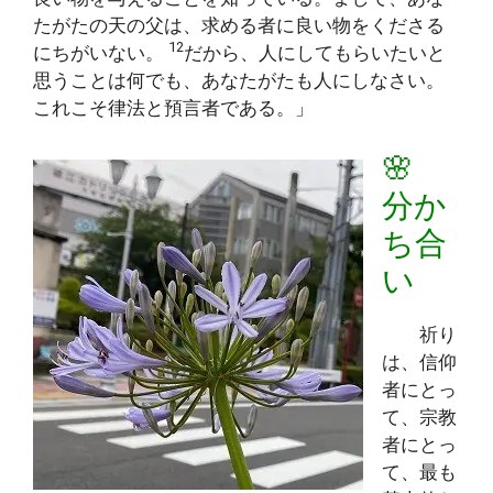
たがたの天の父は、求める者に良い物をくださる
12
にちがいない。
だから、人にしてもらいたいと
思うことは何でも、あなたがたも人にしなさい。
これこそ律法と預言者である。」
🌸
分か
ち合
い
祈り
は、信仰
者にとっ
て、宗教
者にとっ
て、最も