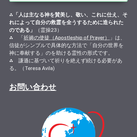
⁂
「人は主なる神を賛美し、敬い、これに仕え、そ
れによって自分の救霊を全うするために造られた
のである」
（霊操23）
⁂ 「
祈祷の使徒（Apostleship of Prayer）
」は、
信徒がシンプルで具体的な方法で「自分の世界を
神に奉献する」のを助ける霊性の形式です。
⁂ 謙遜に基づいて祈りを絶えず続ける必要があ
る。（Teresa Avila)
お問い合わせ