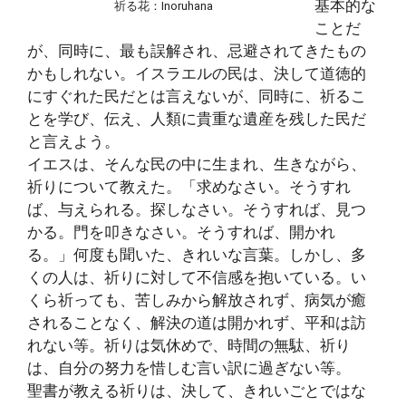
基本的な
祈る花：Inoruhana
ことだ
が、同時に、最も誤解され、忌避されてきたもの
かもしれない。イスラエルの民は、決して道徳的
にすぐれた民だとは言えないが、同時に、祈るこ
とを学び、伝え、人類に貴重な遺産を残した民だ
と言えよう。
イエスは、そんな民の中に生まれ、生きながら、
祈りについて教えた。「求めなさい。そうすれ
ば、与えられる。探しなさい。そうすれば、見つ
かる。門を叩きなさい。そうすれば、開かれ
る。」何度も聞いた、きれいな言葉。しかし、多
くの人は、祈りに対して不信感を抱いている。い
くら祈っても、苦しみから解放されず、病気が癒
されることなく、解決の道は開かれず、平和は訪
れない等。祈りは気休めで、時間の無駄、祈り
は、自分の努力を惜しむ言い訳に過ぎない等。
聖書が教える祈りは、決して、きれいごとではな