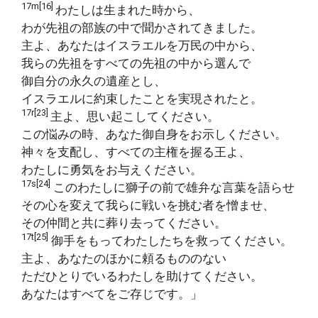
17m[16]
わたしは生まれた時から、
わが先祖の部族の中で聞かされてきました。
主よ、あなたはイスラエルを万民の中から、
我らの先祖をすべての先祖の中から選んで
御自分の永久の遺産とし、
イスラエルに約束したことを実現されたと。
17r[23]
主よ、思い起こしてください。
この悩みの時、あなた御自身をお示しください。
神々を支配し、すべての主権を握る王よ、
わたしに勇気をお与えください。
17s[24]
このわたしに獅子の前で雄弁な言葉を語らせ
その心を変えて我らに戦いを挑む者を憎ませ、
その仲間と共に葬り去ってください。
17t[25]
御手をもってわたしたちを救ってください。
主よ、あなたのほかに頼るもののない
ただひとりでいるわたしを助けてください。
あなたはすべてをご存じです。」