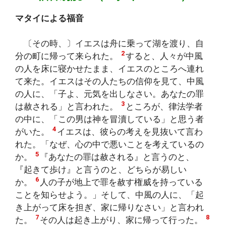
マタイによる福音
〔その時、〕イエスは舟に乗って湖を渡り、自
2
分の町に帰って来られた。
すると、人々が中風
の人を床に寝かせたまま、イエスのところへ連れ
て来た。イエスはその人たちの信仰を見て、中風
の人に、「子よ、元気を出しなさい。あなたの罪
3
は赦される」と言われた。
ところが、律法学者
の中に、「この男は神を冒瀆している」と思う者
4
がいた。
イエスは、彼らの考えを見抜いて言わ
れた。「なぜ、心の中で悪いことを考えているの
5
か。
『あなたの罪は赦される』と言うのと、
『起きて歩け』と言うのと、どちらが易しい
6
か。
人の子が地上で罪を赦す権威を持っている
ことを知らせよう。」そして、中風の人に、「起
き上がって床を担ぎ、家に帰りなさい」と言われ
7
8
た。
その人は起き上がり、家に帰って行った。