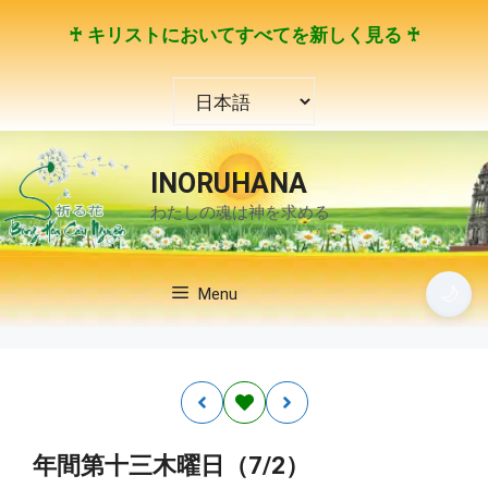
コ
♰ キリストにおいてすべてを新しく見る ♰
ン
テ
言
ン
語
ツ
を
へ
選
ス
INORUHANA
択
キ
わたしの魂は神を求める
ッ
プ
🌙
Menu
年間第十三木曜日（7/2）