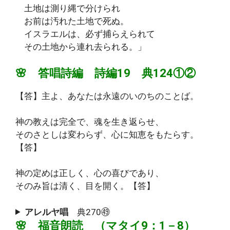
土地は測り縄で分けられ
お前は汚れた土地で死ぬ。
イスラエルは、必ず捕らえられて
その土地から連れ去られる。」
🌸 答唱詩編 詩編19 典124①②
【答】主よ、あなたは永遠のいのちのことば。
神の教えは完全で、魂を生き返らせ、
そのさとしは変わらず、心に知恵をもたらす。
【答】
神の定めは正しく、心の喜びであり、
そのみ旨は清く、目を開く。【答】
アレルヤ唱
典270㊾
🌸 福音朗読 （マタイ9：1－8）