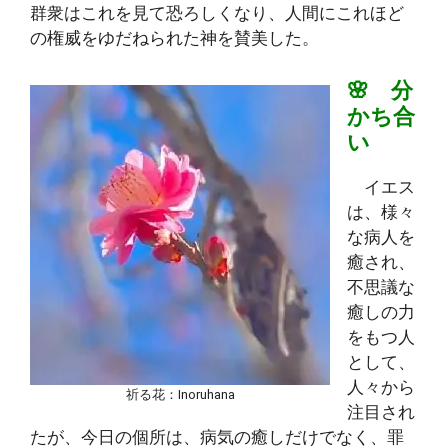
群衆はこれを見て恐ろしくなり、人間にこれほど
の権威をゆだねられた神を賛美した。
🌸 分
かち合
い
イエス
は、様々
な病人を
癒され、
不思議な
癒しの力
をもつ人
として、
人々から
祈る花：Inoruhana
注目され
たが、今日の個所は、病気の癒しだけでなく、罪