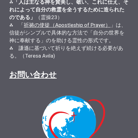
⁂
「人は主なる神を賛美し、敬い、これに仕え、そ
れによって自分の救霊を全うするために造られた
のである」
（霊操23）
⁂ 「
祈祷の使徒（Apostleship of Prayer）
」は、
信徒がシンプルで具体的な方法で「自分の世界を
神に奉献する」のを助ける霊性の形式です。
⁂ 謙遜に基づいて祈りを絶えず続ける必要があ
る。（Teresa Avila)
お問い合わせ