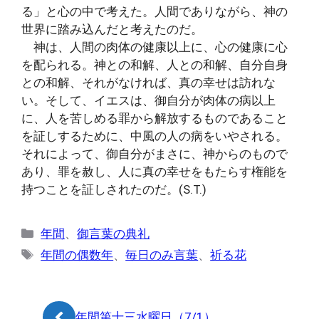
る」と心の中で考えた。人間でありながら、神の
世界に踏み込んだと考えたのだ。
神は、人間の肉体の健康以上に、心の健康に心
を配られる。神との和解、人との和解、自分自身
との和解、それがなければ、真の幸せは訪れな
い。そして、イエスは、御自分が肉体の病以上
に、人を苦しめる罪から解放するものであること
を証しするために、中風の人の病をいやされる。
それによって、御自分がまさに、神からのもので
あり、罪を赦し、人に真の幸せをもたらす権能を
持つことを証しされたのだ。(S.T.)
カ
年間
、
御言葉の典礼
テ
タ
年間の偶数年
、
毎日のみ言葉
、
祈る花
ゴ
グ
リ
ー
年間第十三水曜日（7/1）