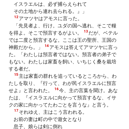
イスラエルは、必ず捕らえられて
その土地から連れ去られる。』」
12
アマツヤはアモスに言った。
「先見者よ、行け。ユダの国へ逃れ、そこで糧
13
を得よ。そこで預言するがよい。
だが、ベテル
では二度と預言するな。ここは王の聖所、王国の
14
神殿だから。」
アモスは答えてアマツヤに言っ
た。「わたしは預言者ではない。預言者の弟子で
もない。わたしは家畜を飼い、いちじく桑を栽培
する者だ。
15
主は家畜の群れを追っているところから、わ
たしを取り、『行って、わが民イスラエルに預言
16
せよ』と言われた。
今、主の言葉を聞け。あな
たは、『イスラエルに向かって預言するな、イサ
クの家に向かってたわごとを言うな』と言う。
17
それゆえ、主はこう言われる。
お前の妻は町の中で遊女となり
息子、娘らは剣に倒れ