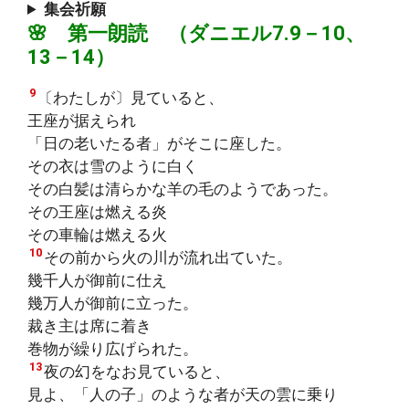
集会祈願
🌸 第一朗読 （ダニエル7.9－10、
13－14）
9
〔わたしが〕見ていると、
王座が据えられ
「日の老いたる者」がそこに座した。
その衣は雪のように白く
その白髪は清らかな羊の毛のようであった。
その王座は燃える炎
その車輪は燃える火
10
その前から火の川が流れ出ていた。
幾千人が御前に仕え
幾万人が御前に立った。
裁き主は席に着き
巻物が繰り広げられた。
13
夜の幻をなお見ていると、
見よ、「人の子」のような者が天の雲に乗り