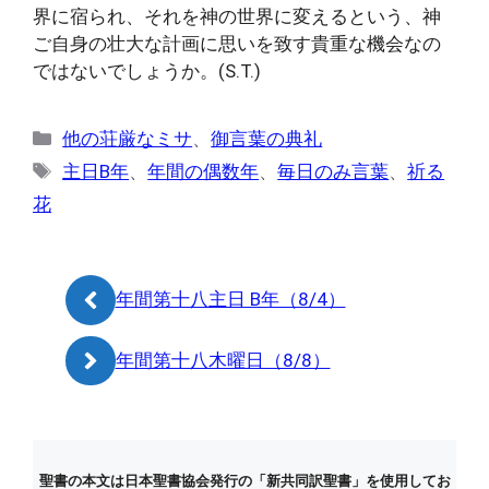
界に宿られ、それを神の世界に変えるという、神
ご自身の壮大な計画に思いを致す貴重な機会なの
ではないでしょうか。(S.T.)
カ
他の荘厳なミサ
、
御言葉の典礼
テ
タ
主日B年
、
年間の偶数年
、
毎日のみ言葉
、
祈る
ゴ
グ
花
リ
ー
年間第十八主日 B年（8/4）
年間第十八木曜日（8/8）
聖書の本文は日本聖書協会発行の「新共同訳聖書」を使用してお