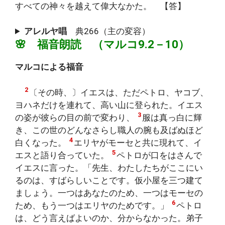
すべての神々を越えて偉大なかた。 【答】
アレルヤ唱
典266（主の変容）
🌸 福音朗読 （マルコ9.2－10）
マルコによる福音
2
〔その時、〕イエスは、ただペトロ、ヤコブ、
ヨハネだけを連れて、高い山に登られた。イエス
3
の姿が彼らの目の前で変わり、
服は真っ白に輝
き、この世のどんなさらし職人の腕も及ばぬほど
4
白くなった。
エリヤがモーセと共に現れて、イ
5
エスと語り合っていた。
ペトロが口をはさんで
イエスに言った。「先生、わたしたちがここにい
るのは、すばらしいことです。仮小屋を三つ建て
ましょう。一つはあなたのため、一つはモーセの
6
ため、もう一つはエリヤのためです。」
ペトロ
は、どう言えばよいのか、分からなかった。弟子