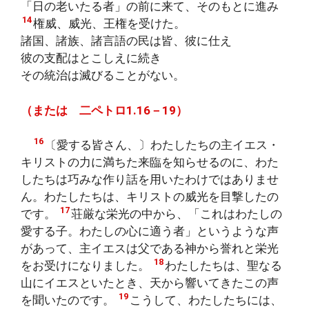
「日の老いたる者」の前に来て、そのもとに進み
14
権威、威光、王権を受けた。
諸国、諸族、諸言語の民は皆、彼に仕え
彼の支配はとこしえに続き
その統治は滅びることがない。
（または 二ペトロ1.16－19）
16
〔愛する皆さん、〕わたしたちの主イエス・
キリストの力に満ちた来臨を知らせるのに、わた
したちは巧みな作り話を用いたわけではありませ
ん。わたしたちは、キリストの威光を目撃したの
17
です。
荘厳な栄光の中から、「これはわたしの
愛する子。わたしの心に適う者」というような声
があって、主イエスは父である神から誉れと栄光
18
をお受けになりました。
わたしたちは、聖なる
山にイエスといたとき、天から響いてきたこの声
19
を聞いたのです。
こうして、わたしたちには、