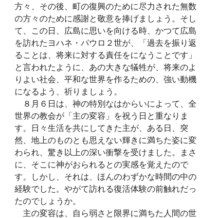
方々、その後、町の復興のために尽力された無数
の方々のために感謝と敬意を捧げましょう。そし
て、この日、広島に思いを向ける時、かつて広島
を訪れたヨハネ・パウロ２世が、「過去を振り返
ることは、将来に対する責任をになうことです」
と言われたように、あの大きな犠牲が、将来のよ
りよい社会、平和な世界を作るための、強い動機
になるよう、祈りましょう。
８月６日は、神の特別なはからいによって、全
世界の教会が「主の変容」を祝う日と重なりま
す。日々生活を共にしてきた主が、ある日、突
然、地上のものとも思えない輝きに満ちた姿に変
わられ、驚き以上の深い衝撃を受けました。まさ
に、そこに神がおられるとの実感を覚えたので
す。しかし、それは、ほんのわずかな時間の中の
経験でした。やがて訪れる復活体験の前触れだっ
たのでしょうか。
主の変容は、自ら弱さと限界に満ちた人間の世