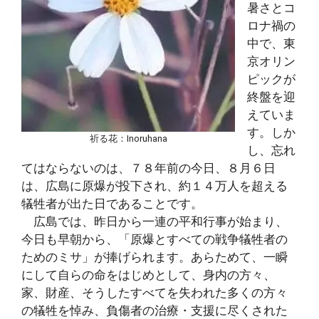
暑さとコ
ロナ禍の
中で、東
京オリン
ピックが
終盤を迎
えていま
す。しか
祈る花：Inoruhana
し、忘れ
てはならないのは、７８年前の今日、８月６日
は、広島に原爆が投下され、約１４万人を超える
犠牲者が出た日であることです。
広島では、昨日から一連の平和行事が始まり、
今日も早朝から、「原爆とすべての戦争犠牲者の
ためのミサ」が捧げられます。あらためて、一瞬
にして自らの命をはじめとして、身内の方々、
家、財産、そうしたすべてを失われた多くの方々
の犠牲を悼み、負傷者の治療・支援に尽くされた