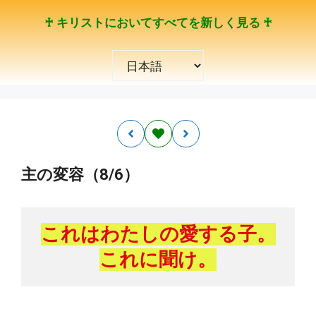
コ
♰ キリストにおいてすべてを新しく見る ♰
ン
テ
言
ン
語
ツ
を
へ
選
ス
択
キ
ッ
プ
主の変容（8/6）
これはわたしの愛する子。
これに聞け。