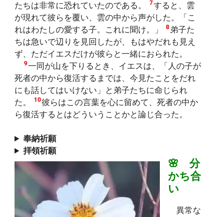
7
たちは非常に恐れていたのである。
すると、雲
が現れて彼らを覆い、雲の中から声がした。「こ
8
れはわたしの愛する子。これに聞け。」
弟子た
ちは急いで辺りを見回したが、もはやだれも見え
ず、ただイエスだけが彼らと一緒におられた。
9
一同が山を下りるとき、イエスは、「人の子が
死者の中から復活するまでは、今見たことをだれ
にも話してはいけない」と弟子たちに命じられ
10
た。
彼らはこの言葉を心に留めて、死者の中か
ら復活するとはどういうことかと論じ合った。
奉納祈願
拝領祈願
🌸 分
かち合
い
異常な