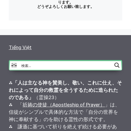
ります。
どうぞよろしくお願い致します。
Tiếng Việt
⁂
「人は主なる神を賛美し、敬い、これに仕え、そ
れによって自分の救霊を全うするために造られた
のである」
（霊操23）
⁂ 「
祈祷の使徒（Apostleship of Prayer）
」は、
信徒がシンプルで具体的な方法で「自分の世界を
神に奉献する」のを助ける霊性の形式です。
⁂ 謙遜に基づいて祈りを絶えず続ける必要があ