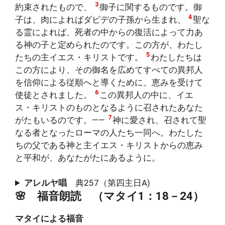
3
約束されたもので、
御子に関するものです。御
4
子は、肉によればダビデの子孫から生まれ、
聖な
る霊によれば、死者の中からの復活によって力あ
る神の子と定められたのです。この方が、わたし
5
たちの主イエス・キリストです。
わたしたちは
この方により、その御名を広めてすべての異邦人
を信仰による従順へと導くために、恵みを受けて
6
使徒とされました。
この異邦人の中に、イエ
ス・キリストのものとなるように召されたあなた
7
がたもいるのです。――
神に愛され、召されて聖
なる者となったローマの人たち一同へ。わたした
ちの父である神と主イエス・キリストからの恵み
と平和が、あなたがたにあるように。
アレルヤ唱
典257（第四主日A)
🌸 福音朗読 （マタイ1：18－24）
マタイによる福音