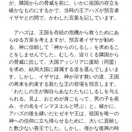
が、隣国からの脅威を前に、いかに祖国の存立を
確かなものにするかで、当時の王アハズが預言者
イザヤとの間で、かわした言葉を記しています。
アハズは、王国を存続の危機から救うためにあ
らゆる方策を考えますが、預言者イザヤが勧め
る、神に信頼して「神からのしるし」を求めるこ
とをしませんでした。むしろ、迫りくる隣国から
の脅威に抗して、大国アッシリアに援助（同盟）
を求め、結局大国に隷属する道を選んでしまいま
す。しかし、イザヤは、神が示す救いの道、王国
の将来を約束する新たな王の登場を預言します。
「わたしの主が御自らあなたたちにしるしを与え
られる。見よ、おとめが身ごもって、男の子を産
み、その名をインマヌエルと呼ぶ」と。確かに、
アハズの後を継いだヒゼキヤ王は、祖国を唯一の
神への信仰に立ち帰らせるために、大いに貢献し
た数少ない善王でした。しかし、僅かな復興の時