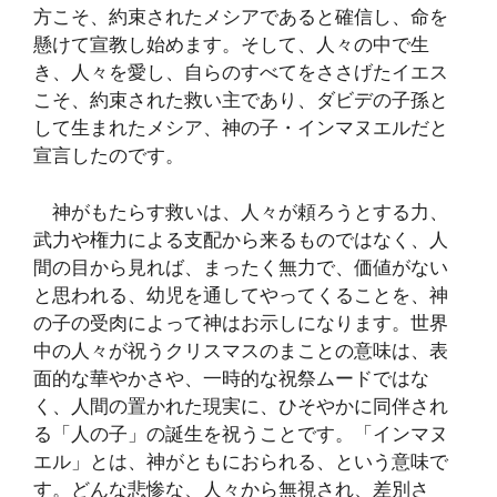
方こそ、約束されたメシアであると確信し、命を
懸けて宣教し始めます。そして、人々の中で生
き、人々を愛し、自らのすべてをささげたイエス
こそ、約束された救い主であり、ダビデの子孫と
して生まれたメシア、神の子・インマヌエルだと
宣言したのです。
神がもたらす救いは、人々が頼ろうとする力、
武力や権力による支配から来るものではなく、人
間の目から見れば、まったく無力で、価値がない
と思われる、幼児を通してやってくることを、神
の子の受肉によって神はお示しになります。世界
中の人々が祝うクリスマスのまことの意味は、表
面的な華やかさや、一時的な祝祭ムードではな
く、人間の置かれた現実に、ひそやかに同伴され
る「人の子」の誕生を祝うことです。「インマヌ
エル」とは、神がともにおられる、という意味で
す。どんな悲惨な、人々から無視され、差別さ