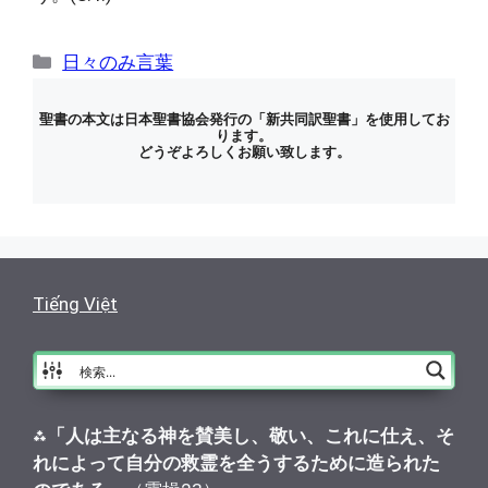
カ
日々のみ言葉
テ
ゴ
聖書の本文は日本聖書協会発行の「新共同訳聖書」を使用してお
ります。
リ
どうぞよろしくお願い致します。
ー
Tiếng Việt
⁂
「人は主なる神を賛美し、敬い、これに仕え、そ
れによって自分の救霊を全うするために造られた