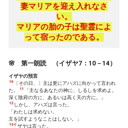
妻マリアを迎え入れなさ
い。
マリアの胎の子は聖霊によ
って宿ったのである。
🌸 第一朗読 （イザヤ7：10－14）
イザヤの預言
10
〔その日、〕主は更にアハズに向かって言われ
11
た。
「主なるあなたの神に、しるしを求めよ。
深く陰府の方に、あるいは高く天の方に。」
12
しかし、アハズは言った。
「わたしは求めない。
主を試すようなことはしない。」
13イ
ザヤは言った。