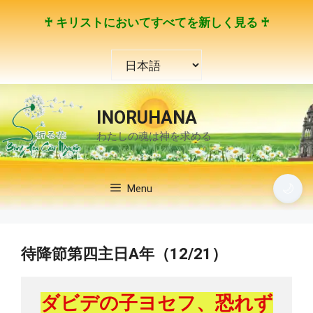
コ
♰ キリストにおいてすべてを新しく見る ♰
ン
テ
言
ン
語
ツ
を
へ
選
ス
INORUHANA
択
キ
わたしの魂は神を求める
ッ
プ
🌙
Menu
待降節第四主日A年（12/21）
ダビデの子ヨセフ、恐れず