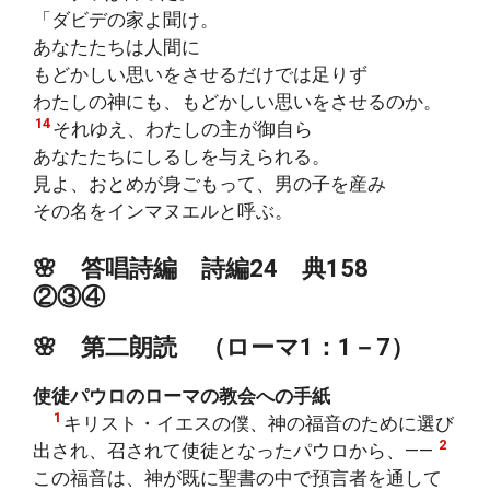
「ダビデの家よ聞け。
あなたたちは人間に
もどかしい思いをさせるだけでは足りず
わたしの神にも、もどかしい思いをさせるのか。
14
それゆえ、わたしの主が御自ら
あなたたちにしるしを与えられる。
見よ、おとめが身ごもって、男の子を産み
その名をインマヌエルと呼ぶ。
🌸 答唱詩編 詩編24 典158
②③④
🌸 第二朗読 （ローマ1：1－7）
使徒パウロのローマの教会への手紙
1
キリスト・イエスの僕、神の福音のために選び
2
出され、召されて使徒となったパウロから、――
この福音は、神が既に聖書の中で預言者を通して