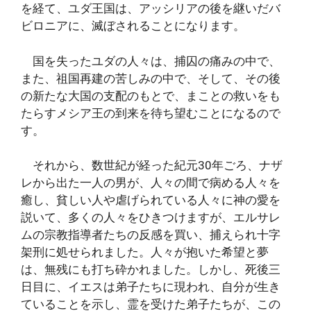
を経て、ユダ王国は、アッシリアの後を継いだバ
ビロニアに、滅ぼされることになります。
国を失ったユダの人々は、捕囚の痛みの中で、
また、祖国再建の苦しみの中で、そして、その後
の新たな大国の支配のもとで、まことの救いをも
たらすメシア王の到来を待ち望むことになるので
す。
それから、数世紀が経った紀元30年ごろ、ナザ
レから出た一人の男が、人々の間で病める人々を
癒し、貧しい人や虐げられている人々に神の愛を
説いて、多くの人々をひきつけますが、エルサレ
ムの宗教指導者たちの反感を買い、捕えられ十字
架刑に処せられました。人々が抱いた希望と夢
は、無残にも打ち砕かれました。しかし、死後三
日目に、イエスは弟子たちに現われ、自分が生き
ていることを示し、霊を受けた弟子たちが、この