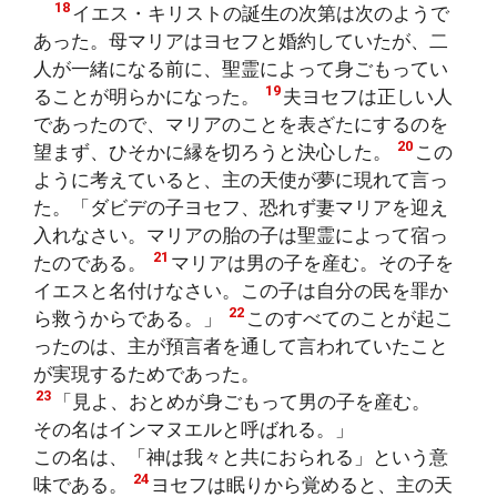
18
イエス・キリストの誕生の次第は次のようで
あった。母マリアはヨセフと婚約していたが、二
人が一緒になる前に、聖霊によって身ごもってい
19
ることが明らかになった。
夫ヨセフは正しい人
であったので、マリアのことを表ざたにするのを
20
望まず、ひそかに縁を切ろうと決心した。
この
ように考えていると、主の天使が夢に現れて言っ
た。「ダビデの子ヨセフ、恐れず妻マリアを迎え
入れなさい。マリアの胎の子は聖霊によって宿っ
21
たのである。
マリアは男の子を産む。その子を
イエスと名付けなさい。この子は自分の民を罪か
22
ら救うからである。」
このすべてのことが起こ
ったのは、主が預言者を通して言われていたこと
が実現するためであった。
23
「見よ、おとめが身ごもって男の子を産む。
その名はインマヌエルと呼ばれる。」
この名は、「神は我々と共におられる」という意
24
味である。
ヨセフは眠りから覚めると、主の天