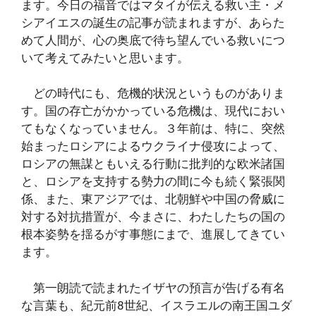
ます。今日の福音ではマタイが伝える救い主・メ
シアイエスの誕生の記事が読まれますが、あらた
めて人間が、心の奥底で待ち望んでいる救いにつ
いて考えてみたいと思います。
どの時代にも、危機的状況というものがありま
す。国の存亡がかかっている危機は、現代におい
てもなくなっていません。３年前は、特に、突然
始まったロシアによるウクライナ侵攻によって、
ロシアの無謀ともいえる行動に批判的な欧米諸国
と、ロシアを支持する勢力の間に今も続く緊張関
係、また、東アジアでは、北朝鮮や中国の脅威に
対する対抗措置が、今まさに、わたしたちの国の
根本姿勢を揺るがす事態にまで、進展してきてい
ます。
第一朗読で読まれたイザヤの預言が告げる有名
な言葉も、紀元前8世紀、イスラエルの南王国ユダ