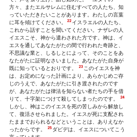
方々、またエルサレムに住むすべての人たち、知
っていただきたいことがあります。わたしの言葉
22
に耳を傾けてください。
イスラエルの人たち、
これから話すことを聞いてください。ナザレの人
イエスこそ、神から遣わされた方です。神は、イ
エスを通してあなたがたの間で行われた奇跡と、
不思議な業と、しるしとによって、そのことをあ
なたがたに証明なさいました。あなたがた自身が
23
既に知っているとおりです。
このイエスを神
は、お定めになった計画により、あらかじめご存
じのうえで、あなたがたに引き渡されたのです
が、あなたがたは律法を知らない者たちの手を借
24
りて、十字架につけて殺してしまったのです。
しかし、神はこのイエスを死の苦しみから解放し
て、復活させられました。イエスが死に支配され
たままでおられるなどということは、ありえなか
25
ったからです。
ダビデは、イエスについてこう
言っています。