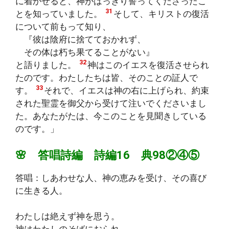
に着かせると、神がはっきり誓ってくださったこ
31
とを知っていました。
そして、キリストの復活
について前もって知り、
『彼は陰府に捨てておかれず、
その体は朽ち果てることがない』
32
と語りました。
神はこのイエスを復活させられ
たのです。わたしたちは皆、そのことの証人で
33
す。
それで、イエスは神の右に上げられ、約束
された聖霊を御父から受けて注いでくださいまし
た。あなたがたは、今このことを見聞きしている
のです。」
🌸 答唱詩編 詩編16 典98②④⑤
答唱：しあわせな人、神の恵みを受け、その喜び
に生きる人。
わたしは絶えず神を思う。