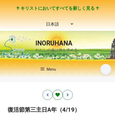
コ
♰ キリストにおいてすべてを新しく見る ♰
ン
テ
言
ン
語
ツ
を
へ
選
ス
INORUHANA
択
キ
わたしの魂は神を求める
ッ
プ
🌙
Menu
復活節第三主日A年（4/19）