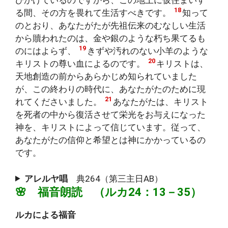
びかけているのですから、この地上に仮住まいす
18
る間、その方を畏れて生活すべきです。
知って
のとおり、あなたがたが先祖伝来のむなしい生活
から贖われたのは、金や銀のような朽ち果てるも
19
のにはよらず、
きずや汚れのない小羊のような
20
キリストの尊い血によるのです。
キリストは、
天地創造の前からあらかじめ知られていました
が、この終わりの時代に、あなたがたのために現
21
れてくださいました。
あなたがたは、キリスト
を死者の中から復活させて栄光をお与えになった
神を、キリストによって信じています。従って、
あなたがたの信仰と希望とは神にかかっているの
です。
アレルヤ唱
典264（第三主日AB）
🌸 福音朗読 （ルカ24：13－35）
ルカによる福音