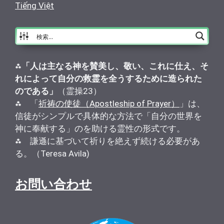
Tiếng Việt
⁂
「人は主なる神を賛美し、敬い、これに仕え、そ
れによって自分の救霊を全うするために造られた
のである」
（霊操23）
⁂ 「
祈祷の使徒（Apostleship of Prayer）
」は、
信徒がシンプルで具体的な方法で「自分の世界を
神に奉献する」のを助ける霊性の形式です。
⁂ 謙遜に基づいて祈りを絶えず続ける必要があ
る。（Teresa Avila)
お問い合わせ