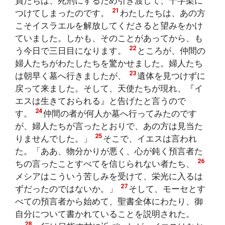
員たちは、死刑にするため引き渡して、十字架に
21
つけてしまったのです。
わたしたちは、あの方
こそイスラエルを解放してくださると望みをかけ
ていました。しかも、そのことがあってから、も
22
う今日で三日目になります。
ところが、仲間の
婦人たちがわたしたちを驚かせました。婦人たち
23
は朝早く墓へ行きましたが、
遺体を見つけずに
戻って来ました。そして、天使たちが現れ、『イ
エスは生きておられる』と告げたと言うので
24
す。
仲間の者が何人か墓へ行ってみたのです
が、婦人たちが言ったとおりで、あの方は見当た
25
りませんでした。」
そこで、イエスは言われ
た。「ああ、物分かりが悪く、心が鈍く預言者た
26
ちの言ったことすべてを信じられない者たち、
メシアはこういう苦しみを受けて、栄光に入るは
27
ずだったのではないか。」
そして、モーセとす
べての預言者から始めて、聖書全体にわたり、御
自分について書かれていることを説明された。
28