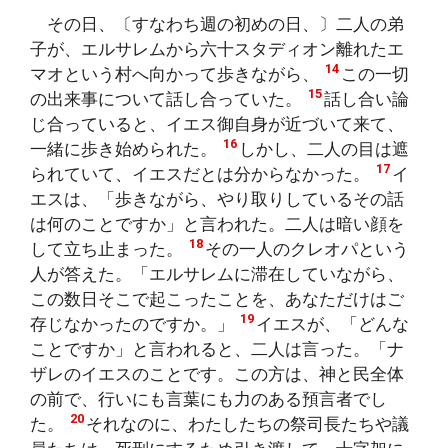
その日、〔すなわち週の初めの日、〕二人の弟
子が、エルサレムから六十スタディオン離れたエ
14
マオという村へ向かって歩きながら、
この一切
15
の出来事について話し合っていた。
話し合い論
じ合っていると、イエス御自身が近づいて来て、
16
一緒に歩き始められた。
しかし、二人の目は遮
17
られていて、イエスだとは分からなかった。
イ
エスは、「歩きながら、やり取りしているその話
は何のことですか」と言われた。二人は暗い顔を
18
して立ち止まった。
その一人のクレオパという
人が答えた。「エルサレムに滞在していながら、
この数日そこで起こったことを、あなただけはご
19
存じなかったのですか。」
イエスが、「どんな
ことですか」と言われると、二人は言った。「ナ
ザレのイエスのことです。この方は、神と民全体
の前で、行いにも言葉にも力のある預言者でし
20
た。
それなのに、わたしたちの祭司長たちや議