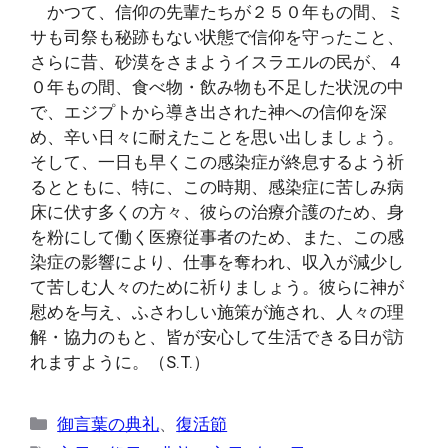
かつて、信仰の先輩たちが２５０年もの間、ミ
サも司祭も秘跡もない状態で信仰を守ったこと、
さらに昔、砂漠をさまようイスラエルの民が、４
０年もの間、食べ物・飲み物も不足した状況の中
で、エジプトから導き出された神への信仰を深
め、辛い日々に耐えたことを思い出しましょう。
そして、一日も早くこの感染症が終息するよう祈
るとともに、特に、この時期、感染症に苦しみ病
床に伏す多くの方々、彼らの治療介護のため、身
を粉にして働く医療従事者のため、また、この感
染症の影響により、仕事を奪われ、収入が減少し
て苦しむ人々のために祈りましょう。彼らに神が
慰めを与え、ふさわしい施策が施され、人々の理
解・協力のもと、皆が安心して生活できる日が訪
れますように。（S.T.）
カ
御言葉の典礼
、
復活節
テ