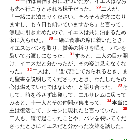
一行は目指す村に近づいたが、イエスはなお
29
も先へ行こうとされる様子だった。
二人が、
「一緒にお泊まりください。そろそろ夕方になり
ますし、もう日も傾いていますから」と言って、
無理に引き止めたので、イエスは共に泊まるため
30
家に入られた。
一緒に食事の席に着いたとき、
イエスはパンを取り、賛美の祈りを唱え、パンを
31
裂いてお渡しになった。
すると、二人の目が開
け、イエスだと分かったが、その姿は見えなくな
32
った。
二人は、「道で話しておられるとき、ま
た聖書を説明してくださったとき、わたしたちの
33
心は燃えていたではないか」と語り合った。
そ
して、時を移さず出発して、エルサレムに戻って
34
みると、十一人とその仲間が集まって、
本当に
35
主は復活して、シモンに現れたと言っていた。
二人も、道で起こったことや、パンを裂いてくだ
さったときにイエスだと分かった次第を話した。