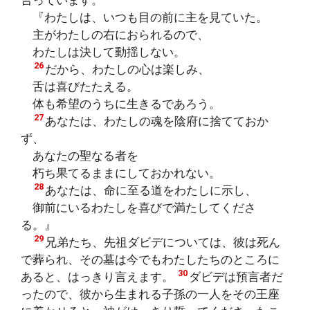
『わたしは、いつも目の前に主を見ていた。
主がわたしの右におられるので、
わたしは決して動揺しない。
26
だから、わたしの心は楽しみ、
舌は喜びたたえる。
体も希望のうちに生きるであろう。
27
あなたは、わたしの魂を陰府に捨てておか
ず、
あなたの聖なる者を
朽ち果てるままにしておかれない。
28
あなたは、命に至る道をわたしに示し、
御前にいるわたしを喜びで満たしてくださ
る。』
29
兄弟たち、先祖ダビデについては、彼は死ん
で葬られ、その墓は今でもわたしたちのところに
30
あると、はっきり言えます。
ダビデは預言者だ
ったので、彼から生まれる子孫の一人をその王座