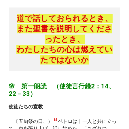
道で話しておられるとき、
また聖書を説明してくださ
ったとき、
わたしたちの心は燃えてい
たではないか
🌸 第一朗読 （使徒言行録2：14、
22－33）
使徒たちの宣教
14
〔五旬祭の日、）
ペトロは十一人と共に立っ
て、声を張り上げ、話し始めた。「ユダヤの