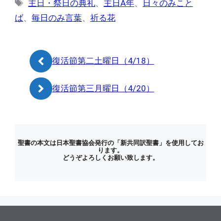
タ
主日・祭日の典礼
、
主日A年
、
日々のみこと
ゴ
グ
ば
、
毎日のみ言葉
、
祈る花
リ
ー
復活節第二土曜日（4/18）
復活節第三月曜日（4/20）
聖書の本文は日本聖書協会発行の「新共同訳聖書」を使用してお
ります。
どうぞよろしくお願い致します。