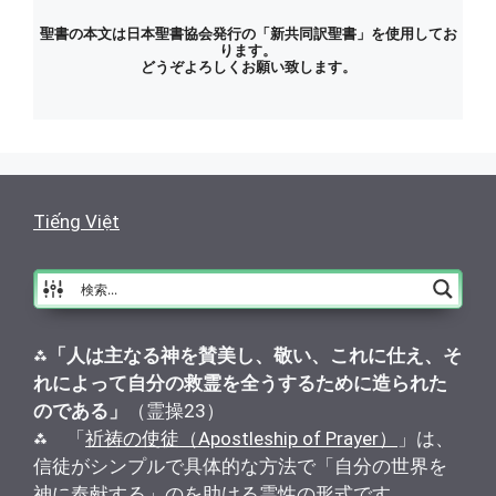
聖書の本文は日本聖書協会発行の「新共同訳聖書」を使用してお
ります。
どうぞよろしくお願い致します。
Tiếng Việt
⁂
「人は主なる神を賛美し、敬い、これに仕え、そ
れによって自分の救霊を全うするために造られた
のである」
（霊操23）
⁂ 「
祈祷の使徒（Apostleship of Prayer）
」は、
信徒がシンプルで具体的な方法で「自分の世界を
神に奉献する」のを助ける霊性の形式です。