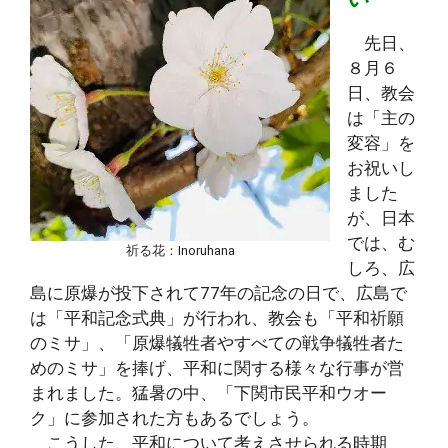
先日、
８月６
日、教会
は「主の
変容」を
お祝いし
ました
が、日本
では、む
祈る花：Inoruhana
しろ、広
島に原爆が投下されて77年の記念の日で、広島で
は「平和記念式典」が行われ、教会も「平和祈願
のミサ」、「原爆犠牲者やすべての戦争犠牲者た
めのミサ」を捧げ、平和に関する様々な行事が営
まれました。猛暑の中、「下関市民平和ウオー
ク」に参加された方もあるでしょう。
こうした、平和について考えさせられる時期