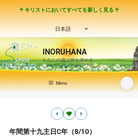
コ
♰ キリストにおいてすべてを新しく見る ♰
ン
テ
言
ン
語
ツ
を
へ
選
ス
INORUHANA
択
キ
わたしの魂は神を求める
ッ
プ
🌙
Menu
年間第十九主日C年（8/10）