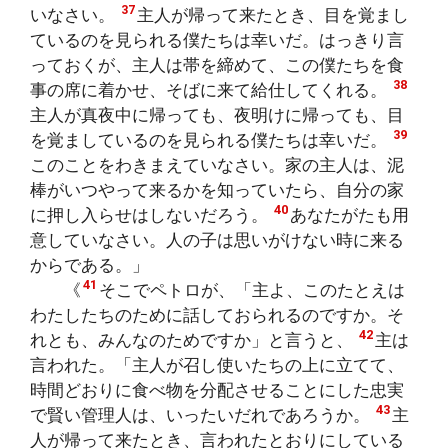
37
いなさい。
主人が帰って来たとき、目を覚まし
ているのを見られる僕たちは幸いだ。はっきり言
っておくが、主人は帯を締めて、この僕たちを食
38
事の席に着かせ、そばに来て給仕してくれる。
主人が真夜中に帰っても、夜明けに帰っても、目
39
を覚ましているのを見られる僕たちは幸いだ。
このことをわきまえていなさい。家の主人は、泥
棒がいつやって来るかを知っていたら、自分の家
40
に押し入らせはしないだろう。
あなたがたも用
意していなさい。人の子は思いがけない時に来る
からである。」
41
《
そこでペトロが、「主よ、このたとえは
わたしたちのために話しておられるのですか。そ
42
れとも、みんなのためですか」と言うと、
主は
言われた。「主人が召し使いたちの上に立てて、
時間どおりに食べ物を分配させることにした忠実
43
で賢い管理人は、いったいだれであろうか。
主
人が帰って来たとき、言われたとおりにしている