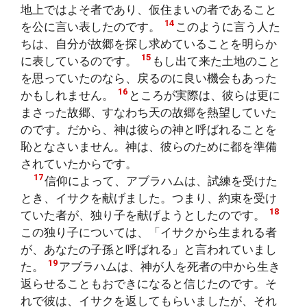
地上ではよそ者であり、仮住まいの者であること
14
を公に言い表したのです。
このように言う人た
ちは、自分が故郷を探し求めていることを明らか
15
に表しているのです。
もし出て来た土地のこと
を思っていたのなら、戻るのに良い機会もあった
16
かもしれません。
ところが実際は、彼らは更に
まさった故郷、すなわち天の故郷を熱望していた
のです。だから、神は彼らの神と呼ばれることを
恥となさいません。神は、彼らのために都を準備
されていたからです。
17
信仰によって、アブラハムは、試練を受けた
とき、イサクを献げました。つまり、約束を受け
18
ていた者が、独り子を献げようとしたのです。
この独り子については、「イサクから生まれる者
が、あなたの子孫と呼ばれる」と言われていまし
19
た。
アブラハムは、神が人を死者の中から生き
返らせることもおできになると信じたのです。そ
れで彼は、イサクを返してもらいましたが、それ