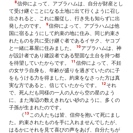
8
信仰によって、アブラハムは、自分が財産とし
て受け継ぐことになる土地に出て行くように召し
出されると、これに服従し、行き先も知らずに出
9
発したのです。
信仰によって、アブラハムは他
国に宿るようにして約束の地に住み、同じ約束さ
れたものを共に受け継ぐ者であるイサク、ヤコブ
10
と一緒に幕屋に住みました。
アブラハムは、神
が設計者であり建設者である堅固な土台を持つ都
11
を待望していたからです。
信仰によって、不妊
の女サラ自身も、年齢が盛りを過ぎていたのに子
をもうける力を得ました。約束をなさった方は真
12
実な方であると、信じていたからです。
それ
で、死んだも同様の一人の人から空の星のよう
に、また海辺の数えきれない砂のように、多くの
子孫が生まれたのです。
13
《
この人たちは皆、信仰を抱いて死にまし
た。約束されたものを手に入れませんでしたが、
はるかにそれを見て喜びの声をあげ、自分たちが