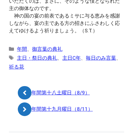
いただくのは、まさに、そのような僕となられた
主の御体なのです。
神の国の宴の前表であるミサに与る恵みを感謝
しながら、宴の主である方の招きにふさわしく応
えてゆけるよう祈りましょう。（S.T.）
カ
年間
、
御言葉の典礼
テ
タ
主日・祭日の典礼
、
主日C年
、
毎日のみ言葉
、
ゴ
グ
祈る花
リ
ー
年間第十八土曜日（8/9）
年間第十九月曜日（8/11）