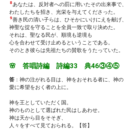
8
あなたは、反対者への罰に用いたその出来事で、
わたしたちを招き、光栄を与えてくださった。
9
善き民の清い子らは、ひそかにいけにえを献げ、
神聖な掟を守ることを全員一致で取り決めた。
それは、聖なる民が、順境も逆境も
心を合わせて受け止めるということである。
そのとき彼らは先祖たちの賛歌をうたっていた。
🌸 答唱詩編 詩編33 典46③④⑤
答
：神の注がれる目は、神をおそれる者に、神の
愛に希望をおく者の上に。
神を王としていただく国。
神のものとして選ばれた民はしあわせ。
神は天から目をそそぎ、
人々をすべて見ておられる。【答】