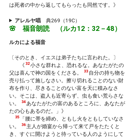
は死者の中から返してもらったも同然です。》
アレルヤ唱
典269（19C）
🌸 福音朗読 （ルカ12：32－48）
ルカによる福音
〔そのとき、イエスは弟子たちに言われた。〕
32
《
小さな群れよ、恐れるな。あなたがたの
33
父は喜んで神の国をくださる。
自分の持ち物を
売り払って施しなさい。擦り切れることのない財
布を作り、尽きることのない富を天に積みなさ
い。そこは、盗人も近寄らず、虫も食い荒らさな
34
い。
あなたがたの富のあるところに、あなたが
たの心もあるのだ。」》
35
「腰に帯を締め、ともし火をともしていなさ
36
い。
主人が婚宴から帰って来て戸をたたくと
き、すぐに開けようと待っている人のようにして