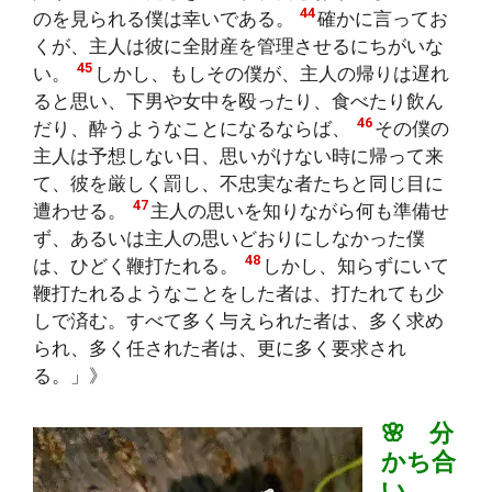
44
のを見られる僕は幸いである。
確かに言ってお
くが、主人は彼に全財産を管理させるにちがいな
45
い。
しかし、もしその僕が、主人の帰りは遅れ
ると思い、下男や女中を殴ったり、食べたり飲ん
46
だり、酔うようなことになるならば、
その僕の
主人は予想しない日、思いがけない時に帰って来
て、彼を厳しく罰し、不忠実な者たちと同じ目に
47
遭わせる。
主人の思いを知りながら何も準備せ
ず、あるいは主人の思いどおりにしなかった僕
48
は、ひどく鞭打たれる。
しかし、知らずにいて
鞭打たれるようなことをした者は、打たれても少
しで済む。すべて多く与えられた者は、多く求め
られ、多く任された者は、更に多く要求され
る。」》
🌸 分
かち合
い