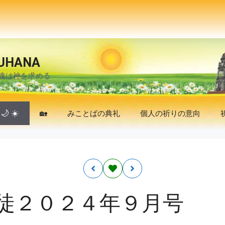
UHANA
魂は神を求める
🌙
☀️
🏡
みことばの典礼
個人の祈りの意向
徒２０２４年９月号