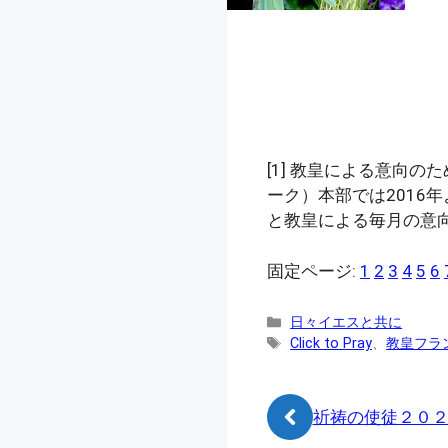
[1]
教皇による意向のた
ーク）本部では2016年よ
と教皇による毎月の意
固定ページ:
1
2
3
4
5
6
カ
日々イエスと共に
テ
タ
Click to Pray
、
教皇フラ
ゴ
グ
リ
ー
祈祷の使徒２０