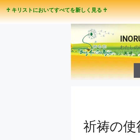
コ
♰ キリストにおいてすべてを新しく見る ♰
ン
テ
ン
ツ
INOR
へ
わたしの
ス
キ
ッ
プ
祈祷の使