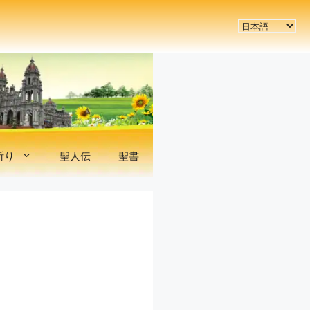
言
語
を
選
択
祈り
聖人伝
聖書