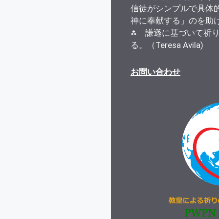
信徒がシンプルで具体
神に奉献する」のを助
⁂ 謙遜に基づいて祈
る。（Teresa Avila)
お問い合わせ