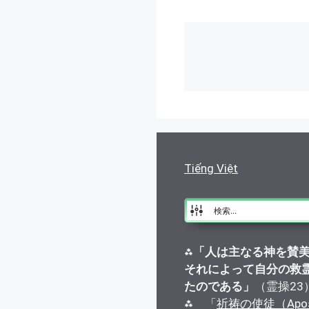
Tiếng Việt
⁂
「人は主なる神を賛
それによって自分の救
たのである」
（霊操23
⁂ 「
祈祷の使徒（Apostle