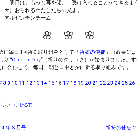
明日は、もっと耳を傾け、受け入れることができるよ
天におられるわたしたちの父よ。
アルゼンチンチーム
🌸 🌸 🌸
めに毎日3回祈る取り組みとして「
祈祷の使徒
」（教皇によ
り “
Click to Pray
“（祈りのクリック）が始まりました。
向に合わせて、毎日、朝と日中と夕に祈る取り組みです。
7
8
9
10
11
12
13
14
15
16
17
18
19
20
21
22
23
24
25
26
ンシスコ
、
祈る花
２４年８月号
祈祷の使徒２