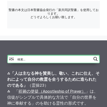
聖書の本文は日本聖書協会発行の「新共同訳聖書」を使用してお
ります。
どうぞよろしくお願い致します。
⁂
「人は主なる神を賛美し、敬い、これに仕え、そ
れによって自分の救霊を全うするために造られた
のである」
（霊操23）
⁂ 「
祈祷の使徒（Apostleship of Prayer）
」は、
信徒がシンプルで具体的な方法で「自分の世界を
神に奉献する」のを助ける霊性の形式です。