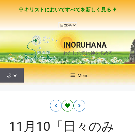
コ
♰ キリストにおいてすべてを新しく見る ♰
ン
テ
言
ン
語
ツ
を
へ
INORUHANA
選
ス
わたしの魂は神を求める
択
キ
ッ
プ
🌙
☀️
Menu
11月10「日々のみ