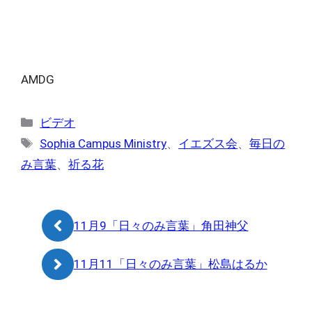
AMDG
カ
ビデオ
テ
タ
Sophia Campus Ministry
、
イエズス会
、
毎日の
ゴ
グ
み言葉
、
祈る花
リ
ー
11月9「日々のみ言葉」角田神父
11月11「日々のみ言葉」松島はるか