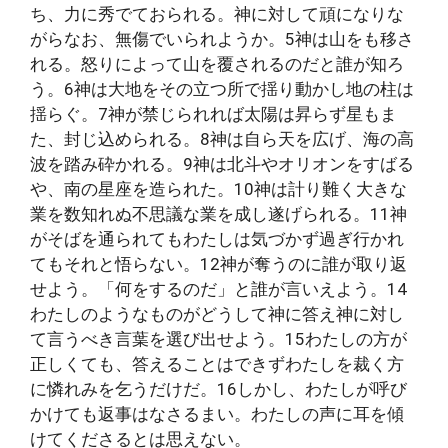
ち、力に秀でておられる。神に対して頑になりな
がらなお、無傷でいられようか。5神は山をも移さ
れる。怒りによって山を覆されるのだと誰が知ろ
う。6神は大地をその立つ所で揺り動かし地の柱は
揺らぐ。7神が禁じられれば太陽は昇らず星もま
た、封じ込められる。8神は自ら天を広げ、海の高
波を踏み砕かれる。9神は北斗やオリオンをすばる
や、南の星座を造られた。10神は計り難く大きな
業を数知れぬ不思議な業を成し遂げられる。11神
がそばを通られてもわたしは気づかず過ぎ行かれ
てもそれと悟らない。12神が奪うのに誰が取り返
せよう。「何をするのだ」と誰が言いえよう。14
わたしのようなものがどうして神に答え神に対し
て言うべき言葉を選び出せよう。15わたしの方が
正しくても、答えることはできずわたしを裁く方
に憐れみを乞うだけだ。16しかし、わたしが呼び
かけても返事はなさるまい。わたしの声に耳を傾
けてくださるとは思えない。