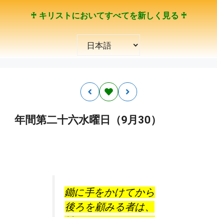
コ
♰ キリストにおいてすべてを新しく見る ♰
ン
テ
言
ン
語
ツ
を
へ
選
ス
択
キ
ッ
プ
年間第二十六水曜日（9月30）
鋤に手をかけてから
後ろを顧みる者は、