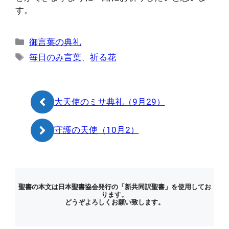
す。
カ
御言葉の典礼
テ
タ
毎日のみ言葉
、
祈る花
ゴ
グ
リ
ー
大天使のミサ典礼（9月29）
守護の天使（10月2）
聖書の本文は日本聖書協会発行の「新共同訳聖書」を使用してお
ります。
どうぞよろしくお願い致します。