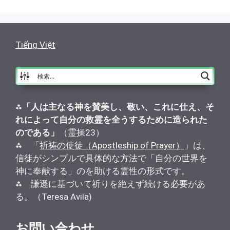
Tiếng Việt
⁂
「人は主なる神を賛美し、敬い、これに仕え、そ
れによって自分の救霊を全うするために造られた
のである」
（霊操23）
⁂ 「
祈祷の使徒（Apostleship of Prayer）
」は、
信徒がシンプルで具体的な方法で「自分の世界を
神に奉献する」のを助ける霊性の形式です。
⁂ 謙遜に基づいて祈りを絶えず続ける必要があ
る。（Teresa Avila)
お問い合わせ