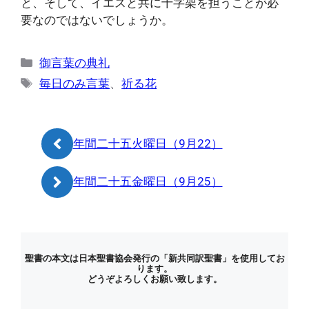
と、そして、イエスと共に十字架を担うことが必
要なのではないでしょうか。
カ
御言葉の典礼
テ
タ
毎日のみ言葉
、
祈る花
ゴ
グ
リ
ー
年間二十五火曜日（9月22）
年間二十五金曜日（9月25）
聖書の本文は日本聖書協会発行の「新共同訳聖書」を使用してお
ります。
どうぞよろしくお願い致します。