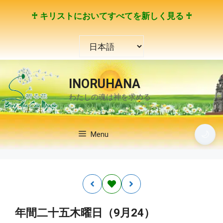
コ
♰ キリストにおいてすべてを新しく見る ♰
ン
テ
言
ン
語
ツ
を
へ
選
ス
INORUHANA
択
キ
わたしの魂は神を求める
ッ
プ
🌙
Menu
年間二十五木曜日（9月24）