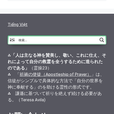
Tiếng Việt
⁂
「人は主なる神を賛美し、敬い、これに仕え、そ
れによって自分の救霊を全うするために造られた
のである」
（霊操23）
⁂ 「
祈祷の使徒（Apostleship of Prayer）
」は、
信徒がシンプルで具体的な方法で「自分の世界を
神に奉献する」のを助ける霊性の形式です。
⁂ 謙遜に基づいて祈りを絶えず続ける必要があ
る。（Teresa Avila)