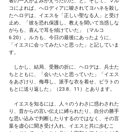
者の一人がよみがえったのだ、と。そして、マル
コによれば、へロディアに唆されてヨハネを殺し
たヘロデは、イエスを「正しい聖なる人」と受け
止め、「彼を恐れ保護し、教えを聞いて当惑しな
がらも、喜んで耳を傾けていた」（マルコ
6.20）。ルカも、今日の最後にあったように、
「イエスに会ってみたいと思った」と記していま
す。
しかし、結局、受難の折に、ヘロデは、兵士た
ちとともに、「会いたいと思っていた」「イエス
をあざけり、侮辱し、派手な衣を着せ、ピラトの
もとに送り返した」（23.8、11）とあります。
イエスを知るには、人々のうわさに惑わされた
り、昔からの言い伝えに縛られたり、自分の勝手
な思い込みで判断したりするのではなく、その言
葉を虚心に聞き受け入れ、イエスと共に歩むこ