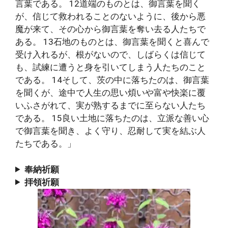
言葉である。 12道端のものとは、御言葉を聞く
が、信じて救われることのないように、後から悪
魔が来て、その心から御言葉を奪い去る人たちで
ある。 13石地のものとは、御言葉を聞くと喜んで
受け入れるが、根がないので、しばらくは信じて
も、試練に遭うと身を引いてしまう人たちのこと
である。 14そして、茨の中に落ちたのは、御言葉
を聞くが、途中で人生の思い煩いや富や快楽に覆
いふさがれて、実が熟するまでに至らない人たち
である。 15良い土地に落ちたのは、立派な善い心
で御言葉を聞き、よく守り、忍耐して実を結ぶ人
たちである。」
奉納祈願
拝領祈願