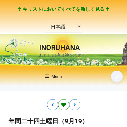
コ
♰ キリストにおいてすべてを新しく見る ♰
ン
テ
言
ン
語
ツ
を
へ
選
ス
INORUHANA
択
キ
わたしの魂は神を求める
ッ
プ
🌙
Menu
年間二十四土曜日（9月19）