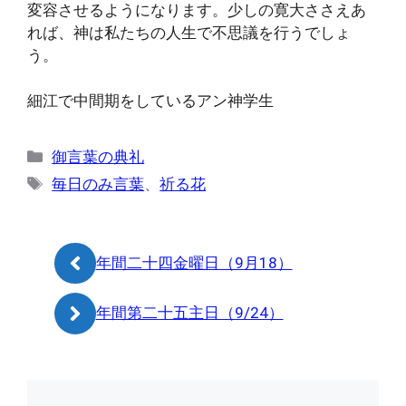
変容させるようになります。少しの寛大ささえあ
れば、神は私たちの人生で不思議を行うでしょ
う。
細江で中間期をしているアン神学生
カ
御言葉の典礼
テ
タ
毎日のみ言葉
、
祈る花
ゴ
グ
リ
ー
年間二十四金曜日（9月18）
年間第二十五主日（9/24）