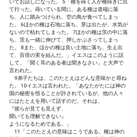
いてお話しになった。 5「種を蒔く人が種蒔きに出
て行った。蒔いている間に、ある種は道端に落
ち、人に踏みつけられ、空の鳥が食べてしまっ
た。 6ほかの種は石地に落ち、芽は出たが、水気が
ないので枯れてしまった。 7ほかの種は茨の中に落
ち、茨も一緒に伸びて、押しかぶさってしまっ
た。 8また、ほかの種は良い土地に落ち、生え出
て、百倍の実を結んだ。」イエスはこのように話
して、「聞く耳のある者は聞きなさい」と大声で
言われた。
9弟子たちは、このたとえはどんな意味かと尋ね
た。 10イエスは言われた。「あなたがたには神の
国の秘密を悟ることが許されているが、他の人々
にはたとえを用いて話すのだ。それは、
『彼らが見ても見えず、
聞いても理解できない』
ようになるためである。」
11「このたとえの意味はこうである。種は神の