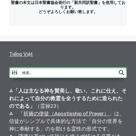
聖書の本文は日本聖書協会発行の「新共同訳聖書」を使用してお
ります。
どうぞよろしくお願い致します。
Tiếng Việt
⁂
「人は主なる神を賛美し、敬い、これに仕え、そ
れによって自分の救霊を全うするために造られた
のである」
（霊操23）
⁂ 「
祈祷の使徒（Apostleship of Prayer）
」は、
信徒がシンプルで具体的な方法で「自分の世界を
神に奉献する」のを助ける霊性の形式です。