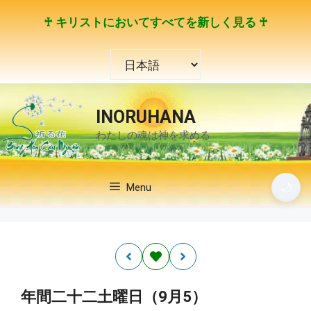
コ
♰ キリストにおいてすべてを新しく見る ♰
ン
テ
言
ン
語
ツ
を
へ
選
ス
INORUHANA
択
キ
わたしの魂は神を求める
ッ
プ
🌙
Menu
年間二十二土曜日（9月5）