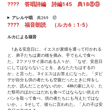
???? 答唱詩編 詩編145 典18⑧⑨
アレルヤ唱
典269 ㊼
???? 福音朗読 （ルカ6：1-5）
ルカによる福音
1ある安息日に、イエスが麦畑を通って行かれる
と、弟子たちは麦の穂を摘み、手でもんで食べ
た。 2ファリサイ派のある人々が、「なぜ、安息日
にしてはならないことを、あなたたちはするの
か」と言った。 3イエスはお答えになった。「ダビ
デが自分も供の者たちも空腹だったときに何をし
たか、読んだことがないのか。 4神の家に入り、た
だ祭司のほかにはだれも食べてはならない供えの
パンを取って食べ、供の者たちにも与えたではな
いか。」 5そして、彼らに言われた。「人の子は安