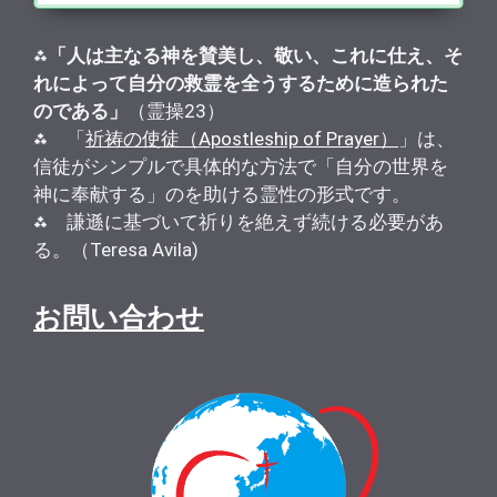
⁂
「人は主なる神を賛美し、敬い、これに仕え、そ
れによって自分の救霊を全うするために造られた
のである」
（霊操23）
⁂ 「
祈祷の使徒（Apostleship of Prayer）
」は、
信徒がシンプルで具体的な方法で「自分の世界を
神に奉献する」のを助ける霊性の形式です。
⁂ 謙遜に基づいて祈りを絶えず続ける必要があ
る。（Teresa Avila)
お問い合わせ