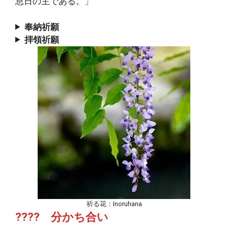
息日の主である。」
奉納祈願
拝領祈願
祈る花：Inoruhana
???? 分かち合い