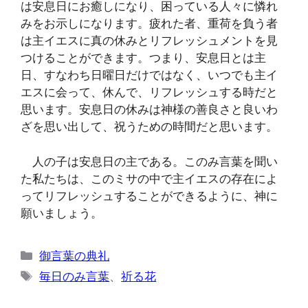
は安息日にお癒しになり、困っている人々に憐れ
みをお示しになります。疲れた者、重荷を負う者
は主イエスに真の休みとリフレッシュメントを見
つけることができます。つまり、安息日とは主
日、すなわち日曜日だけではなく、いつでも主イ
エスに会って、休んで、リフレッシュする時だと
思います。安息日の休みは神様の善良さと良いわ
ざを思い出して、祝うための時間だと思います。
人の子は安息日の主である。このみ言葉を聞い
た私たちは、このミサの中で主イエスの存在によ
ってリフレッシュすることができるように、神に
願いましょう。
カ
御言葉の典礼
テ
タ
毎日のみ言葉
、
祈る花
ゴ
グ
リ