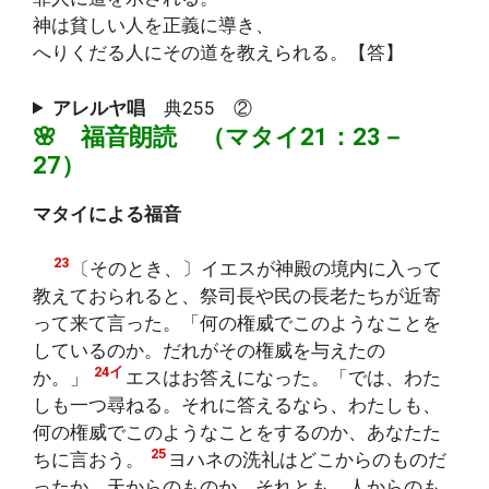
神は貧しい人を正義に導き、
へりくだる人にその道を教えられる。【答】
アレルヤ唱
典255 ②
🌸 福音朗読 （マタイ21：23－
27）
マタイによる福音
23
〔そのとき、〕イエスが神殿の境内に入って
教えておられると、祭司長や民の長老たちが近寄
って来て言った。「何の権威でこのようなことを
しているのか。だれがその権威を与えたの
24イ
か。」
エスはお答えになった。「では、わた
しも一つ尋ねる。それに答えるなら、わたしも、
何の権威でこのようなことをするのか、あなたた
25
ちに言おう。
ヨハネの洗礼はどこからのものだ
ったか。天からのものか、それとも、人からのも