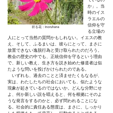
か」。当
時のイス
ラエルの
信仰を守
祈る花：Inoruhana
る立場の
人にとって当然の質問かもしれない。イエスの教
え、そして、ふるまいは、彼らにとって、まさに
放置できない逸脱行為と受け取られたのだろう。
教会の歴史の中でも、正統信仰を守るという理由
で、新しい教え、生き方を説き始めた修道者は似
たような問いを投げかけられたのである。
いずれも、過去のことと済ませたくもなるが、
実は、わたしたちの社会においても、似たような
現象が起きているのではないか。どんな分野にせ
よ、何か新しい説を唱えると、何を根拠にそのよ
うな発言をするのかと、必ず問われることにな
る。社会的に責任ある態度は、まさに、しっかり