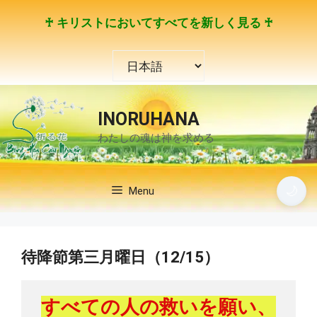
コ
♰ キリストにおいてすべてを新しく見る ♰
ン
テ
言
ン
語
ツ
を
へ
選
ス
INORUHANA
択
キ
わたしの魂は神を求める
ッ
プ
🌙
Menu
待降節第三月曜日（12/15）
すべての人の救いを願い、