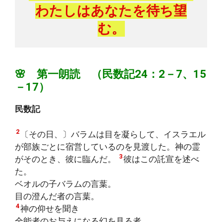
わたしはあなたを待ち望
む。
🌸 第一朗読 （民数記24：2－7、15
－17）
民数記
2
〔その日、〕バラムは目を凝らして、イスラエル
が部族ごとに宿営しているのを見渡した。神の霊
3
がそのとき、彼に臨んだ。
彼はこの託宣を述べ
た。
ベオルの子バラムの言葉。
目の澄んだ者の言葉。
4
神の仰せを聞き
全能者のお与えになる幻を見る者