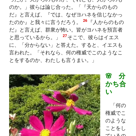
のか。」彼らは論じ合った。「『天からのもの
だ』と言えば、『では、なぜヨハネを信じなかっ
26
たのか』と我々に言うだろう。
『人からのもの
だ』と言えば、群衆が怖い。皆がヨハネを預言者
27
と思っているから。」
そこで、彼らはイエス
に、「分からない」と答えた。すると、イエスも
言われた。「それなら、何の権威でこのようなこ
とをするのか、わたしも言うまい。」
🌸 分
かち合
い
「何の
権威でこ
のような
ことをし
ているの