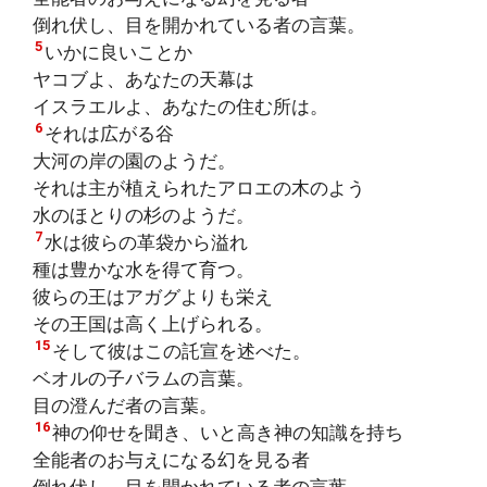
倒れ伏し、目を開かれている者の言葉。
5
いかに良いことか
ヤコブよ、あなたの天幕は
イスラエルよ、あなたの住む所は。
6
それは広がる谷
大河の岸の園のようだ。
それは主が植えられたアロエの木のよう
水のほとりの杉のようだ。
7
水は彼らの革袋から溢れ
種は豊かな水を得て育つ。
彼らの王はアガグよりも栄え
その王国は高く上げられる。
15
そして彼はこの託宣を述べた。
ベオルの子バラムの言葉。
目の澄んだ者の言葉。
16
神の仰せを聞き、いと高き神の知識を持ち
全能者のお与えになる幻を見る者
倒れ伏し、目を開かれている者の言葉。