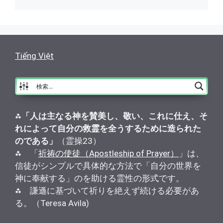
Tiếng Việt
⁂
「人は主なる神を賛美し、敬い、これに仕え、そ
れによって自分の救霊を全うするために造られた
のである」
（霊操23）
⁂ 「
祈祷の使徒（Apostleship of Prayer）
」は、
信徒がシンプルで具体的な方法で「自分の世界を
神に奉献する」のを助ける霊性の形式です。
⁂ 謙遜に基づいて祈りを絶えず続ける必要があ
る。（Teresa Avila)