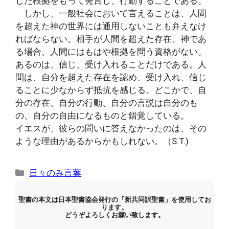
した根拠をもって発言し、行動することである。
しかし、一般社会において言えることは、人間
を超えた神の世界には通用しないことも弁えなけ
ればならない。相手が人間を超えた存在、神であ
る場合、人間にはもはや根拠を問う資格がない。
あるのは、信じ、受け入れることだけである。人
間は、自分を超えた存在を認め、受け入れ、信じ
ることに少なからず抵抗を感じる。どこかで、自
分の存在、自分の行動、自分の言説は自分のも
の、自分の自由になるものと錯覚している。
イエスが、彼らの問いに答えなかったのは、その
ような理由があるからかもしれない。（S.T.)
カ
日々のみ言葉
テ
ゴ
聖書の本文は日本聖書協会発行の「新共同訳聖書」を使用してお
ります。
リ
どうぞよろしくお願い致します。
ー