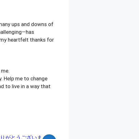
 many ups and downs of
hallenging—has
my heartfelt thanks for
 me.
ey. Help me to change
d to live in a way that
りがとうございま