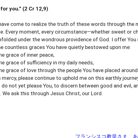
for you.” (2 Cr 12,9)
 have come to realize the truth of these words through the
ife. Every moment, every circumstance—whether sweet or c
nfolded under the wondrous providence of God. I offer You 
he countless graces You have quietly bestowed upon me:
he grace of inner peace,
he grace of sufficiency in my daily needs,
he grace of love through the people You have placed around
n mercy, please continue to uphold me on this earthly journ
 do not yet please You, to discern between good and evil, an
. We ask this through Jesus Christ, our Lord.
フランシスコ教皇さま、あ