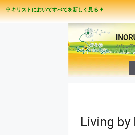
コ
♰ キリストにおいてすべてを新しく見る ♰
ン
テ
ン
ツ
INOR
へ
わたしの
ス
キ
ッ
プ
Living by