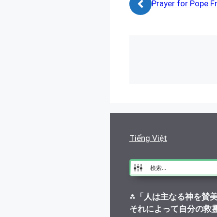
Prayer for Pope F
ー
Tiếng Việt
⁂
「人は主なる神を賛
それによって自分の救