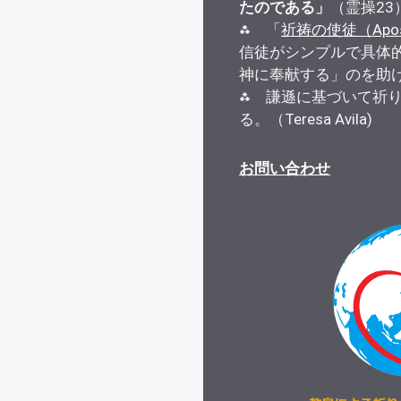
たのである」
（霊操23
⁂ 「
祈祷の使徒（Apostle
信徒がシンプルで具体
神に奉献する」のを助
⁂ 謙遜に基づいて祈
る。（Teresa Avila)
お問い合わせ