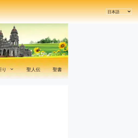
言
語
を
選
択
祈り
聖人伝
聖書