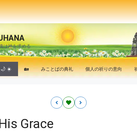
UHANA
魂は神を求める
🌙
☀️
🏡
みことばの典礼
個人の祈りの意向
 His Grace