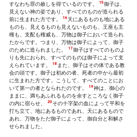
15
すなわち罪の赦しを得ているのです。
御子は、
見えない神の姿であり、すべてのものが造られる
16
前に生まれた方です。
天にあるものも地にある
ものも、見えるものも見えないものも、王座も主
権も、支配も権威も、万物は御子において造られ
たからです。つまり、万物は御子によって、御子
17
のために造られました。
御子はすべてのものよ
りも先におられ、すべてのものは御子によって支
18
えられています。
また、御子はその体である教
会の頭です。御子は初めの者、死者の中から最初
に生まれた方です。こうして、すべてのことにお
19
いて第一の者となられたのです。
神は、御心の
ままに、満ちあふれるものを余すところなく御子
20
の内に宿らせ、
その十字架の血によって平和を
打ち立て、地にあるものであれ、天にあるもので
あれ、万物をただ御子によって、御自分と和解さ
せられました。