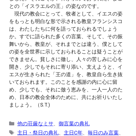
との「イスラエルの王」の姿なのです。
現代の教会にとって、牧者として、イエスの姿
をもっとも明白な形で示される教皇フランシスコ
は、わたしたちに何を語っておられるでしょう
か。すでに語られた多くの言葉、そして、その振
舞いから、教皇が、それまでとは違う、僕として
の姿を全世界に示しておられることは疑うことが
できません。貧しさに徹し、人々の苦しみに心を
開き、少しでもそれに寄り添い、支えようと、イ
エスが生きられた「王の道」を、教皇自ら生き抜
いておられます。このことを感謝の内に心に留
め、少しでも、それに倣う恵みを、一人一人のた
め、日本の教会全体のために、共にお祈りいたし
ましょう。（S.T.)
カ
他の荘厳なミサ
、
御言葉の典礼
テ
タ
主日・祭日の典礼
、
主日C年
、
毎日のみ言葉
、