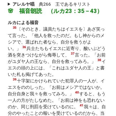
アレルヤ唱
典266 王であるキリスト
🌸 福音朗読 （ルカ23：35－43）
ルカによる福音
35
〔そのとき、議員たちはイエスを〕あざ笑っ
て言った。「他人を救ったのだ。もし神からのメ
シアで、選ばれた者なら、自分を救うがよ
36
い。」
兵士たちもイエスに近寄り、酸いぶどう
37
酒を突きつけながら侮辱して、
言った。「お前
38
がユダヤ人の王なら、自分を救ってみろ。」
イ
エスの頭の上には、「これはユダヤ人の王」と書
いた札も掲げてあった。
39
十字架にかけられていた犯罪人の一人が、イ
エスをののしった。「お前はメシアではないか。
40
自分自身と我々を救ってみろ。」
すると、もう
一人の方がたしなめた。「お前は神をも恐れない
41
のか、同じ刑罰を受けているのに。
我々は、自
分のやったことの報いを受けているのだから、当