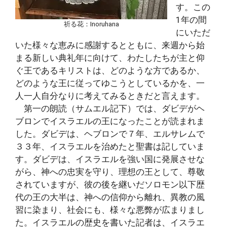
す。この
1年の間
祈る花：Inoruhana
にいただ
いた様々な恵みに感謝するとともに、来週から始
まる新しい典礼年に向けて、わたしたちが主と仰
ぐ王であるキリストは、どのような方であるか、
どのような王に従ってゆこうとしているかを、一
人一人自分なりに考えてみるときだと言えます。
第一の朗読（サムエル記下）では、ダビデがヘ
ブロンでイスラエルの王になったことが読まれま
した。ダビデは、ヘブロンで７年、エルサレムで
３３年、イスラエルを治めたと聖書は記していま
す。ダビデは、イスラエルを強い国に発展させな
がら、神への忠実を守り、理想の王として、尊敬
されていますが、彼の後を継いだソロモン以下歴
代の王の大半は、神への信仰から離れ、異教の風
習に染まり、社会にも、様々な悪弊が広まりまし
た。イスラエルの歴史を書いた記者は、イスラエ