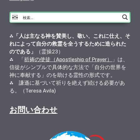
⁂
「人は主なる神を賛美し、敬い、これに仕え、そ
れによって自分の救霊を全うするために造られた
のである」
（霊操23）
⁂ 「
祈祷の使徒（Apostleship of Prayer）
」は、
信徒がシンプルで具体的な方法で「自分の世界を
神に奉献する」のを助ける霊性の形式です。
⁂ 謙遜に基づいて祈りを絶えず続ける必要があ
る。（Teresa Avila)
お問い合わせ