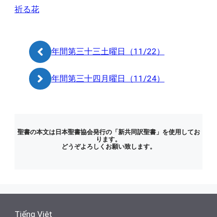
ゴ
グ
祈る花
リ
ー
年間第三十三土曜日（11/22）
年間第三十四月曜日（11/24）
聖書の本文は日本聖書協会発行の「新共同訳聖書」を使用してお
ります。
どうぞよろしくお願い致します。
Tiếng Việt