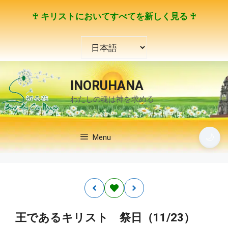
コ
♰ キリストにおいてすべてを新しく見る ♰
ン
テ
言
ン
語
ツ
を
へ
選
ス
INORUHANA
択
キ
わたしの魂は神を求める
ッ
プ
🌙
Menu
王であるキリスト 祭日（11/23）