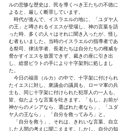
ルの悲惨な歴史は、民を導くべき王たちの不徳に
よると、厳しく断罪しています。
時代が進んで、イスラエルの地に、「ユダヤ人
の王」と噂されるイエスが登場し、神の言葉を語
った時、多くの人々はそれに聞き入ったが、怪し
む者もいました。当時のイスラエルの指導者であ
る祭司、律法学者、長老たちは自分たちの権威を
脅かすイエスを放置できず、裁きの座に引き出
し、総督ピラトの手により十字架刑に処しまし
た。
今日の福音（ルカ）の中で、十字架に付けられ
たイエスに対し、衆議会の議員も、ローマ軍の兵
士も、同じ十字架に付けられた犯罪人の一人も、
皆、似たような言葉を吐きます。「もし、お前が
神からのメシアなら、選ばれた者なら」、「ユダ
ヤ人の王なら」、「自分を救ってみろ」と。
「自分を救う」、それは、きれいな言葉、自立
した人間の考えに聞こえます。しかし、自分の知