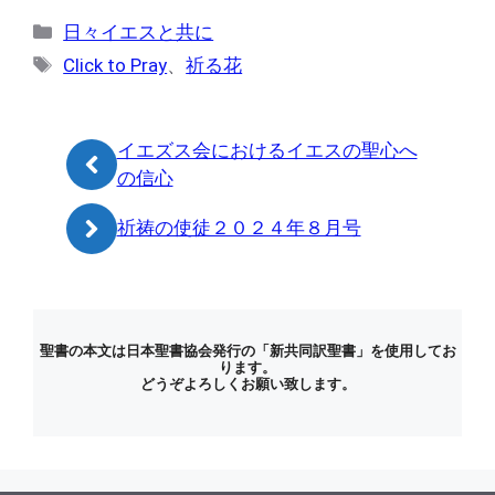
カ
日々イエスと共に
テ
タ
Click to Pray
、
祈る花
ゴ
グ
リ
ー
イエズス会におけるイエスの聖心へ
の信心
祈祷の使徒２０２４年８月号
聖書の本文は日本聖書協会発行の「新共同訳聖書」を使用してお
ります。
どうぞよろしくお願い致します。