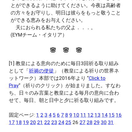
とができるように助けてください。今夜は高齢者
の方々をお守りし、明日は彼らをもっと敬うこと
ができる恵みをお与えください。
天におられる私たちの父よ．．．。
(EYMチーム・イタリア）
🌸 🌸 🌸
[1]
教皇による意向のために毎日3回祈る取り組み
として「
祈祷の使徒
」（教皇による祈りの世界ネ
ットワーク）本部では2016年より “
Click to
Pray
“（祈りのクリック）が始まりました。すなわ
ち、日々のみ言葉と教皇による毎月の意向に合わ
せて、毎日、朝と日中と夕に祈る取り組みです。
固定ページ:
1
2
3
4
5
6
7
8
9
10
11
12
13
14
15
16
17
18
19
20
21
22
23
24
25
26
27
28
29
30
31