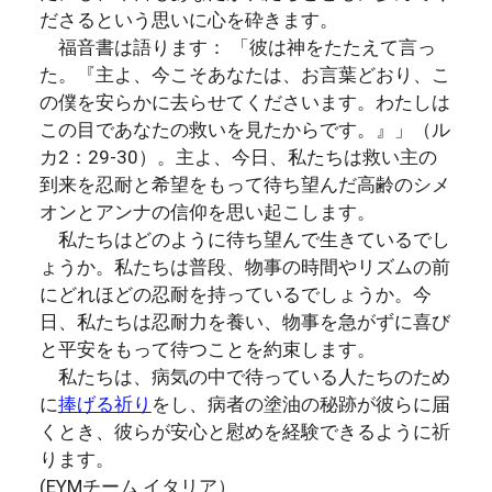
ださるという思いに心を砕きます。
福音書は語ります： 「彼は神をたたえて言っ
た。『主よ、今こそあなたは、お言葉どおり、こ
の僕を安らかに去らせてくださいます。わたしは
この目であなたの救いを見たからです。』」（ル
カ2：29-30）。主よ、今日、私たちは救い主の
到来を忍耐と希望をもって待ち望んだ高齢のシメ
オンとアンナの信仰を思い起こします。
私たちはどのように待ち望んで生きているでし
ょうか。私たちは普段、物事の時間やリズムの前
にどれほどの忍耐を持っているでしょうか。今
日、私たちは忍耐力を養い、物事を急がずに喜び
と平安をもって待つことを約束します。
私たちは、病気の中で待っている人たちのため
に
捧げる祈り
をし、病者の塗油の秘跡が彼らに届
くとき、彼らが安心と慰めを経験できるように祈
ります。
(EYMチーム イタリア）