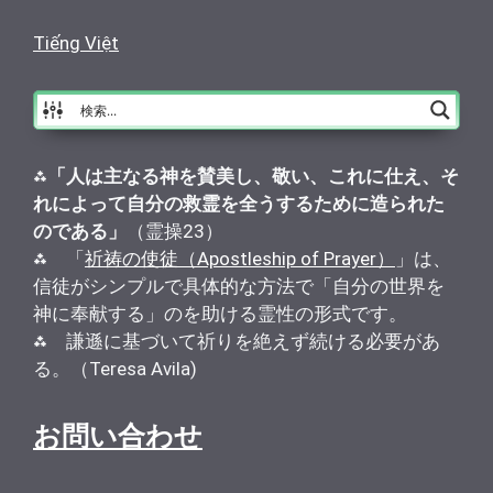
Tiếng Việt
⁂
「人は主なる神を賛美し、敬い、これに仕え、そ
れによって自分の救霊を全うするために造られた
のである」
（霊操23）
⁂ 「
祈祷の使徒（Apostleship of Prayer）
」は、
信徒がシンプルで具体的な方法で「自分の世界を
神に奉献する」のを助ける霊性の形式です。
⁂ 謙遜に基づいて祈りを絶えず続ける必要があ
る。（Teresa Avila)
お問い合わせ