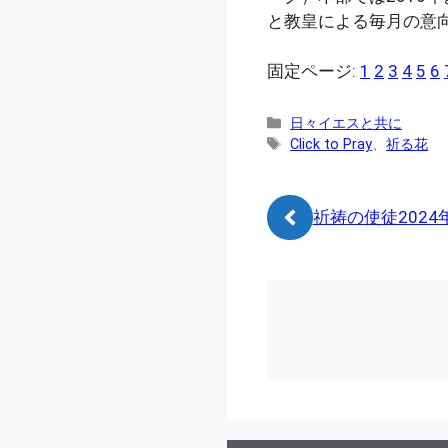
と教皇による毎月の意
固定ページ:
1
2
3
4
5
6
カ
日々イエスと共に
テ
タ
Click to Pray
、
祈る花
ゴ
グ
リ
ー
祈祷の使徒2024