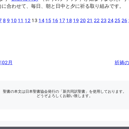
向に合わせて、毎日、朝と日中と夕に祈る取り組みです。
7
8
9
10
11
12
13
14
15
16
17
18
19
20
21
22
23
24
25
26
年02月
祈祷の
聖書の本文は日本聖書協会発行の「新共同訳聖書」を使用しております。
どうぞよろしくお願い致します。