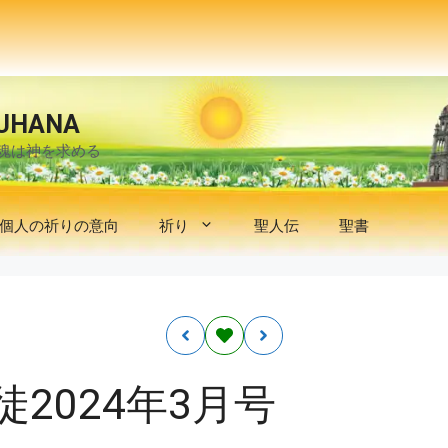
UHANA
魂は神を求める
個人の祈りの意向
祈り
聖人伝
聖書
2024年3月号