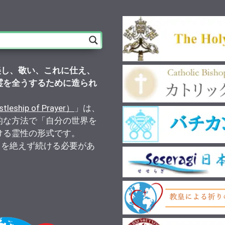
美し、敬い、これに仕え、
霊を全うするために造られ
）
ship of Prayer）
」は、
的な方法で「自分の世界を
ける霊性の形式です。
りを絶えず続ける必要があ