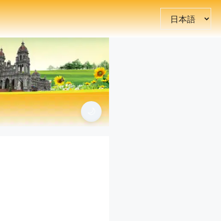
言
語
を
選
択
🌙