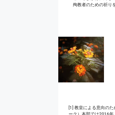
殉教者のための祈り
[1]
教皇による意向のた
ーク）本部では2016年よ