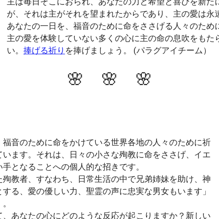
主は毎日そこにおられ、あなたの力と希望と喜びを新た
が、それは主がそれを望まれたからであり、主の愛は永
あなたの一日を、福音のために命をささげる人々のため
主の愛を体験していない多くの心に主の命の息吹をもた
い。
捧げる祈り
を捧げましょう。 (パラグアイチーム）
🌸 🌸 🌸
、福音のために命をかけている世界各地の人々のために祈
ています。それは、日々の小さな殉教に命をささげ、イエ
い手となることへの個人的な招きです。
た殉教者、すなわち、日常生活の中で兄弟姉妹を助け、神
とする、愛の優しい力、聖霊の声に忠実な男女もいます」
）。
て、あなたの心にどのような反応が起こりますか？新しい