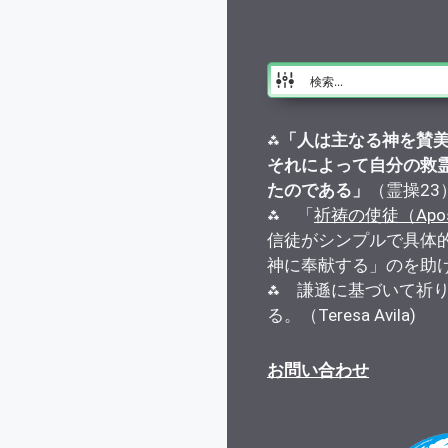
⁂
「人は主なる神を賛
それによって自分の救
たのである」
（霊操23
⁂ 「
祈祷の使徒（Apostle
信徒がシンプルで具体
神に奉献する」のを助
⁂ 謙遜に基づいて祈
る。（Teresa Avila)
お問い合わせ