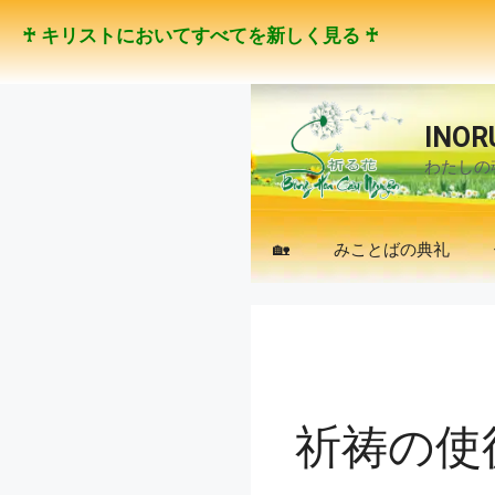
コ
♰ キリストにおいてすべてを新しく見る ♰
ン
テ
ン
ツ
INOR
へ
わたしの
ス
キ
ッ
🏡
みことばの典礼
プ
祈祷の使徒