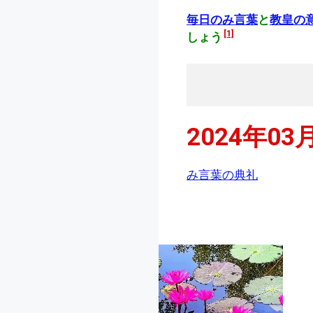
毎日のみ言葉
と
教皇の
[1]
しょう
2024年03
み言葉の典礼