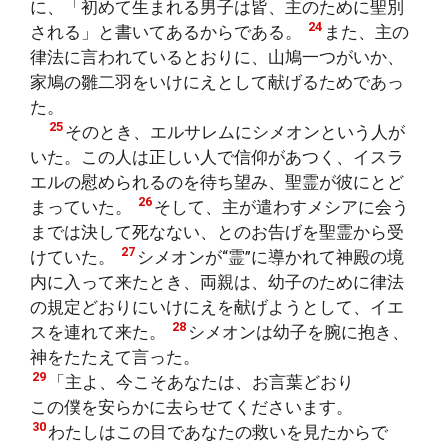
に、「初めて生まれる男子は皆、主のために聖別
24
される」と書いてあるからである。
また、主の
律法に言われているとおりに、山鳩一つがいか、
家鳩の雛二羽をいけにえとして献げるためであっ
た。
25
そのとき、エルサレムにシメオンという人が
いた。この人は正しい人で信仰があつく、イスラ
エルの慰められるのを待ち望み、聖霊が彼にとど
26
まっていた。
そして、主が遣わすメシアに会う
までは決して死なない、とのお告げを聖霊から受
27
けていた。
シメオンが“霊”に導かれて神殿の境
内に入って来たとき、両親は、幼子のために律法
の規定どおりにいけにえを献げようとして、イエ
28
スを連れて来た。
シメオンは幼子を腕に抱き、
神をたたえて言った。
29
「主よ、今こそあなたは、お言葉どおり
この僕を安らかに去らせてくださいます。
30
わたしはこの目であなたの救いを見たからで