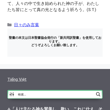
て、人々の中で生き始められた神の子が、わたし
たち皆にとって真の光となるよう祈ろう。(S.T.)
カ
日々のみ言葉
テ
ゴ
聖書の本文は日本聖書協会発行の「新共同訳聖書」を使用してお
ります。
リ
どうぞよろしくお願い致します。
ー
Tiếng Việt
⁂
「人は主なる神を賛美し、敬い、これに仕え、そ