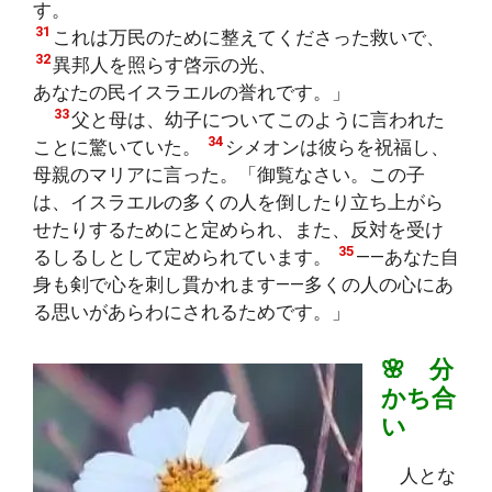
す。
31
これは万民のために整えてくださった救いで、
32
異邦人を照らす啓示の光、
あなたの民イスラエルの誉れです。」
33
父と母は、幼子についてこのように言われた
34
ことに驚いていた。
シメオンは彼らを祝福し、
母親のマリアに言った。「御覧なさい。この子
は、イスラエルの多くの人を倒したり立ち上がら
せたりするためにと定められ、また、反対を受け
35
るしるしとして定められています。
――あなた自
身も剣で心を刺し貫かれます――多くの人の心にあ
る思いがあらわにされるためです。」
🌸 分
かち合
い
人とな