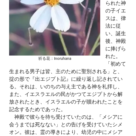
られた神
の子イエ
スは、律
法に従
い、誕生
後、神殿
に捧げら
れた。
祈る花：Inoruhana
「初めて
生まれる男子は皆、主のために聖別される」と、
掟の形で『出エジプト記』に繰り返し記されてい
る。それは、いのちの与え主である神を礼拝し、
また、イエスラエルの民がかつてエジプトから解
放されたとき、イスラエルの子が贖われたことを
記念するためであった。
神殿で彼らを待ち受けていたのは、「メシアに
会うまでは死なない」との告げを受けていたシメ
オン。彼は、霊の導きにより、幼児の中にメシア