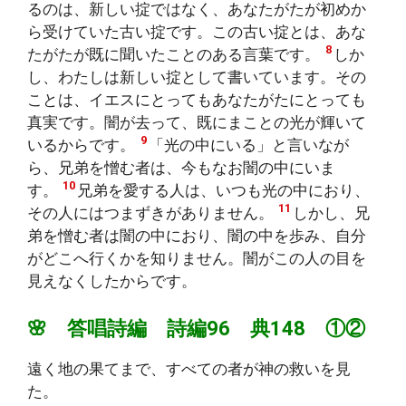
るのは、新しい掟ではなく、あなたがたが初めか
ら受けていた古い掟です。この古い掟とは、あな
8
たがたが既に聞いたことのある言葉です。
しか
し、わたしは新しい掟として書いています。その
ことは、イエスにとってもあなたがたにとっても
真実です。闇が去って、既にまことの光が輝いて
9
いるからです。
「光の中にいる」と言いなが
ら、兄弟を憎む者は、今もなお闇の中にいま
10
す。
兄弟を愛する人は、いつも光の中におり、
11
その人にはつまずきがありません。
しかし、兄
弟を憎む者は闇の中におり、闇の中を歩み、自分
がどこへ行くかを知りません。闇がこの人の目を
見えなくしたからです。
🌸 答唱詩編 詩編96 典148 ①②
遠く地の果てまで、すべての者が神の救いを見
た。