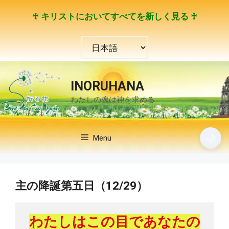
コ
♰ キリストにおいてすべてを新しく見る ♰
ン
テ
言
ン
語
ツ
を
へ
選
ス
INORUHANA
択
キ
わたしの魂は神を求める
ッ
プ
🌙
Menu
主の降誕第五日（12/29）
わたしはこの目であなたの