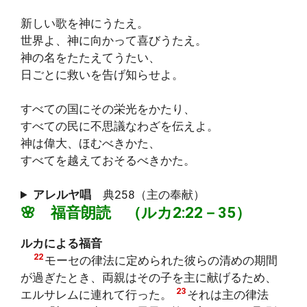
新しい歌を神にうたえ。
世界よ、神に向かって喜びうたえ。
神の名をたたえてうたい、
日ごとに救いを告げ知らせよ。
すべての国にその栄光をかたり、
すべての民に不思議なわざを伝えよ。
神は偉大、ほむべきかた、
すべてを越えておそるべきかた。
アレルヤ唱
典258（主の奉献）
🌸 福音朗読 （ルカ2:22－35）
ルカによる福音
22
モーセの律法に定められた彼らの清めの期間
が過ぎたとき、両親はその子を主に献げるため、
23
エルサレムに連れて行った。
それは主の律法