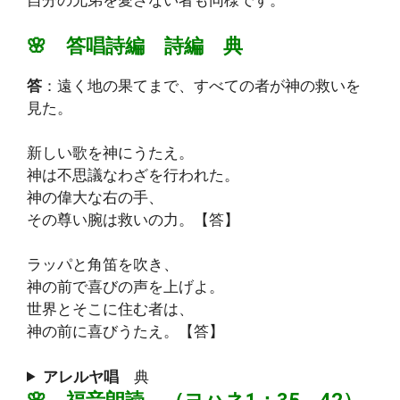
🌸 答唱詩編 詩編 典
答
：遠く地の果てまで、すべての者が神の救いを
見た。
新しい歌を神にうたえ。
神は不思議なわざを行われた。
神の偉大な右の手、
その尊い腕は救いの力。【答】
ラッパと角笛を吹き、
神の前で喜びの声を上げよ。
世界とそこに住む者は、
神の前に喜びうたえ。【答】
アレルヤ唱
典
🌸 福音朗読 （ヨハネ1：35－42）