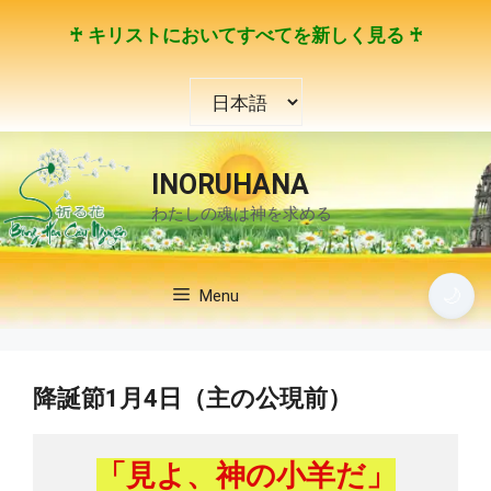
コ
♰ キリストにおいてすべてを新しく見る ♰
ン
テ
言
ン
語
ツ
を
へ
選
ス
INORUHANA
択
キ
わたしの魂は神を求める
ッ
プ
🌙
Menu
降誕節1月4日（主の公現前）
「見よ、神の小羊だ」