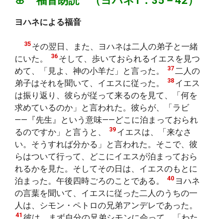
ヨハネによる福音
35
その翌日、また、ヨハネは二人の弟子と一緒
36
にいた。
そして、歩いておられるイエスを見つ
37
めて、「見よ、神の小羊だ」と言った。
二人の
38
弟子はそれを聞いて、イエスに従った。
イエス
は振り返り、彼らが従って来るのを見て、「何を
求めているのか」と言われた。彼らが、「ラビ
――『先生』という意味――どこに泊まっておられ
39
るのですか」と言うと、
イエスは、「来なさ
い。そうすれば分かる」と言われた。そこで、彼
らはついて行って、どこにイエスが泊まっておら
れるかを見た。そしてその日は、イエスのもとに
40
泊まった。午後四時ごろのことである。
ヨハネ
の言葉を聞いて、イエスに従った二人のうちの一
人は、シモン・ペトロの兄弟アンデレであった。
41
彼は、まず自分の兄弟シモンに会って、「わた