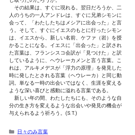
その結果は、すぐに現れる。翌日だろうか、二
人のうちの一人アンドレは、すぐに兄弟シモンに
会って、「わたしたちはメシアに出会った」と言
う。そして、すぐにイエスのもとに行ったシモン
は、イエスから、新しい名前、ケファ（岩）を授
かることになる。イエスに「出会った」と訳され
た言葉は、フランシスコ会訳が「見つけた」と訳
しているように、ヘウレーカメンと言う言葉。こ
れは、アルキメデスが「浮力の原理」を発見した
時に発したとされる言葉（ヘウレーカ）と同じ動
詞。単なる一時の出会いではなく、生涯を変える
ような深い喜びと感動に溢れる言葉である。
新しい年の間、わたしたちにも、そのような自
分の生き方を変えるような出会いや発見の機会が
与えられるよう祈ろう。(S.T.)
カ
日々のみ言葉