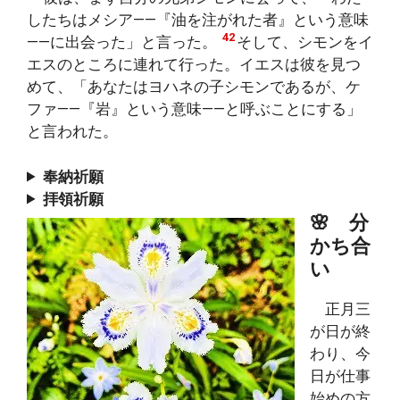
したちはメシア――『油を注がれた者』という意味
42
――に出会った」と言った。
そして、シモンをイ
エスのところに連れて行った。イエスは彼を見つ
めて、「あなたはヨハネの子シモンであるが、ケ
ファ――『岩』という意味――と呼ぶことにする」
と言われた。
奉納祈願
拝領祈願
🌸 分
かち合
い
正月三
が日が終
わり、今
日が仕事
始めの方