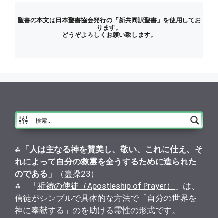
テ
ゴ
聖書の本文は日本聖書協会発行の「新共同訳聖書」を使用してお
ります。
リ
どうぞよろしくお願い致します。
ー
⁂
「人は主なる神を賛美し、敬い、これに仕え、そ
れによって自分の救霊を全うするために造られた
のである」
（霊操23）
⁂ 「
祈祷の使徒（Apostleship of Prayer）
」は、
信徒がシンプルで具体的な方法で「自分の世界を
神に奉献する」のを助ける霊性の形式です。