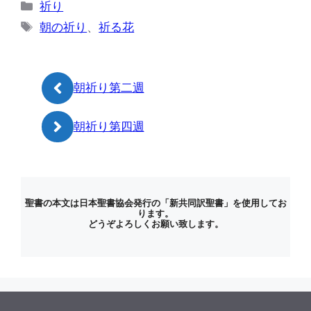
カ
祈り
テ
タ
朝の祈り
、
祈る花
ゴ
グ
リ
ー
朝祈り第二週
朝祈り第四週
聖書の本文は日本聖書協会発行の「新共同訳聖書」を使用してお
ります。
どうぞよろしくお願い致します。