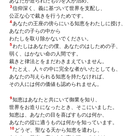
あなたが造られたものを人が治め、
3
信仰深く、義に基づいて世界を支配し、
公正な心で裁きを行うためです。
4
あなたの王座の傍らにいる知恵をわたしに授け、
あなたの子らの中から
わたしを取り除かないでください。
5
わたしはあなたの僕、あなたのはしための子、
弱く、はかない命の人間です。
裁きと律法とをまだわきまえていません。
6
たとえ、人々の中に完全な者がいたとしても、
あなたの与えられる知恵を持たなければ、
その人には何の価値も認められません。
9
知恵はあなたと共にいて御業を知り、
世界をお造りになったとき、そこにいました。
知恵は、あなたの目を喜ばすものは何か、
あなたの掟に適うものは何かを知っています。
10
どうぞ、聖なる天から知恵を遣わし、