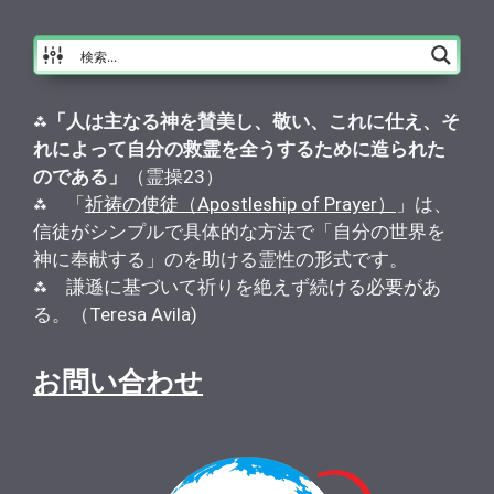
⁂
「人は主なる神を賛美し、敬い、これに仕え、そ
れによって自分の救霊を全うするために造られた
のである」
（霊操23）
⁂ 「
祈祷の使徒（Apostleship of Prayer）
」は、
信徒がシンプルで具体的な方法で「自分の世界を
神に奉献する」のを助ける霊性の形式です。
⁂ 謙遜に基づいて祈りを絶えず続ける必要があ
る。（Teresa Avila)
お問い合わせ