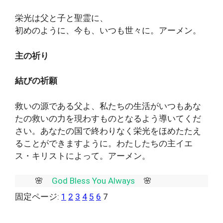
栄光は父と子と聖霊に、
初めのように、今も、いつも世々に。アーメン。
主の祈り
結びの祈願
救いの源である父よ、私たちの生活がいつもあな
たの救いの力を現わすものとなるよう導いてくだ
さい。あなたの国で終わりなく栄光をほめたたえ
ることができますように。わたしたちの主イエ
ス・キリストによって。アーメン。
🌸
God Bless You Always
🌸
固定ページ:
1
2
3
4
5
6
7