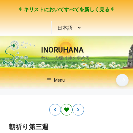
コ
♰ キリストにおいてすべてを新しく見る ♰
ン
テ
言
ン
語
ツ
を
へ
選
ス
INORUHANA
択
キ
わたしの魂は神を求める
ッ
プ
🌙
Menu
朝祈り第三週