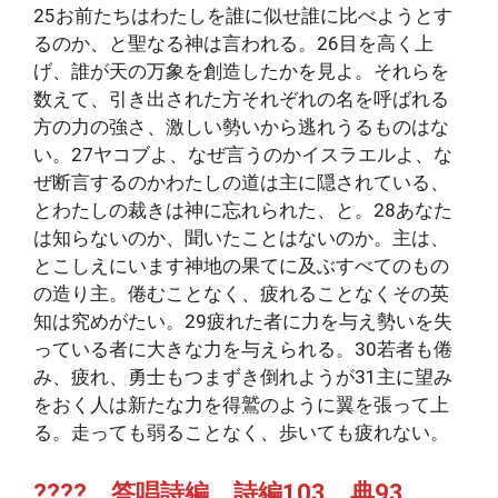
25お前たちはわたしを誰に似せ誰に比べようとす
るのか、と聖なる神は言われる。26目を高く上
げ、誰が天の万象を創造したかを見よ。それらを
数えて、引き出された方それぞれの名を呼ばれる
方の力の強さ、激しい勢いから逃れうるものはな
い。27ヤコブよ、なぜ言うのかイスラエルよ、な
ぜ断言するのかわたしの道は主に隠されている、
とわたしの裁きは神に忘れられた、と。28あなた
は知らないのか、聞いたことはないのか。主は、
とこしえにいます神地の果てに及ぶすべてのもの
の造り主。倦むことなく、疲れることなくその英
知は究めがたい。29疲れた者に力を与え勢いを失
っている者に大きな力を与えられる。30若者も倦
み、疲れ、勇士もつまずき倒れようが31主に望み
をおく人は新たな力を得鷲のように翼を張って上
る。走っても弱ることなく、歩いても疲れない。
???? 答唱詩編 詩編103 典93