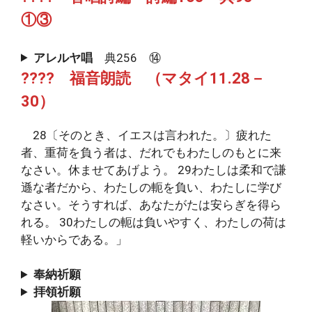
①③
アレルヤ唱
典256 ⑭
???? 福音朗読 （マタイ11.28－
30）
28〔そのとき、イエスは言われた。〕疲れた
者、重荷を負う者は、だれでもわたしのもとに来
なさい。休ませてあげよう。 29わたしは柔和で謙
遜な者だから、わたしの軛を負い、わたしに学び
なさい。そうすれば、あなたがたは安らぎを得ら
れる。 30わたしの軛は負いやすく、わたしの荷は
軽いからである。」
奉納祈願
拝領祈願