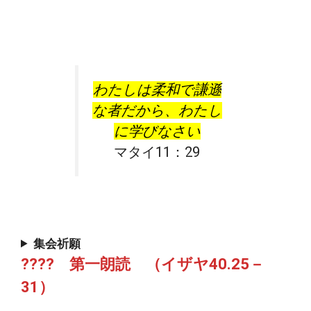
わたしは柔和で謙遜
な者だから、わたし
に学びなさい
マタイ11：29
集会祈願
???? 第一朗読 （イザヤ40.25－
31）