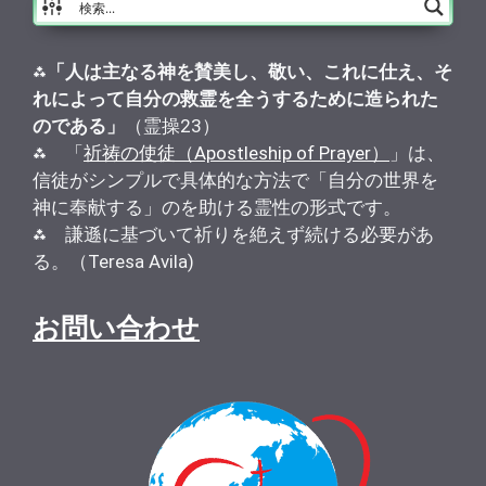
⁂
「人は主なる神を賛美し、敬い、これに仕え、そ
れによって自分の救霊を全うするために造られた
のである」
（霊操23）
⁂ 「
祈祷の使徒（Apostleship of Prayer）
」は、
信徒がシンプルで具体的な方法で「自分の世界を
神に奉献する」のを助ける霊性の形式です。
⁂ 謙遜に基づいて祈りを絶えず続ける必要があ
る。（Teresa Avila)
お問い合わせ