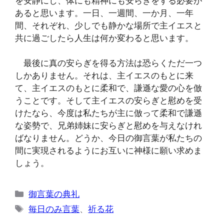
を安静にし、体にも精神にも安らぎをする必要が
あると思います。一日、一週間、一か月、一年
間、それぞれ、少しでも静かな場所で主イエスと
共に過ごしたら人生は何か変わると思います。
最後に真の安らぎを得る方法は恐らくただ一つ
しかありません。それは、主イエスのもとに来
て、主イエスのもとに柔和で、謙遜な愛の心を倣
うことです。そして主イエスの安らぎと慰めを受
けたなら、今度は私たちが主に倣って柔和で謙遜
な姿勢で、兄弟姉妹に安らぎと慰めを与えなけれ
ばなりません。どうか、今日の御言葉が私たちの
間に実現されるようにお互いに神様に願い求めま
しょう。
カ
御言葉の典礼
テ
タ
毎日のみ言葉
、
祈る花
ゴ
グ