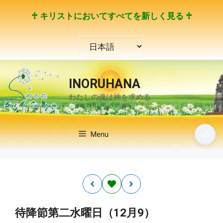
コ
♰ キリストにおいてすべてを新しく見る ♰
ン
テ
言
ン
語
ツ
を
へ
選
ス
INORUHANA
択
キ
わたしの魂は神を求める
ッ
プ
🌙
Menu
待降節第二水曜日（12月9）