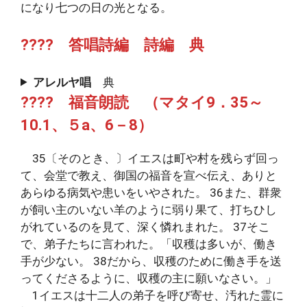
になり七つの日の光となる。
???? 答唱詩編 詩編 典
アレルヤ唱
典
???? 福音朗読 （マタイ9．35～
10.1、５a、6－8）
35〔そのとき、〕イエスは町や村を残らず回っ
て、会堂で教え、御国の福音を宣べ伝え、ありと
あらゆる病気や患いをいやされた。 36また、群衆
が飼い主のいない羊のように弱り果て、打ちひし
がれているのを見て、深く憐れまれた。 37そこ
で、弟子たちに言われた。「収穫は多いが、働き
手が少ない。 38だから、収穫のために働き手を送
ってくださるように、収穫の主に願いなさい。」
1イエスは十二人の弟子を呼び寄せ、汚れた霊に