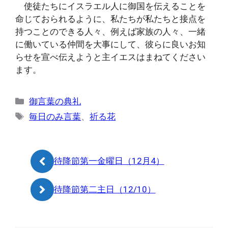
使徒たちにイスラエル人に御国を伝えることを
命じておられるように、私たちが私たちと接点を
持つことのできる人々、例えば家族の人々、一緒
に働いている仲間を大事にして、彼らに良いお知
らせを宣べ伝えようと主イエスはまねてください
ます。
カ
御言葉の典礼
テ
タ
毎日のみ言葉
、
祈る花
ゴ
グ
リ
ー
待降節第一金曜日（12月4）
待降節第二主日（12/10）