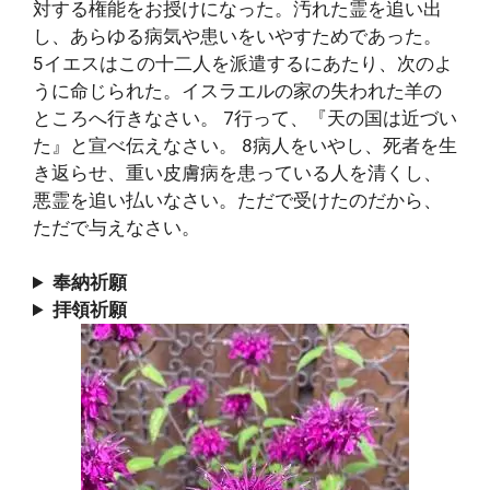
対する権能をお授けになった。汚れた霊を追い出
し、あらゆる病気や患いをいやすためであった。
5イエスはこの十二人を派遣するにあたり、次のよ
うに命じられた。イスラエルの家の失われた羊の
ところへ行きなさい。 7行って、『天の国は近づい
た』と宣べ伝えなさい。 8病人をいやし、死者を生
き返らせ、重い皮膚病を患っている人を清くし、
悪霊を追い払いなさい。ただで受けたのだから、
ただで与えなさい。
奉納祈願
拝領祈願