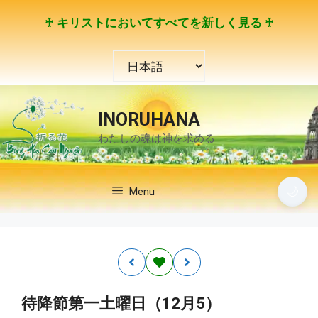
コ
♰ キリストにおいてすべてを新しく見る ♰
ン
テ
言
ン
語
ツ
を
へ
選
ス
INORUHANA
択
キ
わたしの魂は神を求める
ッ
プ
🌙
Menu
待降節第一土曜日（12月5）