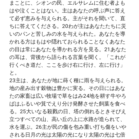
まことに、シオンの民、エルサレムに住む者よも
はや泣くことはない。主はあなたの呼ぶ声に答え
て必ず恵みを与えられる。主がそれを聞いて、直
ちに答えてくださる。20わが主はあなたたちに災
いのパンと苦しみの水を与えられた。あなたを導
かれる方はもはや隠れておられることなくあなた
の目は常にあなたを導かれる方を見る。21あなた
の耳は、背後から語られる言葉を聞く。「これが
行くべき道だ、ここを歩け右に行け、左に行け」
と。
23主は、あなたが地に蒔く種に雨を与えられる。
地の産み出す穀物は豊かに実る。その日にはあな
たの家畜は広い牧場で草をはみ24地を耕す牛やろ
ばはふるいや箕でえり分け発酵させた飼葉を食べ
る。25大いなる殺戮の日、塔の倒れるときそびえ
立つすべての山、高い丘の上に水路が造られて、
水を運ぶ。26主が民の傷を包み重い打ち傷をいや
される日月の光は太陽の光になり太陽の光は七倍