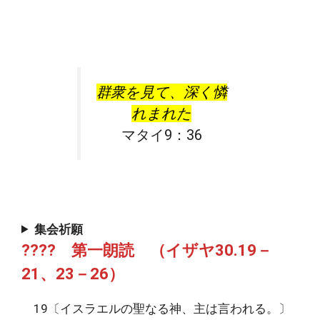
群衆を見て、深く憐
れまれた
マタイ9：36
集会祈願
???? 第一朗読 （イザヤ30.19－
21、23－26）
19〔イスラエルの聖なる神、主は言われる。〕