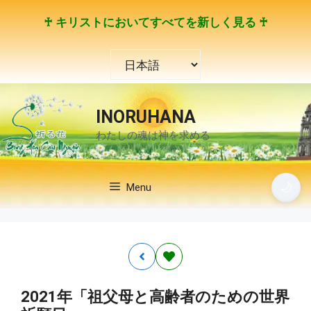
コ
♰ キリストにおいてすべてを新しく見る ♰
ン
テ
言
ン
語
ツ
を
へ
選
ス
INORUHANA
択
キ
わたしの魂は神を求める
ッ
プ
🌙
Menu
2021年「祖父母と高齢者のための世界