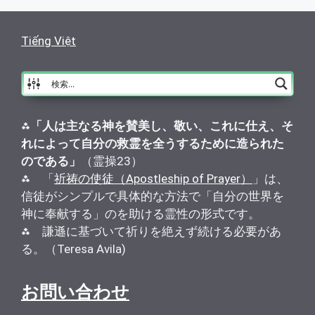
Tiếng Việt
⁂
「人は主なる神を賛美し、敬い、これに仕え、そ
れによって自分の救霊を全うするために造られた
のである」
（霊操23）
⁂ 「
祈祷の使徒（Apostleship of Prayer）
」は、
信徒がシンプルで具体的な方法で「自分の世界を
神に奉献する」のを助ける霊性の形式です。
⁂ 謙遜に基づいて祈りを絶えず続ける必要があ
る。（Teresa Avila)
お問い合わせ