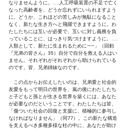
なりませんように。……人工呼吸装置の不足で亡く
なった高齢者を、どうか忘れずにいられますよう
に。どうか、これほどの苦しみが無駄になること
なく、新たな生き方へと飛躍できますように。わ
たしたちには互いが必要で、互いに対し義務を負
っていることに、はっきり気づけますように。……
人類として、新たに生まれるために――」（回勅
『兄弟の皆さん』35）自分で自分を救える人はい
ません。それぞれがそれぞれから助けられている
のです。皆、兄弟姉妹なのです。
この点からお伝えしたいのは、兄弟愛と社会的
友愛をもって明日の世界を、嵐の後にわたしたち
と子どもと孫とが生きる世界を築くには、あなた
が必要なのだということです。わたしたちは皆、
「傷ついた社会の回復と支援に、積極的に参与し
なければなりません」（同77）。この新たな構造
を支えるべき多種多様な柱の中に、あなたが助け