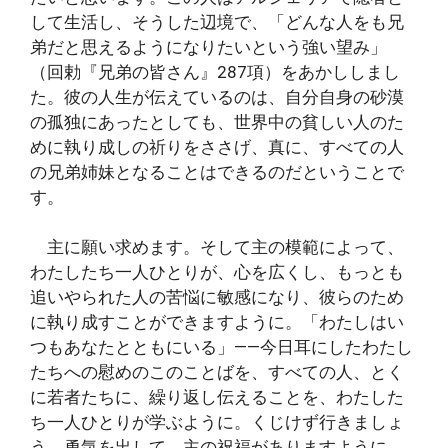
して生活し、そうした辺境で、「どんな人をも兄
弟だと思えるようになりたいという強い望み」
（回勅『兄弟の皆さん』287項）をあかししまし
た。彼の人生が伝えているのは、自分自身の砂漠
の孤独にあったとしても、世界中の貧しい人のた
めに執り成しの祈りをささげ、真に、すべての人
の兄弟姉妹となることはできるのだということで
す。
主に願い求めます。そして主の模範によって、
わたしたち一人ひとりが、心を広くし、もっとも
追いやられた人の苦悩に敏感になり、彼らのため
に執り成すことができますように。「わたしはい
つもあなたとともにいる」――今日耳にしたわたし
たちへの慰めのこのことばを、すべての人、とく
に若者たちに、繰り返し伝えることを、わたした
ち一人ひとりが学ぶように。くじけず行きましょ
う、勇気を出して。主の祝福がありますように。