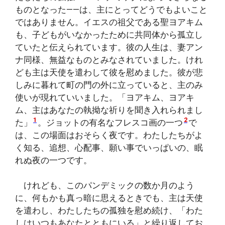
ものとなった――は、主にとってどうでもよいこと
ではありません。イエスの祖父である聖ヨアキム
も、子どもがいなかったために共同体から孤立し
ていたと伝えられています。彼の人生は、妻アン
ナ同様、無益なものとみなされていました。けれ
ども主は天使を遣わして彼を慰めました。彼が悲
しみに暮れて町の門の外に立っていると、主のみ
使いが現れていいました。「ヨアキム、ヨアキ
ム、主はあなたの執拗な祈りを聞き入れられまし
1
2
た」
。ジョットの有名なフレスコ画の一つ
で
は、この場面はおそらく夜です。わたしたちがよ
く知る、追想、心配事、願い事でいっぱいの、眠
れぬ夜の一つです。
けれども、このパンデミックの数か月のよう
に、何もかも真っ暗に思えるときでも、主は天使
を遣わし、わたしたちの孤独を慰め続け、「わた
しはいつもあなたとともにいる」と繰り返してお