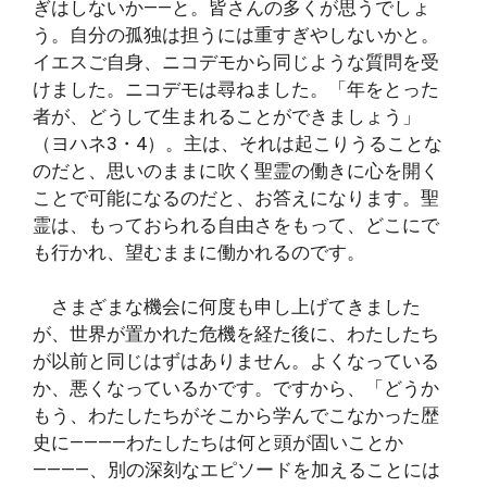
ぎはしないか――と。皆さんの多くが思うでしょ
う。自分の孤独は担うには重すぎやしないかと。
イエスご自身、ニコデモから同じような質問を受
けました。ニコデモは尋ねました。「年をとった
者が、どうして生まれることができましょう」
（ヨハネ3・4）。主は、それは起こりうることな
のだと、思いのままに吹く聖霊の働きに心を開く
ことで可能になるのだと、お答えになります。聖
霊は、もっておられる自由さをもって、どこにで
も行かれ、望むままに働かれるのです。
さまざまな機会に何度も申し上げてきました
が、世界が置かれた危機を経た後に、わたしたち
が以前と同じはずはありません。よくなっている
か、悪くなっているかです。ですから、「どうか
もう、わたしたちがそこから学んでこなかった歴
史に————わたしたちは何と頭が固いことか
————、別の深刻なエピソードを加えることには