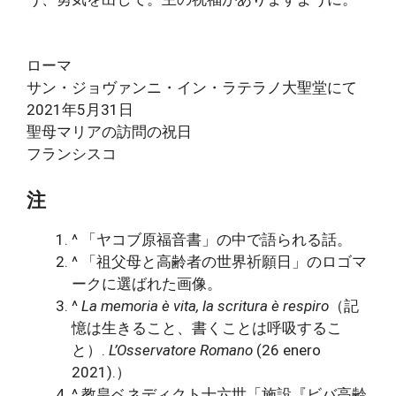
ローマ
サン・ジョヴァンニ・イン・ラテラノ大聖堂にて
2021年5月31日
聖母マリアの訪問の祝日
フランシスコ
注
^ 「ヤコブ原福音書」の中で語られる話。
^ 「祖父母と高齢者の世界祈願日」のロゴマ
ークに選ばれた画像。
^
La memoria è vita, la scritura è respiro
（記
憶は生きること、書くことは呼吸するこ
と）.
L’Osservatore Romano
(26 enero
2021).）
^ 教皇ベネディクト十六世「施設『ビバ高齢