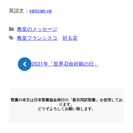
英語文：
vatican.va
カ
教皇のメッセージ
テ
タ
教皇フランシスコ
、
祈る花
ゴ
グ
リ
ー
2021年「世界召命祈願の日」
聖書の本文は日本聖書協会発行の「新共同訳聖書」を使用してお
ります。
どうぞよろしくお願い致します。