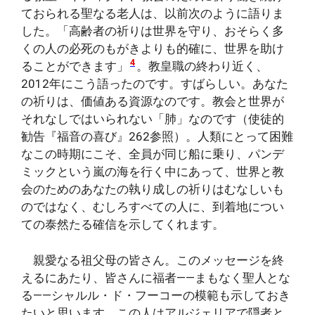
ておられる聖なる老人は、以前次のように語りま
した。「高齢者の祈りは世界を守り、おそらく多
くの人の必死のもがきよりも的確に、世界を助け
4
ることができます」
。教皇職の終わり近く、
2012年にこう語ったのです。すばらしい。あなた
の祈りは、価値ある資源なのです。教会と世界が
それなしではいられない「肺」なのです（使徒的
勧告『福音の喜び』262参照）。人類にとって困難
なこの時期にこそ、全員が同じ船に乗り、パンデ
ミックという嵐の海を行く中にあって、世界と教
会のためのあなたの執り成しの祈りはむなしいも
のではなく、むしろすべての人に、到着地につい
ての泰然たる確信を示してくれます。
親愛なる祖父母の皆さん。このメッセージを終
えるにあたり、皆さんに福者――まもなく聖人とな
る――シャルル・ド・フーコーの模範も示しておき
たいと思います。この人はアルジェリアで隠者と