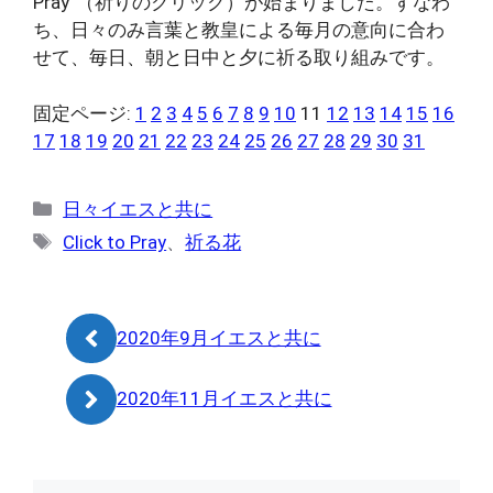
Pray”（祈りのクリック）が始まりました。すなわ
ち、日々のみ言葉と教皇による毎月の意向に合わ
せて、毎日、朝と日中と夕に祈る取り組みです。
固定ページ:
1
2
3
4
5
6
7
8
9
10
11
12
13
14
15
16
17
18
19
20
21
22
23
24
25
26
27
28
29
30
31
カ
日々イエスと共に
テ
タ
Click to Pray
、
祈る花
ゴ
グ
リ
ー
2020年9月イエスと共に
2020年11月イエスと共に