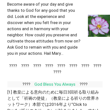
Become aware of your day and give
thanks to God for any good that you
did. Look at the experience and
discover when you felt free in your
actions and in harmony with your
neighbor. How could you preserve and
cultivate those attitudes from now on?
Ask God to remain with you and guide
you in your actions. Hail Mary…
???? ???? ???? ???? ???? ???? ???? ????
????
????
God Bless You Always
????
[1]
教皇による意向のために毎日3回祈る取り組み
として「祈祷の使徒」（教皇による祈りの世界ネ
ットワーク）本部では2016年より”Click to