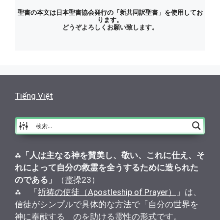
聖書の本文は日本聖書協会発行の「新共同訳聖書」を使用してお
ります。
どうぞよろしくお願い致します。
Tiếng Việt
⁂
「人は主なる神を賛美し、敬い、これに仕え、そ
れによって自分の救霊を全うするために造られた
のである」
（霊操23）
⁂ 「
祈祷の使徒（Apostleship of Prayer）
」は、
信徒がシンプルで具体的な方法で「自分の世界を
神に奉献する」のを助ける霊性の形式です。