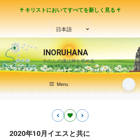
コ
♰ キリストにおいてすべてを新しく見る ♰
ン
テ
言
ン
語
ツ
を
へ
選
ス
INORUHANA
択
キ
わたしの魂は神を求める
ッ
プ
🌙
Menu
2020年10月イエスと共に