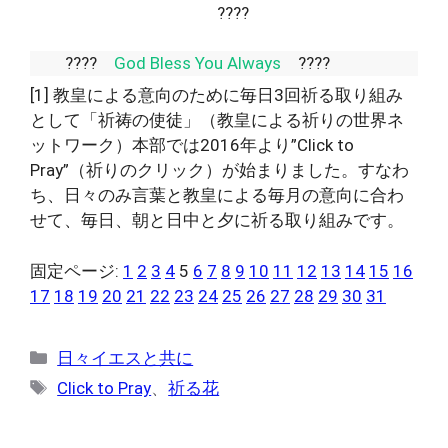
????
????
God Bless You Always
????
[1]
教皇による意向のために毎日3回祈る取り組み
として「祈祷の使徒」（教皇による祈りの世界ネ
ットワーク）本部では2016年より”Click to
Pray”（祈りのクリック）が始まりました。すなわ
ち、日々のみ言葉と教皇による毎月の意向に合わ
せて、毎日、朝と日中と夕に祈る取り組みです。
固定ページ:
1
2
3
4
5
6
7
8
9
10
11
12
13
14
15
16
17
18
19
20
21
22
23
24
25
26
27
28
29
30
31
カ
日々イエスと共に
テ
タ
Click to Pray
、
祈る花
ゴ
グ
リ