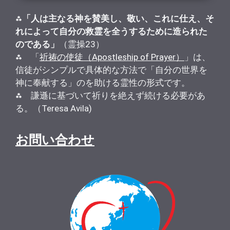
⁂
「人は主なる神を賛美し、敬い、これに仕え、そ
れによって自分の救霊を全うするために造られた
のである」
（霊操23）
⁂ 「
祈祷の使徒（Apostleship of Prayer）
」は、
信徒がシンプルで具体的な方法で「自分の世界を
神に奉献する」のを助ける霊性の形式です。
⁂ 謙遜に基づいて祈りを絶えず続ける必要があ
る。（Teresa Avila)
お問い合わせ