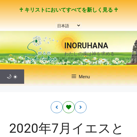
コ
♰ キリストにおいてすべてを新しく見る ♰
ン
テ
言
ン
語
ツ
を
へ
INORUHANA
選
ス
わたしの魂は神を求める
択
キ
ッ
プ
🌙
☀️
Menu
2020年7月イエスと