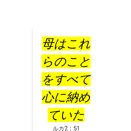
母はこれ
らのこと
をすべて
心に納め
ていた
ルカ2：51