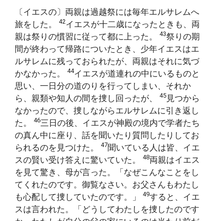
〔イエスの〕両親は過越祭には毎年エルサレムへ
42
旅をした。
イエスが十二歳になったときも、両
43
親は祭りの慣習に従って都に上った。
祭りの期
間が終わって帰路についたとき、少年イエスはエ
ルサレムに残っておられたが、両親はそれに気づ
44
かなかった。
イエスが道連れの中にいるものと
思い、一日分の道のりを行ってしまい、それか
45
ら、親類や知人の間を捜し回ったが、
見つから
なかったので、捜しながらエルサレムに引き返し
46
た。
三日の後、イエスが神殿の境内で学者たち
の真ん中に座り、話を聞いたり質問したりしてお
47
られるのを見つけた。
聞いている人は皆、イエ
48
スの賢い受け答えに驚いていた。
両親はイエス
を見て驚き、母が言った。「なぜこんなことをし
てくれたのです。御覧なさい。お父さんもわたし
49
も心配して捜していたのです。」
すると、イエ
スは言われた。「どうしてわたしを捜したのです