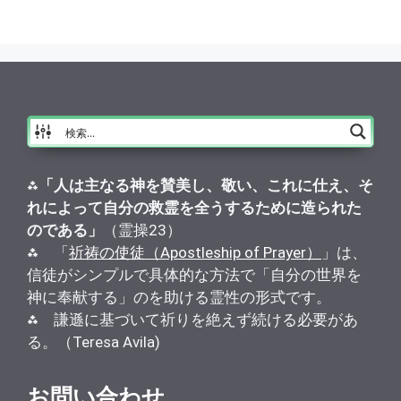
⁂
「人は主なる神を賛美し、敬い、これに仕え、そ
れによって自分の救霊を全うするために造られた
のである」
（霊操23）
⁂ 「
祈祷の使徒（Apostleship of Prayer）
」は、
信徒がシンプルで具体的な方法で「自分の世界を
神に奉献する」のを助ける霊性の形式です。
⁂ 謙遜に基づいて祈りを絶えず続ける必要があ
る。（Teresa Avila)
お問い合わせ