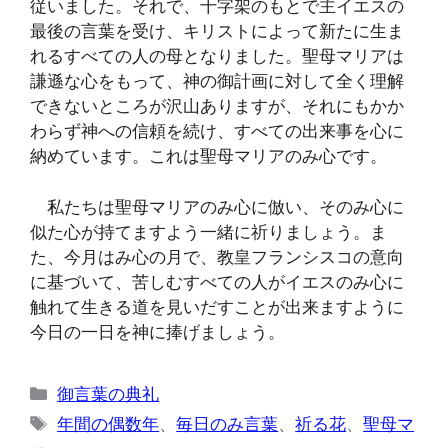
従いました。それで、十字架のもとで主イエスの
最後の言葉を受け、キリストによって新たに生ま
れるすべての人の母となりました。聖母マリアは
謙遜な心をもって、神の御計画に対して全く理解
できないところが沢山ありますが、それにもかか
わらず神への信頼を続け、すべての出来事を心に
納めています。これは聖母マリアのみ心です。
私たちは聖母マリアのみ心に倣い、そのみ心に
似た心が持てますよう一緒に祈りましょう。ま
た、今月はみ心の月で、教皇フランシスコの意向
に基づいて、苦しむすべての人がイエスのみ心に
触れて生きる道を見いだすことが出来ますように
今日の一日を神に捧げましょう。
カ
御言葉の典礼
テ
タ
年間の偶数年
、
毎日のみ言葉
、
祈る花
、
聖母マ
ゴ
グ