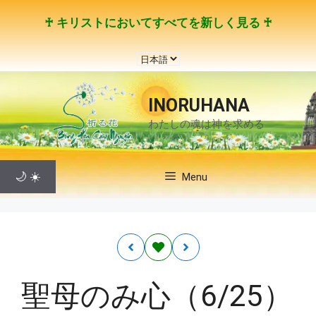
コ
♰ キリストにおいてすべてを新しく見る ♰
ン
テ
言
ン
語
ツ
を
へ
INORUHANA
選
ス
わたしの魂は神を求める
択
キ
ッ
プ
🌙
☀️
Menu
聖母のみ心（6/25）