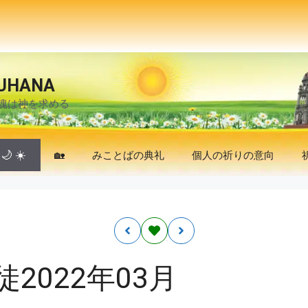
UHANA
魂は神を求める
🌙
☀️
🏡
みことばの典礼
個人の祈りの意向
2022年03月