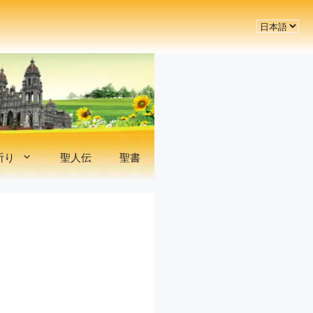
言
語
を
選
択
祈り
聖人伝
聖書