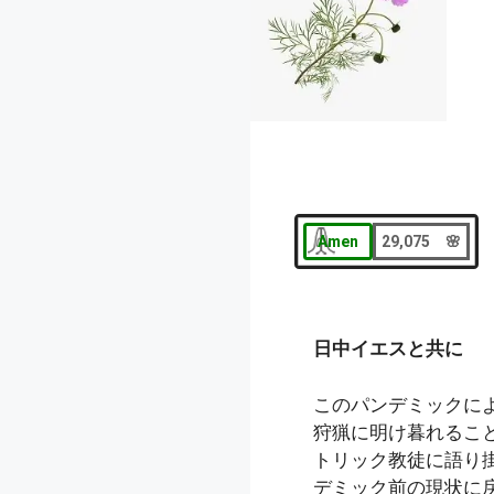
Amen
29,075 🌸
日中イエスと共に
このパンデミックに
狩猟に明け暮れるこ
トリック教徒に語り
デミック前の現状に