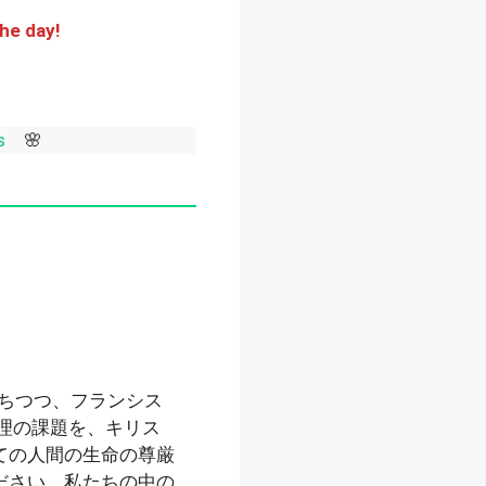
the day!
 You Always
🌸
ちつつ、フランシス
理の課題を、キリス
ての人間の生命の尊厳
ださい。私たちの中の