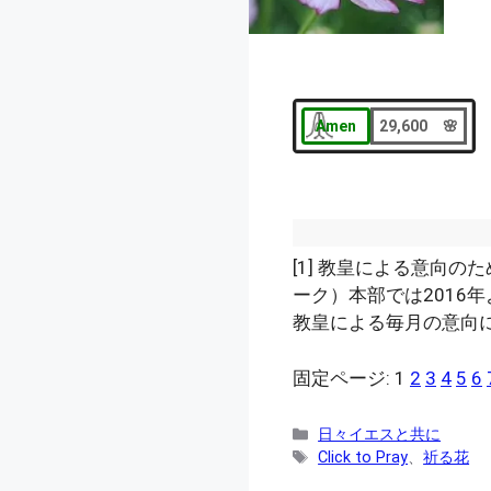
Amen
29,600 🌸
[1]
教皇による意向のた
ーク）本部では2016年
教皇による毎月の意向
固定ページ:
1
2
3
4
5
6
カ
日々イエスと共に
テ
タ
Click to Pray
、
祈る花
ゴ
グ