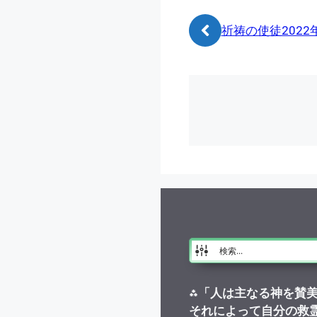
リ
ー
祈祷の使徒2022
⁂
「人は主なる神を賛
それによって自分の救