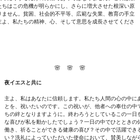
たちはこの危機が明らかにし、さらに増大させた根深い原
りません。貧困、社会的不平等、広範な失業、教育の手立
主よ、私たちの精神、心、そして意思を成長させてくださ
🌸 🌸 🌸
夜イエスと共に
主よ、私はあなたに信頼します。私たち人間の心の中に
とを、祝いたいのです。この祝いが、他者への奉仕の中
ちの絆となりますように。終わろうとしているこの一日を
な喜びが私を動かしたでしょう？一日の中でひとときの
働き、祈ることができる健康の喜び？その中で活躍でき
い？洗礼によっていただいた使命において、賛美しなが