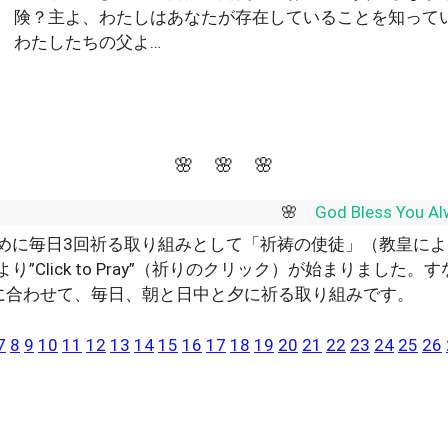
険？主よ、わたしはあなたが存在していることを知って
わたしたちの父よ…
🌸 🌸 🌸
🌸
God Bl
めに毎日3回祈る取り組みとして「祈祷の使徒」（教皇によ
より”Click to Pray”（祈りのクリック）が始まりました
に合わせて、毎日、朝と日中と夕に祈る取り組みです。
7
8
9
10
11
12
13
14
15
16
17
18
19
20
21
22
23
24
25
26