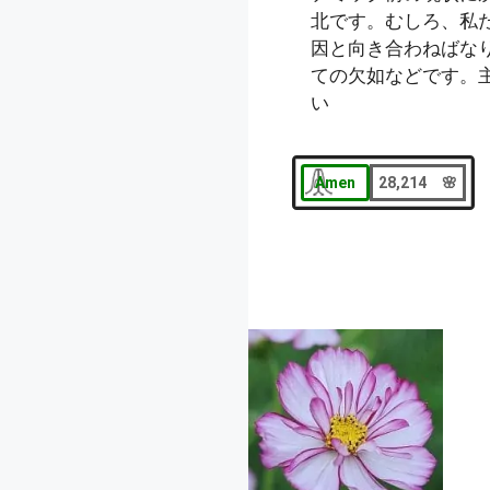
北です。むしろ、私
因と向き合わねばな
ての欠如などです。
い
Amen
28,214 🌸