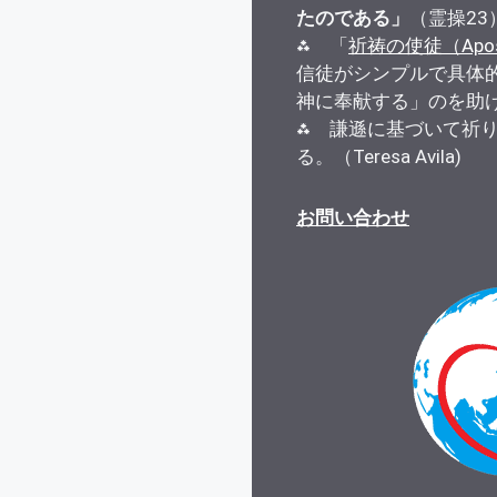
たのである」
（霊操23
⁂ 「
祈祷の使徒（Apostle
信徒がシンプルで具体
神に奉献する」のを助
⁂ 謙遜に基づいて祈
る。（Teresa Avila)
お問い合わせ