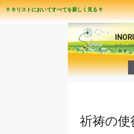
コ
♰ キリストにおいてすべてを新しく見る ♰
ン
テ
ン
ツ
INOR
へ
わたしの
ス
キ
ッ
プ
祈祷の使徒