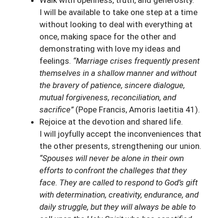
Walk with openness, truth, and generosity.
I will be available to take one step at a time
without looking to deal with everything at
once, making space for the other and
demonstrating with love my ideas and
feelings.
“Marriage crises frequently present
themselves in a shallow manner and without
the bravery of patience, sincere dialogue,
mutual forgiveness, reconciliation, and
sacrifice”
(Pope Francis, Amoris laetitia 41).
Rejoice at the devotion and shared life.
I will joyfully accept the inconveniences that
the other presents, strengthening our union.
“Spouses will never be alone in their own
efforts to confront the challeges that they
face. They are called to respond to God’s gift
with determination, creativity, endurance, and
daily struggle, but they will always be able to