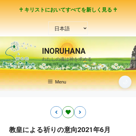
コ
♰ キリストにおいてすべてを新しく見る ♰
ン
テ
言
ン
語
ツ
を
へ
選
ス
INORUHANA
択
キ
わたしの魂は神を求める
ッ
プ
🌙
Menu
教皇による祈りの意向2021年6月