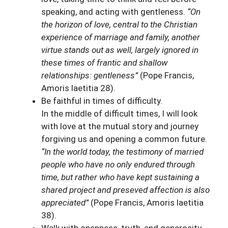
speaking, and acting with gentleness.
“On
the horizon of love, central to the Christian
experience of marriage and family, another
virtue stands out as well, largely ignored in
these times of frantic and shallow
relationships: gentleness”
(Pope Francis,
Amoris laetitia 28).
Be faithful in times of difficulty.
In the middle of difficult times, I will look
with love at the mutual story and journey
forgiving us and opening a common future.
“In the world today, the testimony of married
people who have no only endured through
time, but rather who have kept sustaining a
shared project and preseved affection is also
appreciated”
(Pope Francis, Amoris laetitia
38).