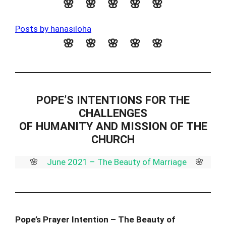
🌸 🌸 🌸 🌸 🌸
Posts by hanasiloha
🌸 🌸 🌸 🌸 🌸
POPE’S INTENTIONS FOR THE
CHALLENGES
OF HUMANITY AND MISSION OF THE
CHURCH
🌸
June 2021 – The Beauty of Marriage
🌸
Pope’s Prayer Intention – The Beauty of