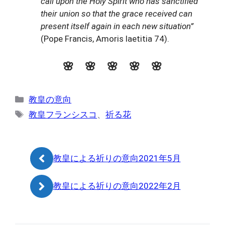
call upon the Holy Spirit who has sanctified
their union so that the grace received can
present itself again in each new situation”
(Pope Francis, Amoris laetitia 74).
🌸 🌸 🌸
🌸 🌸
カ
教皇の意向
テ
タ
教皇フランシスコ
、
祈る花
ゴ
グ
リ
ー
教皇による祈りの意向2021年5月
教皇による祈りの意向2022年2月