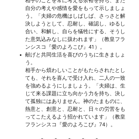
相手のことを常に考える余裕を持ち、また
自分の考えや感情を愛をもって示しましょ
う。「夫婦の危機はしばしば、さっさと解
決しようとして、忍耐し、確認し、ゆるし
合い、和解し、自らを犠牲にする、そうし
た意気込みなしに扱われます」（教皇フラ
ンシスコ『愛のよろこび』41）。
献げと共同生活を喜びのうちに生きましょ
う。
相手から煩わしいことがもたらされたとし
ても、それを喜んで受け入れ、二人の一致
を強めるようにしましょう。「夫婦は、生
じて来る課題に立ち向かう力を持ち、決し
て孤独にはありません。神のたまものに、
熱意と、創意と、忍耐と、日々の労苦をも
ってこたえるよう招かれています」（教皇
フランシスコ『愛のよろこび』74）。