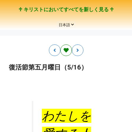
コ
♰ キリストにおいてすべてを新しく見る ♰
ン
テ
言
ン
語
ツ
を
へ
選
ス
択
キ
ッ
復活節第五月曜日（5/16）
プ
わたしを