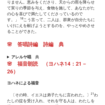
りません。恵みをくださり、天からの雨を降らせ
て実りの季節を与え、食物を施して、あなたがた
の心を喜びで満たしてくださっているので
18
す。」
こう言って、二人は、群衆が自分たちに
いけにえを献げようとするのを、やっとやめさせ
ることができた。
🌸 答唱詩編 詩編 典
アレルヤ唱
典
🌸 福音朗読 （ヨハネ14：21－
26）
ヨハネによる福音
21
〔その時、イエスは弟子たちに言われた。〕
わ
たしの掟を受け入れ、それを守る人は、わたしを