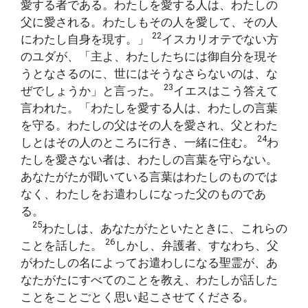
愛する者である。わたしを愛する人は、わたしの
父に愛される。わたしもその人を愛して、その人
22
にわたし自身を現す。」
イスカリオテでない方
のユダが、「主よ、わたしたちには御自分を現そ
うとなさるのに、世にはそうなさらないのは、な
23
ぜでしょうか」と言った。
イエスはこう答えて
言われた。「わたしを愛する人は、わたしの言葉
を守る。わたしの父はその人を愛され、父とわた
24
しとはその人のところに行き、一緒に住む。
わ
たしを愛さない者は、わたしの言葉を守らない。
あなたがたが聞いている言葉はわたしのものでは
なく、わたしをお遣わしになった父のものであ
る。
25
わたしは、あなたがたといたときに、これらの
26
ことを話した。
しかし、弁護者、すなわち、父
がわたしの名によってお遣わしになる聖霊が、あ
なたがたにすべてのことを教え、わたしが話した
ことをことごとく思い起こさせてくださる。