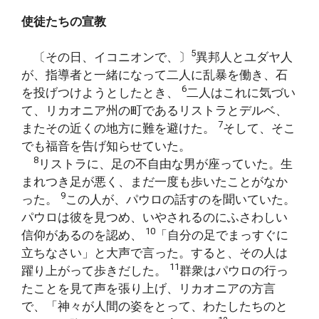
使徒たちの宣教
5
〔その日、イコニオンで、〕
異邦人とユダヤ人
が、指導者と一緒になって二人に乱暴を働き、石
6
を投げつけようとしたとき、
二人はこれに気づい
て、リカオニア州の町であるリストラとデルベ、
7
またその近くの地方に難を避けた。
そして、そこ
でも福音を告げ知らせていた。
8
リストラに、足の不自由な男が座っていた。生
まれつき足が悪く、まだ一度も歩いたことがなか
9
った。
この人が、パウロの話すのを聞いていた。
パウロは彼を見つめ、いやされるのにふさわしい
10
信仰があるのを認め、
「自分の足でまっすぐに
立ちなさい」と大声で言った。すると、その人は
11
躍り上がって歩きだした。
群衆はパウロの行っ
たことを見て声を張り上げ、リカオニアの方言
で、「神々が人間の姿をとって、わたしたちのと