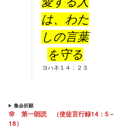
愛する人
は、わた
しの言葉
を守る
ヨハネ１４：２３
集会祈願
🌸 第一朗読 （使徒言行録14：5－
18）