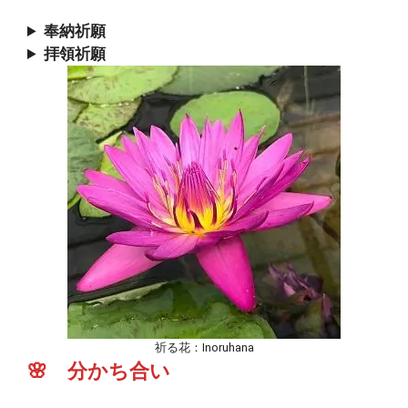
奉納祈願
拝領祈願
祈る花：Inoruhana
🌸 分かち合い