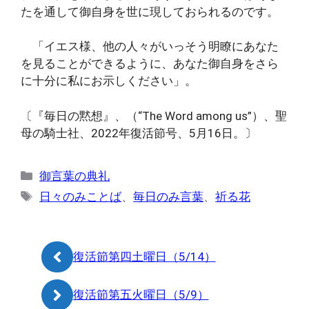
たを通して御自身を世に現しておられるのです。
「イエス様、他の人々がいっそう明瞭にあなた
を見ることができるように、あなた御自身をさら
に十分に私にお示しください」。
〔『毎日の黙想』、（“The Word among us”）、聖
母の騎士社、2022年復活節号、5月16日。〕
カ
御言葉の典礼
テ
タ
日々のみことば
、
毎日のみ言葉
、
祈る花
ゴ
グ
リ
ー
復活節第四土曜日（5/14）
復活節第五火曜日（5/9）