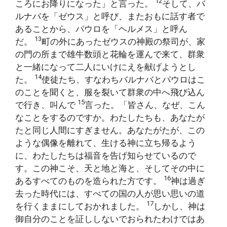
12
ころにお降りになった」と言った。
そして、バ
ルナバを「ゼウス」と呼び、またおもに話す者で
あることから、パウロを「ヘルメス」と呼ん
13
だ。
町の外にあったゼウスの神殿の祭司が、家
の門の所まで雄牛数頭と花輪を運んで来て、群衆
と一緒になって二人にいけにえを献げようとし
14
た。
使徒たち、すなわちバルナバとパウロはこ
のことを聞くと、服を裂いて群衆の中へ飛び込ん
15
で行き、叫んで
言った。「皆さん、なぜ、こん
なことをするのですか。わたしたちも、あなたが
たと同じ人間にすぎません。あなたがたが、この
ような偶像を離れて、生ける神に立ち帰るよう
に、わたしたちは福音を告げ知らせているので
す。この神こそ、天と地と海と、そしてその中に
16
あるすべてのものを造られた方です。
神は過ぎ
去った時代には、すべての国の人が思い思いの道
17
を行くままにしておかれました。
しかし、神は
御自分のことを証ししないでおられたわけではあ