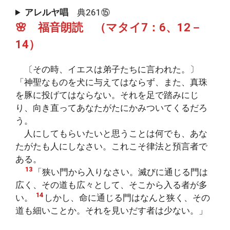
アレルヤ唱
典261⑮
🌸 福音朗読 （マタイ7：6、12－
14）
〔その時、イエスは弟子たちに言われた。〕
「神聖なものを犬に与えてはならず、また、真珠
を豚に投げてはならない。それを足で踏みにじ
り、向き直ってあなたがたにかみついてくるだろ
う。
人にしてもらいたいと思うことは何でも、あな
たがたも人にしなさい。これこそ律法と預言者で
ある。
13
「狭い門から入りなさい。滅びに通じる門は
広く、その道も広々として、そこから入る者が多
14
い。
しかし、命に通じる門はなんと狭く、その
道も細いことか。それを見いだす者は少ない。」