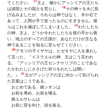
17
てください。
主よ、確かにアッシリアの王たち
18
は諸国とその国土を荒らし、
その神々を火に投
げ込みましたが、それらは神ではなく、木や石で
あって、人間が手で造ったものにすぎません。彼
19
らはこれを滅ぼしてしまいました。
わたしたち
の神、主よ、どうか今わたしたちを彼の手から救
い、地上のすべての王国が、あなただけが主なる
神であることを知るに至らせてください。」
20
アモツの子イザヤは、ヒゼキヤに人を遣わし
て言った。「イスラエルの神、主はこう言われ
る。『アッシリアの王センナケリブのことであな
たがわたしにささげた祈りをわたしは聞い
21
た。』
主がアッシリアの王に向かって告げられ
た言葉はこうである。
おとめである、娘シオンは
お前を辱め、お前を嘲る。
娘エルサレムは
お前に背を向け、頭を振る。