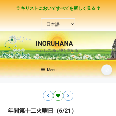
コ
♰ キリストにおいてすべてを新しく見る ♰
ン
テ
言
ン
語
ツ
を
へ
選
ス
INORUHANA
択
キ
わたしの魂は神を求める
ッ
プ
🌙
Menu
年間第十二火曜日（6/21）