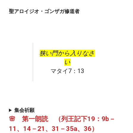
聖アロイジオ・ゴンザガ修道者
狭い門から入りなさ
い
マタイ7：13
集会祈願
🌸 第一朗読 （列王記下19：9b－
11、14－21、31－35a、36）