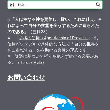
⁂
「人は主なる神を賛美し、敬い、これに仕え、そ
れによって自分の救霊を全うするために造られた
のである」
（霊操23）
⁂ 「
祈祷の使徒（Apostleship of Prayer）
」は、
信徒がシンプルで具体的な方法で「自分の世界を
神に奉献する」のを助ける霊性の形式です。
⁂ 謙遜に基づいて祈りを絶えず続ける必要があ
る。（Teresa Avila)
お問い合わせ