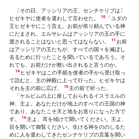
〔その日、アッシリアの王、センチケリブは〕
10
ヒゼキヤに使者を遣わして言わせた。
「ユダの
王ヒゼキヤにこう言え。お前が依り頼んでいる神
にだまされ、エルサレムはアッシリアの王の手に
11
渡されることはないと思ってはならない。
お前
はアッシリアの王たちが、すべての国々を滅ぼし
去るために行ったことを聞いているであろう。そ
れでも、お前だけが救い出されると言うのか。
14
ヒゼキヤはこの手紙を使者の手から受け取っ
て読むと、主の神殿に上って行った。ヒゼキヤは
15
それを主の前に広げ、
主の前で祈った。
「ケルビムの上に座しておられるイスラエルの
神、主よ。あなただけが地上のすべての王国の神
であり、あなたこそ天と地をお造りになった方で
16
す。
主よ、耳を傾けて聞いてください。主よ、
目を開いて御覧ください。生ける神をののしるた
めに人を遣わしてきたセンナケリブの言葉を聞い