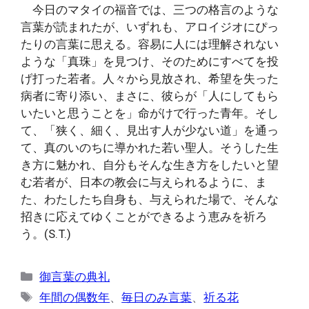
今日のマタイの福音では、三つの格言のような
言葉が読まれたが、いずれも、アロイジオにぴっ
たりの言葉に思える。容易に人には理解されない
ような「真珠」を見つけ、そのためにすべてを投
げ打った若者。人々から見放され、希望を失った
病者に寄り添い、まさに、彼らが「人にしてもら
いたいと思うことを」命がけで行った青年。そし
て、「狭く、細く、見出す人が少ない道」を通っ
て、真のいのちに導かれた若い聖人。そうした生
き方に魅かれ、自分もそんな生き方をしたいと望
む若者が、日本の教会に与えられるように、ま
た、わたしたち自身も、与えられた場で、そんな
招きに応えてゆくことができるよう恵みを祈ろ
う。(S.T.)
カ
御言葉の典礼
テ
タ
年間の偶数年
、
毎日のみ言葉
、
祈る花
ゴ