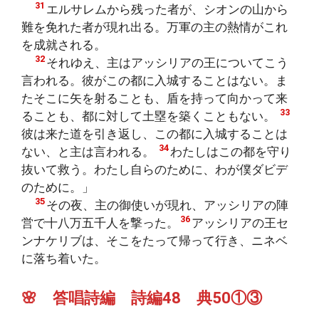
31
エルサレムから残った者が、シオンの山から
難を免れた者が現れ出る。万軍の主の熱情がこれ
を成就される。
32
それゆえ、主はアッシリアの王についてこう
言われる。彼がこの都に入城することはない。ま
たそこに矢を射ることも、盾を持って向かって来
33
ることも、都に対して土塁を築くこともない。
彼は来た道を引き返し、この都に入城することは
34
ない、と主は言われる。
わたしはこの都を守り
抜いて救う。わたし自らのために、わが僕ダビデ
のために。」
35
その夜、主の御使いが現れ、アッシリアの陣
36
営で十八万五千人を撃った。
アッシリアの王セ
ンナケリブは、そこをたって帰って行き、ニネベ
に落ち着いた。
🌸 答唱詩編 詩編48 典50①③