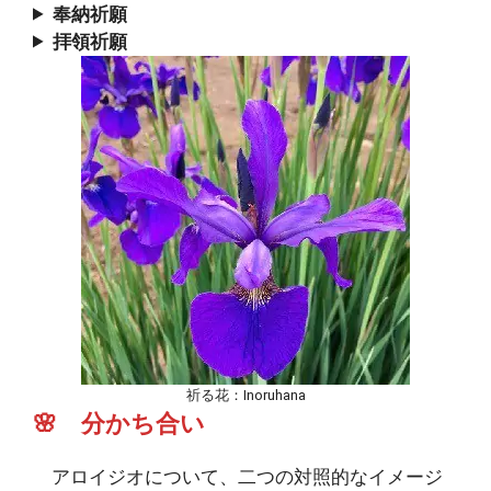
奉納祈願
拝領祈願
祈る花：Inoruhana
🌸 分かち合い
アロイジオについて、二つの対照的なイメージ