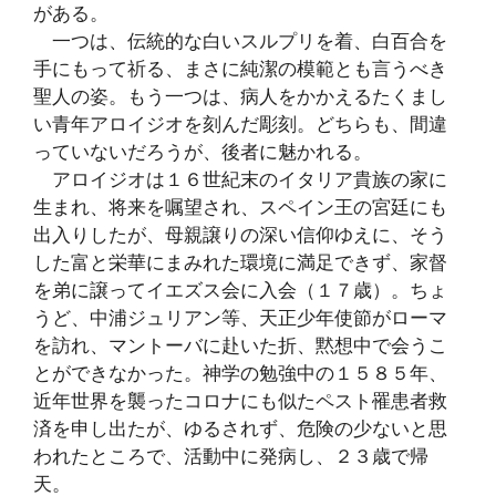
がある。
一つは、伝統的な白いスルプリを着、白百合を
手にもって祈る、まさに純潔の模範とも言うべき
聖人の姿。もう一つは、病人をかかえるたくまし
い青年アロイジオを刻んだ彫刻。どちらも、間違
っていないだろうが、後者に魅かれる。
アロイジオは１６世紀末のイタリア貴族の家に
生まれ、将来を嘱望され、スペイン王の宮廷にも
出入りしたが、母親譲りの深い信仰ゆえに、そう
した富と栄華にまみれた環境に満足できず、家督
を弟に譲ってイエズス会に入会（１７歳）。ちょ
うど、中浦ジュリアン等、天正少年使節がローマ
を訪れ、マントーバに赴いた折、黙想中で会うこ
とができなかった。神学の勉強中の１５８５年、
近年世界を襲ったコロナにも似たペスト罹患者救
済を申し出たが、ゆるされず、危険の少ないと思
われたところで、活動中に発病し、２３歳で帰
天。