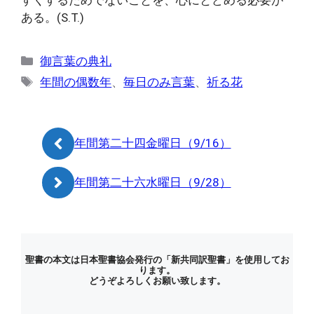
すくするためでないことを、心にとどめる必要が
ある。(S.T.)
カ
御言葉の典礼
テ
タ
年間の偶数年
、
毎日のみ言葉
、
祈る花
ゴ
グ
リ
ー
年間第二十四金曜日（9/16）
年間第二十六水曜日（9/28）
聖書の本文は日本聖書協会発行の「新共同訳聖書」を使用してお
ります。
どうぞよろしくお願い致します。