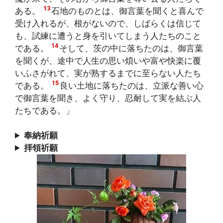
13
ある。
石地のものとは、御言葉を聞くと喜んで
受け入れるが、根がないので、しばらくは信じて
も、試練に遭うと身を引いてしまう人たちのこと
14
である。
そして、茨の中に落ちたのは、御言葉
を聞くが、途中で人生の思い煩いや富や快楽に覆
いふさがれて、実が熟するまでに至らない人たち
15
である。
良い土地に落ちたのは、立派な善い心
で御言葉を聞き、よく守り、忍耐して実を結ぶ人
たちである。」
奉納祈願
拝領祈願