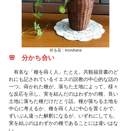
祈る花：Inoruhana
🌸 分かち合い
有名な「種を蒔く人」たとえ。共観福音書のど
れにも記されているイエスの説教の中心的な話の
一つ。蒔かれた種が、落ちた土地によって、様々
な反応を示し、実を結んだのはわずかの種、良い
土地に落ちた種だけだとう話。種が落ちる土地を
中心に考えるか、種を蒔く人に中心を置くかで、
ずいぶん違った解釈になるが、いずれにしても、
実を結ぶのはわずかの種であることには違いはな
い。