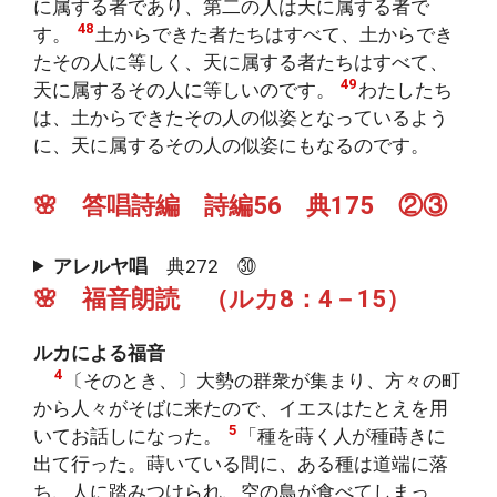
に属する者であり、第二の人は天に属する者で
48
す。
土からできた者たちはすべて、土からでき
たその人に等しく、天に属する者たちはすべて、
49
天に属するその人に等しいのです。
わたしたち
は、土からできたその人の似姿となっているよう
に、天に属するその人の似姿にもなるのです。
🌸 答唱詩編 詩編56 典175 ②③
アレルヤ唱
典272 ㉚
🌸 福音朗読 （ルカ8：4－15）
ルカによる福音
4
〔そのとき、〕大勢の群衆が集まり、方々の町
から人々がそばに来たので、イエスはたとえを用
5
いてお話しになった。
「種を蒔く人が種蒔きに
出て行った。蒔いている間に、ある種は道端に落
ち、人に踏みつけられ、空の鳥が食べてしまっ