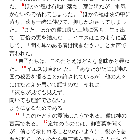
6
た。
ほかの種は石地に落ち、芽は出たが、水気
7
がないので枯れてしまった。
ほかの種は茨の中に
落ち、茨も一緒に伸びて、押しかぶさってしまっ
8
た。
また、ほかの種は良い土地に落ち、生え出
て、百倍の実を結んだ。」イエスはこのように話
して、「聞く耳のある者は聞きなさい」と大声で
言われた。
9
弟子たちは、このたとえはどんな意味かと尋ね
10
た。
イエスは言われた。「あなたがたには神の
国の秘密を悟ることが許されているが、他の人々
にはたとえを用いて話すのだ。それは、
『彼らが見ても見えず、
聞いても理解できない』
ようになるためである。」
11
「このたとえの意味はこうである。種は神の
12
言葉である。
道端のものとは、御言葉を聞く
が、信じて救われることのないように、後から悪
魔が来て、その心から御言葉を奪い去る人たちで