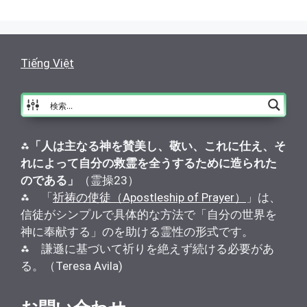
Tiếng Việt
⁂
「人は主なる神を賛美し、敬い、これに仕え、そ
れによって自分の救霊を全うするために造られた
のである」
（霊操23）
⁂ 「
祈祷の使徒（Apostleship of Prayer）
」は、
信徒がシンプルで具体的な方法で「自分の世界を
神に奉献する」のを助ける霊性の形式です。
⁂ 謙遜に基づいて祈りを絶えず続ける必要があ
る。（Teresa Avila)