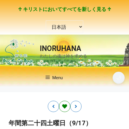
コ
♰ キリストにおいてすべてを新しく見る ♰
ン
テ
言
ン
語
ツ
を
へ
選
ス
INORUHANA
択
キ
わたしの魂は神を求める
ッ
プ
🌙
Menu
年間第二十四土曜日（9/17）