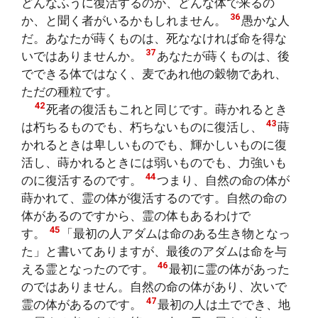
どんなふうに復活するのか、どんな体で来るの
36
か、と聞く者がいるかもしれません。
愚かな人
だ。あなたが蒔くものは、死ななければ命を得な
37
いではありませんか。
あなたが蒔くものは、後
でできる体ではなく、麦であれ他の穀物であれ、
ただの種粒です。
42
死者の復活もこれと同じです。蒔かれるとき
43
は朽ちるものでも、朽ちないものに復活し、
蒔
かれるときは卑しいものでも、輝かしいものに復
活し、蒔かれるときには弱いものでも、力強いも
44
のに復活するのです。
つまり、自然の命の体が
蒔かれて、霊の体が復活するのです。自然の命の
体があるのですから、霊の体もあるわけで
45
す。
「最初の人アダムは命のある生き物となっ
た」と書いてありますが、最後のアダムは命を与
46
える霊となったのです。
最初に霊の体があった
のではありません。自然の命の体があり、次いで
47
霊の体があるのです。
最初の人は土ででき、地