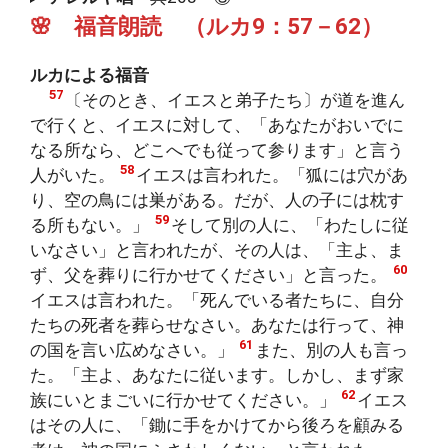
🌸 福音朗読 （ルカ9：57－62）
ルカによる福音
57
〔そのとき、イエスと弟子たち〕が道を進ん
で行くと、イエスに対して、「あなたがおいでに
なる所なら、どこへでも従って参ります」と言う
58
人がいた。
イエスは言われた。「狐には穴があ
り、空の鳥には巣がある。だが、人の子には枕す
59
る所もない。」
そして別の人に、「わたしに従
いなさい」と言われたが、その人は、「主よ、ま
60
ず、父を葬りに行かせてください」と言った。
イエスは言われた。「死んでいる者たちに、自分
たちの死者を葬らせなさい。あなたは行って、神
61
の国を言い広めなさい。」
また、別の人も言っ
た。「主よ、あなたに従います。しかし、まず家
62
族にいとまごいに行かせてください。」
イエス
はその人に、「鋤に手をかけてから後ろを顧みる