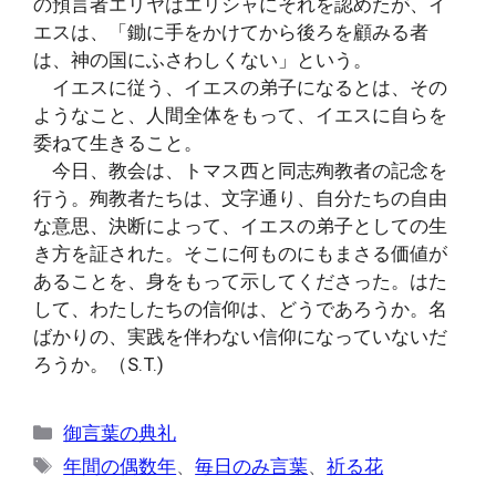
の預言者エリヤはエリシャにそれを認めたが、イ
エスは、「鋤に手をかけてから後ろを顧みる者
は、神の国にふさわしくない」という。
イエスに従う、イエスの弟子になるとは、その
ようなこと、人間全体をもって、イエスに自らを
委ねて生きること。
今日、教会は、トマス西と同志殉教者の記念を
行う。殉教者たちは、文字通り、自分たちの自由
な意思、決断によって、イエスの弟子としての生
き方を証された。そこに何ものにもまさる価値が
あることを、身をもって示してくださった。はた
して、わたしたちの信仰は、どうであろうか。名
ばかりの、実践を伴わない信仰になっていないだ
ろうか。（S.T.)
カ
御言葉の典礼
テ
タ
年間の偶数年
、
毎日のみ言葉
、
祈る花
ゴ
グ