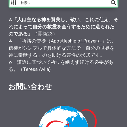
⁂
「人は主なる神を賛美し、敬い、これに仕え、そ
れによって自分の救霊を全うするために造られた
のである」
（霊操23）
⁂ 「
祈祷の使徒（Apostleship of Prayer）
」は、
信徒がシンプルで具体的な方法で「自分の世界を
神に奉献する」のを助ける霊性の形式です。
⁂ 謙遜に基づいて祈りを絶えず続ける必要があ
る。（Teresa Avila)
お問い合わせ