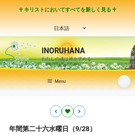
コ
♰ キリストにおいてすべてを新しく見る ♰
ン
テ
言
ン
語
ツ
を
へ
選
ス
INORUHANA
択
キ
わたしの魂は神を求める
ッ
プ
🌙
Menu
年間第二十六水曜日（9/28）