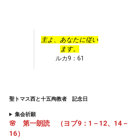
主よ、あなたに従い
ます。
ルカ9：61
聖トマス西と十五殉教者 記念日
集会祈願
🌸 第一朗読 （ヨブ9：1－12、14－
16）