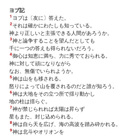
ヨブ記
1
ヨブは〔友に〕答えた。
2
それは確かにわたしも知っている。
神より正しいと主張できる人間があろうか。
3
神と論争することを望んだとしても
千に一つの答えも得られないだろう。
4
御心は知恵に満ち、力に秀でておられる。
神に対して頑になりながら
なお、無傷でいられようか。
5
神は山をも移される。
怒りによって山を覆されるのだと誰が知ろう。
6
神は大地をその立つ所で揺り動かし
地の柱は揺らぐ。
7
神が禁じられれば太陽は昇らず
星もまた、封じ込められる。
8
神は自ら天を広げ、海の高波を踏み砕かれる。
9
神は北斗やオリオンを