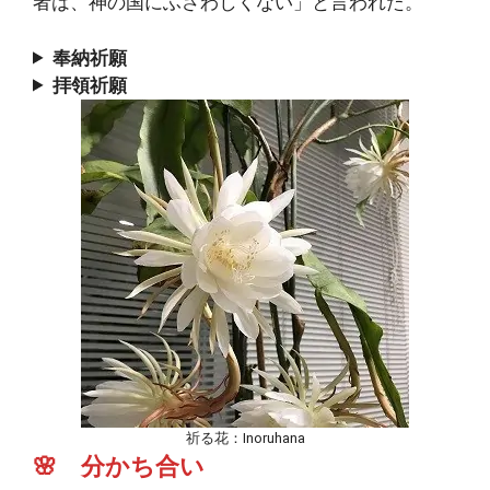
者は、神の国にふさわしくない」と言われた。
奉納祈願
拝領祈願
祈る花：Inoruhana
🌸 分かち合い