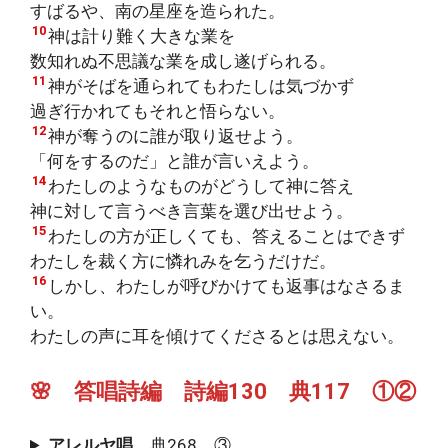
すばるや、南の星座を造られた。
10
神は計り難く大きな業を
数知れぬ不思議な業を成し遂げられる。
11
神がそばを通られてもわたしは気づかず
過ぎ行かれてもそれと悟らない。
12
神が奪うのに誰が取り返せよう。
「何をするのだ」と誰が言いえよう。
14
わたしのようなものがどうして神に答え
神に対して言うべき言葉を選び出せよう。
15
わたしの方が正しくても、答えることはできず
わたしを裁く方に憐れみを乞うだけだ。
16
しかし、わたしが呼びかけても返事はなさるま
い。
わたしの声に耳を傾けてくださるとは思えない。
🌸 答唱詩編 詩編130 典117 ①②
アレルヤ唱
典268 ③