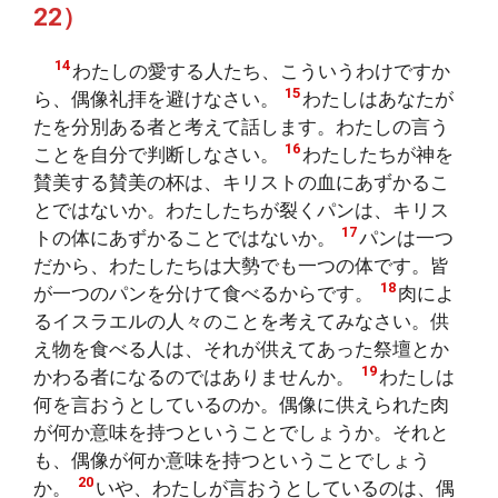
22）
14
わたしの愛する人たち、こういうわけですか
15
ら、偶像礼拝を避けなさい。
わたしはあなたが
たを分別ある者と考えて話します。わたしの言う
16
ことを自分で判断しなさい。
わたしたちが神を
賛美する賛美の杯は、キリストの血にあずかるこ
とではないか。わたしたちが裂くパンは、キリス
17
トの体にあずかることではないか。
パンは一つ
だから、わたしたちは大勢でも一つの体です。皆
18
が一つのパンを分けて食べるからです。
肉によ
るイスラエルの人々のことを考えてみなさい。供
え物を食べる人は、それが供えてあった祭壇とか
19
かわる者になるのではありませんか。
わたしは
何を言おうとしているのか。偶像に供えられた肉
が何か意味を持つということでしょうか。それと
も、偶像が何か意味を持つということでしょう
20
か。
いや、わたしが言おうとしているのは、偶