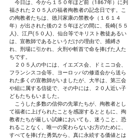
今日は、今から１５０年ほど前（1867年）に列
福された２０５人の福者殉教者の記念日です。こ
の殉教者たちは、徳川家康の禁教令（１６１４
年）が出された後の２５年ほどの間に、長崎(５５
人)、江戸(５０人)、仙台等でキリスト教徒あるい
は、宣教師であるというだけの理由で、捕縛さ
れ、刑場に引かれ、火刑や斬首で命を捧げた人た
ちです。
２０５人の中には、イエズス会、ドミニコ会、
フランシスコ会等、ヨーロッパの修道会から送ら
れた多くの宣教師がいましたが、大半は、第三会
や組に属する信徒で、その中には、２０人近い子
どもたちもいました。
こうした多数の信仰の先輩たちが、殉教者とし
て福者に上げられたことを感謝するとともに、殉
教者たちが厳しい試練においても、迷うこと、恐
れることなく、唯一の変わらないお方のために、
すべてを捧げた勇気から、真に永続する価値とは