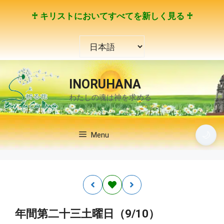
コ
♰ キリストにおいてすべてを新しく見る ♰
ン
テ
言
ン
語
ツ
を
へ
選
ス
INORUHANA
択
キ
わたしの魂は神を求める
ッ
プ
🌙
Menu
年間第二十三土曜日（9/10）