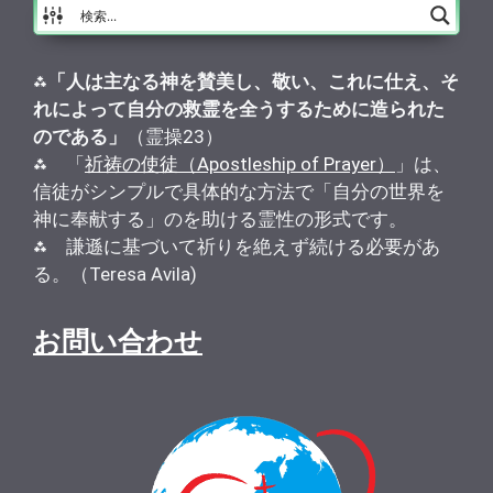
⁂
「人は主なる神を賛美し、敬い、これに仕え、そ
れによって自分の救霊を全うするために造られた
のである」
（霊操23）
⁂ 「
祈祷の使徒（Apostleship of Prayer）
」は、
信徒がシンプルで具体的な方法で「自分の世界を
神に奉献する」のを助ける霊性の形式です。
⁂ 謙遜に基づいて祈りを絶えず続ける必要があ
る。（Teresa Avila)
お問い合わせ