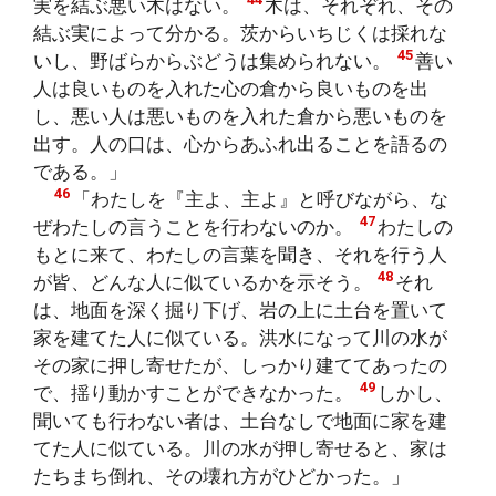
実を結ぶ悪い木はない。
木は、それぞれ、その
結ぶ実によって分かる。茨からいちじくは採れな
45
いし、野ばらからぶどうは集められない。
善い
人は良いものを入れた心の倉から良いものを出
し、悪い人は悪いものを入れた倉から悪いものを
出す。人の口は、心からあふれ出ることを語るの
である。」
46
「わたしを『主よ、主よ』と呼びながら、な
47
ぜわたしの言うことを行わないのか。
わたしの
もとに来て、わたしの言葉を聞き、それを行う人
48
が皆、どんな人に似ているかを示そう。
それ
は、地面を深く掘り下げ、岩の上に土台を置いて
家を建てた人に似ている。洪水になって川の水が
その家に押し寄せたが、しっかり建ててあったの
49
で、揺り動かすことができなかった。
しかし、
聞いても行わない者は、土台なしで地面に家を建
てた人に似ている。川の水が押し寄せると、家は
たちまち倒れ、その壊れ方がひどかった。」