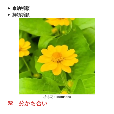
奉納祈願
拝領祈願
祈る花：Inoruhana
🌸 分かち合い