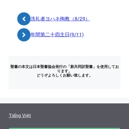
リ
ー
洗礼者ヨハネ殉教（8/29）
年間第二十四主日(9/11)
聖書の本文は日本聖書協会発行の「新共同訳聖書」を使用してお
ります。
どうぞよろしくお願い致します。
Tiếng Việt