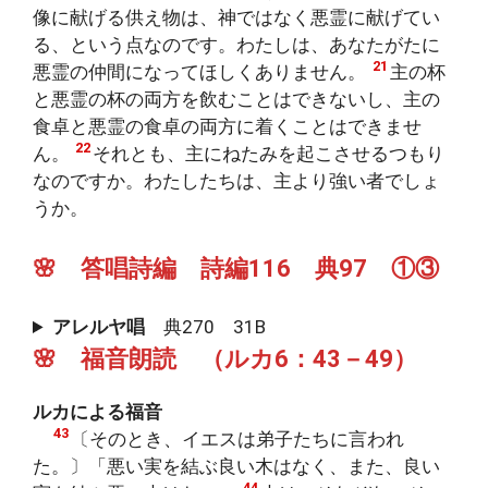
像に献げる供え物は、神ではなく悪霊に献げてい
る、という点なのです。わたしは、あなたがたに
21
悪霊の仲間になってほしくありません。
主の杯
と悪霊の杯の両方を飲むことはできないし、主の
食卓と悪霊の食卓の両方に着くことはできませ
22
ん。
それとも、主にねたみを起こさせるつもり
なのですか。わたしたちは、主より強い者でしょ
うか。
🌸 答唱詩編 詩編116 典97 ①③
アレルヤ唱
典270 31B
🌸 福音朗読 （ルカ6：43－49）
ルカによる福音
43
〔そのとき、イエスは弟子たちに言われ
た。〕「悪い実を結ぶ良い木はなく、また、良い
44