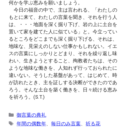
何かを学ぶ恵みを願いましょう。
今日の福音の中で、主は言われる、「わたしの
もとに来て、わたしの言葉を聞き、それを行う人
は、・・・地面を深く掘り下げ、岩の上に土台を
置いて家を建てた人に似ている」と。今立ってい
るところをどこまでも深く掘り下げる、それは、
地味な、見栄えのしない仕事かもしれない。イエ
スの言葉にしっかりとどまり、それを繰り返し味
わい、生きようとすること、殉教者たちは、その
ような地味な働きを、人知れず行っておられたに
違いない。そうした基盤があって、はじめて、時
が訪れたとき、主を証しする決断ができたのであ
ろう。そんな土台を築く働きを、日々続ける恵み
を祈ろう。(S.T.)
カ
御言葉の典礼
テ
タ
年間の偶数年
、
毎日のみ言葉
、
祈る花
ゴ
グ