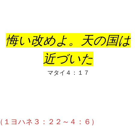
悔い改めよ。天の国は
近づいた
マタイ４：１７
 （１ヨハネ３：２２～４：６）