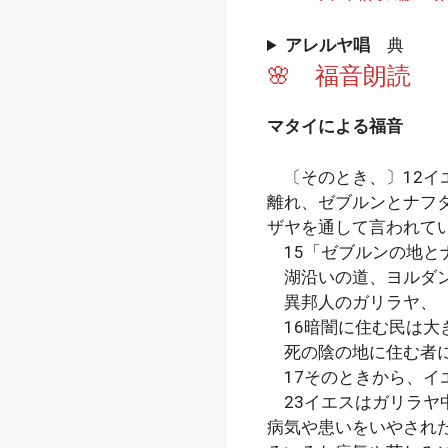
アレルヤ唱
典
🌸 福音朗読
マタイによる福音
〔そのとき、〕12イ
離れ、ゼブルンとナフタ
ザヤを通して言われて
15「ゼブルンの地と
湖沿いの道、ヨルダン
異邦人のガリラヤ、
16暗闇に住む民は大
死の陰の地に住む者に
17そのときから、イ
23イエスはガリラヤ
病気や患いをいやされた