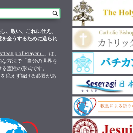
美し、敬い、これに仕え、
霊を全うするために造られ
）
ship of Prayer）
」は、
的な方法で「自分の世界を
ける霊性の形式です。
りを絶えず続ける必要があ