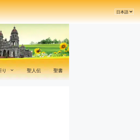
言
語
を
選
択
祈り
聖人伝
聖書