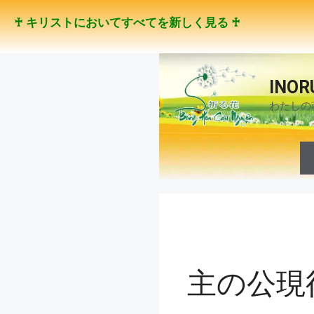
コ
♰ キリストにおいてすべてを新しく見る ♰
ン
テ
ン
ツ
INOR
へ
わたしの
ス
キ
ッ
プ
主の公現