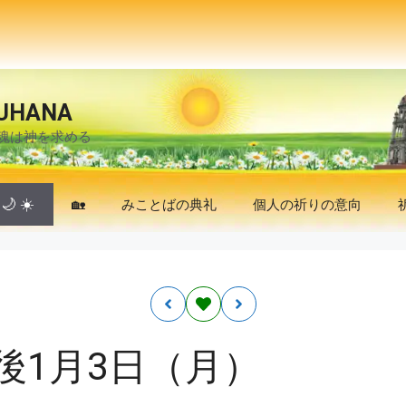
UHANA
魂は神を求める
🌙
☀️
🏡
みことばの典礼
個人の祈りの意向
後1月3日（月）