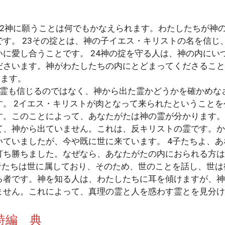
2神に願うことは何でもかなえられます。わたしたちが神
す。 23その掟とは、神の子イエス・キリストの名を信じ
に愛し合うことです。 24神の掟を守る人は、神の内にい
ださいます。神がわたしたちの内にとどまってくださること
ります。
霊も信じるのではなく、神から出た霊かどうかを確かめな
す。 2イエス・キリストが肉となって来られたということ
す。このことによって、あなたがたは神の霊が分かります。
て、神から出ていません。これは、反キリストの霊です。か
いていましたが、今や既に世に来ています。 4子たちよ、
打ち勝ちました。なぜなら、あなたがたの内におられる方は
者たちは世に属しており、そのため、世のことを話し、世は
る者です。神を知る人は、わたしたちに耳を傾けますが、神
ません。これによって、真理の霊と人を惑わす霊とを見分け
詩編 典