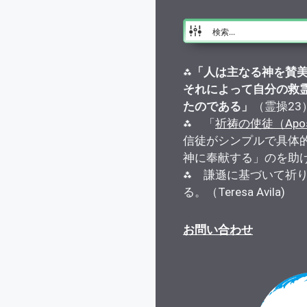
⁂
「人は主なる神を賛
それによって自分の救
たのである」
（霊操23
⁂ 「
祈祷の使徒（Apostle
信徒がシンプルで具体
神に奉献する」のを助
⁂ 謙遜に基づいて祈
る。（Teresa Avila)
お問い合わせ