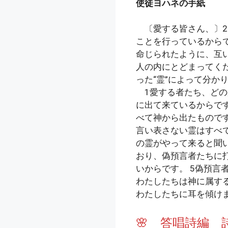
使徒ヨハネの手紙
〔愛する皆さん、〕2
ことを行っているからで
命じられたように、互い
人の内にとどまってく
った“霊”によって分か
1愛する者たち、どの
に出て来ているからで
べて神から出たもので
言い表さない霊はすべ
の霊がやって来ると聞
おり、偽預言者たちに
いからです。 5偽預言
わたしたちは神に属す
わたしたちに耳を傾け
🌸 答唱詩編 