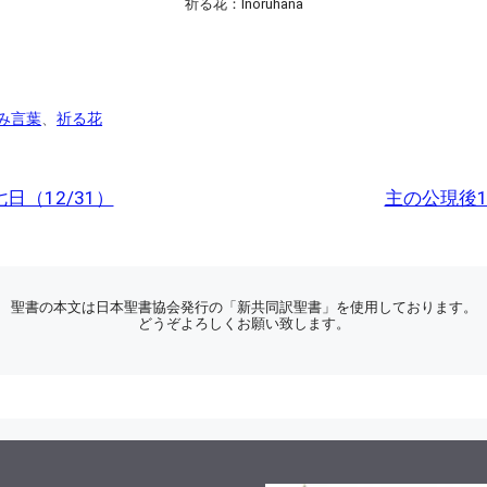
祈る花：Inoruhana
み言葉
、
祈る花
日（12/31）
主の公現後
聖書の本文は日本聖書協会発行の「新共同訳聖書」を使用しております。
どうぞよろしくお願い致します。