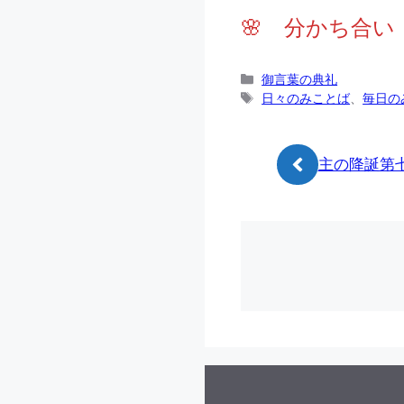
🌸 分かち合い
カ
御言葉の典礼
テ
タ
日々のみことば
、
毎日の
ゴ
グ
リ
ー
主の降誕第七