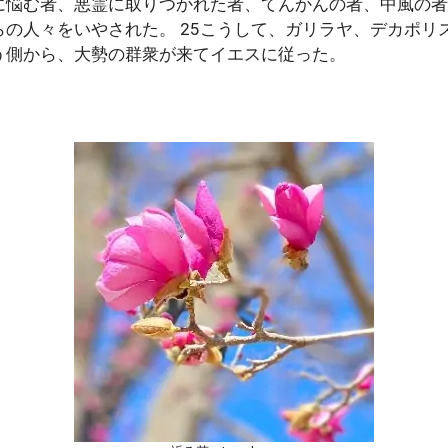
に悩む者、悪霊に取りつかれた者、てんかんの者、中風の者
の人々をいやされた。 25こうして、ガリラヤ、デカポリ
う側から、大勢の群衆が来てイエスに従った。