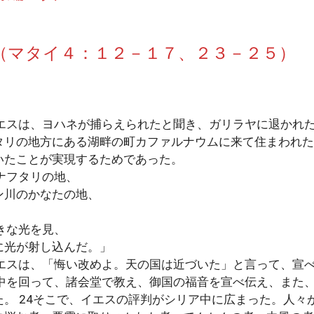
 （マタイ４：１２－１７、２３－２５）
エスは、ヨハネが捕らえられたと聞き、ガリラヤに退かれた。
リの地方にある湖畔の町カファルナウムに来て住まわれた。
いたことが実現するためであった。
ナフタリの地、
川のかなたの地、
きな光を見、
光が射し込んだ。」
エスは、「悔い改めよ。天の国は近づいた」と言って、宣
中を回って、諸会堂で教え、御国の福音を宣べ伝え、また
。 24そこで、イエスの評判がシリア中に広まった。人々