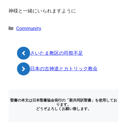
神様と一緒にいられますように
カ
Community
テ
ゴ
リ
さいたま教区の司祭不足
ー
日本の古神道とカトリック教会
聖書の本文は日本聖書協会発行の「新共同訳聖書」を使用してお
ります。
どうぞよろしくお願い致します。