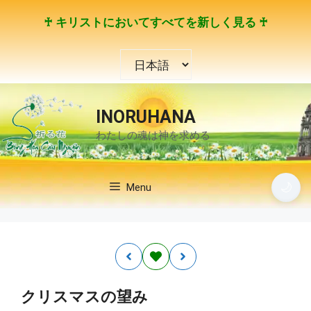
コ
♰ キリストにおいてすべてを新しく見る ♰
ン
テ
言
ン
語
ツ
を
へ
選
ス
INORUHANA
択
キ
わたしの魂は神を求める
ッ
プ
🌙
Menu
クリスマスの望み