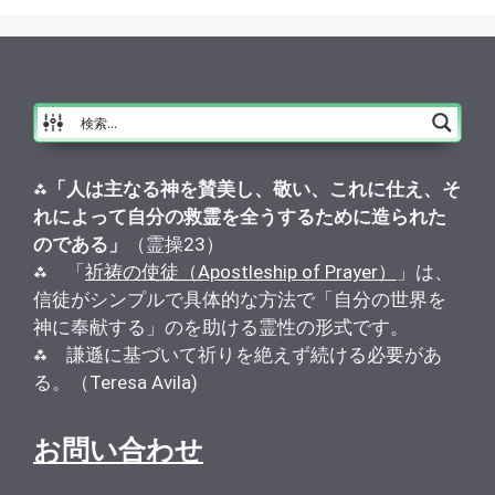
⁂
「人は主なる神を賛美し、敬い、これに仕え、そ
れによって自分の救霊を全うするために造られた
のである」
（霊操23）
⁂ 「
祈祷の使徒（Apostleship of Prayer）
」は、
信徒がシンプルで具体的な方法で「自分の世界を
神に奉献する」のを助ける霊性の形式です。
⁂ 謙遜に基づいて祈りを絶えず続ける必要があ
る。（Teresa Avila)
お問い合わせ