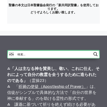
聖書の本文は日本聖書協会発行の「新共同訳聖書」を使用してお
ります。
どうぞよろしくお願い致します。
⁂
「人は主なる神を賛美し、敬い、これに仕え、そ
れによって自分の救霊を全うするために造られた
のである」
（霊操23）
⁂ 「
祈祷の使徒（Apostleship of Prayer）
」は、
信徒がシンプルで具体的な方法で「自分の世界を
神に奉献する」のを助ける霊性の形式です。
⁂ 謙遜に基づいて祈りを絶えず続ける必要があ