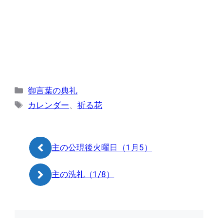
カ
御言葉の典礼
テ
タ
カレンダー
、
祈る花
ゴ
グ
リ
ー
主の公現後火曜日（1月5）
主の洗礼（1/8）