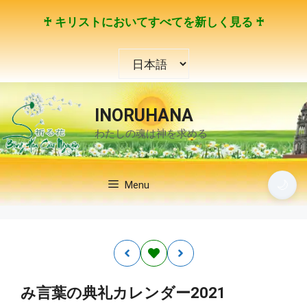
コ
♰ キリストにおいてすべてを新しく見る ♰
ン
テ
言
ン
語
ツ
を
へ
選
ス
INORUHANA
択
キ
わたしの魂は神を求める
ッ
プ
🌙
Menu
み言葉の典礼カレンダー2021