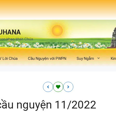
UHANA
con khao khát Chúa
V Lời Chúa
Cầu Nguyện với PWPN
Suy Ngẫm
Ki
cầu nguyện 11/2022