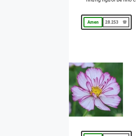
Amen
28.253 🌸