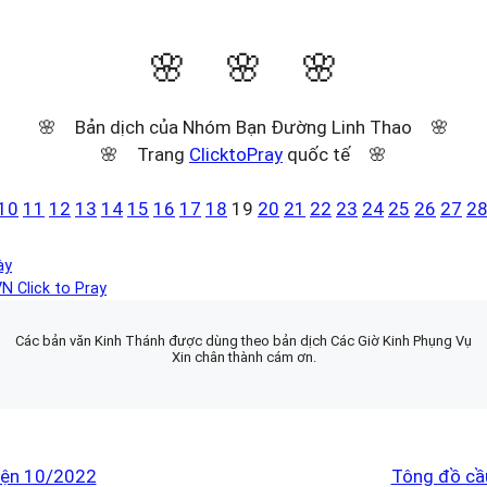
🌸 🌸 🌸
🌸 Bản dịch của Nhóm Bạn Đường Linh Thao 🌸
🌸 Trang
ClicktoPray
quốc tế 🌸
10
11
12
13
14
15
16
17
18
19
20
21
22
23
24
25
26
27
2
ày
N Click to Pray
Các bản văn Kinh Thánh được dùng theo bản dịch Các Giờ Kinh Phụng Vụ
Xin chân thành cám ơn.
yện 10/2022
Tông đồ cầ