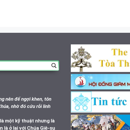
g nên để ngợi khen, tôn
húa, nhờ đó cứu rỗi linh
à một kỹ thuật nhưng là
 là ở lại với Chúa Giê-su