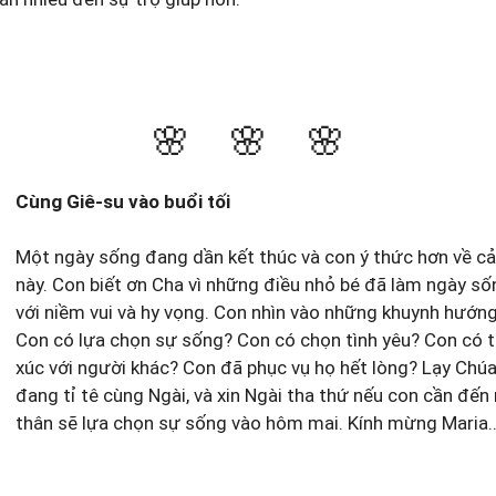
🌸 🌸 🌸
Cùng Giê-su vào buổi tối
Một ngày sống đang dần kết thúc và con ý thức hơn về c
này. Con biết ơn Cha vì những điều nhỏ bé đã làm ngày s
với niềm vui và hy vọng. Con nhìn vào những khuynh hướn
Con có lựa chọn sự sống? Con có chọn tình yêu? Con có tỏ
xúc với người khác? Con đã phục vụ họ hết lòng? Lạy Chúa
đang tỉ tê cùng Ngài, và xin Ngài tha thứ nếu con cần đến
thân sẽ lựa chọn sự sống vào hôm mai. Kính mừng Maria