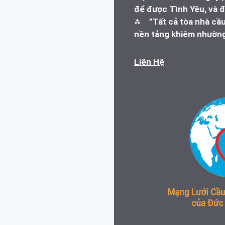
để được Tình Yêu, và đ
⁂
”Tất cả tòa nhà cầ
nền tảng khiêm nhường
Liên Hệ