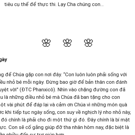
tiêu cụ thể để thực thi. Lạy Cha chúng con…
🌸 🌸 🌸
gày
g để Chúa gặp con nơi đây. “Con luôn luôn phải sống với
iều nhỏ bé mỗi ngày. Đừng bao giờ để bản thân con đánh
yệt vời” (ĐTC Phanxicô). Nhìn vào chặng đường con đã
đâu là những điều nhỏ bé mà Chúa đã ban tặng cho con
t vài phút để đáp lại và cảm ơn Chúa vì những món quà
c khi tiếp tục ngày sống, con suy về nghịch lý nho nhỏ này,
đó chính là phải cho đi một thứ gì đó. Đây chính là bí mật
ực. Con sẽ cố gắng giúp đỡ tha nhân hôm nay, đặc biệt là
n nhiều đến sự trợ giúp hơn.