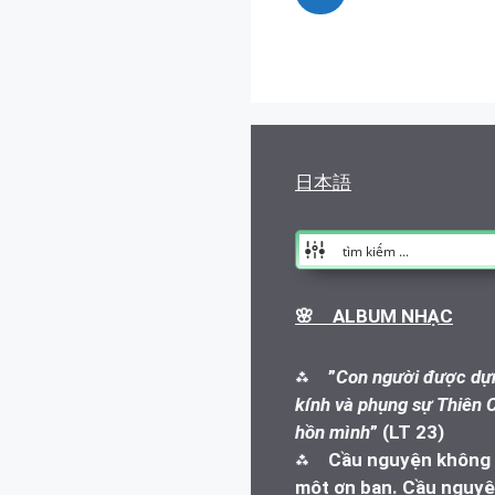
日本語
🌸 ALBUM NHẠC
⁂
”
Con người được dựn
kính và phụng sự Thiên C
hồn mình
” (LT 23)
⁂
Cầu nguyện không l
một ơn ban. Cầu nguyện