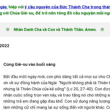
ngày
, hiệp với
ý cầu nguyện của Đức Thánh Cha trong thá
g với Chúa Giê-su, để trở nên tông đồ cầu nguyện mỗi ng
🌸　
Nhân Danh Cha và Con và Thánh Thần. Amen.
　🌸
 2022
Cùng Giê-su vào buổi sáng
Bắt đầu một ngày mới, con phó dâng tất cả mọi sự cho Ch
ơn về sự đồng hành của Ngài. “Người không phải là Thiên 
nhưng là Thiên Chúa của kẻ sống” (Lc 20, 27-40). Con đư
nhận cuộc sống trọn vẹn này, và trao tặng nó cho những ai
những trẻ em đang gặp đau khổ. Con sử dụng năng lượn
làm những cử chỉ mang lại sự sống đến với người khác. 