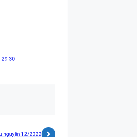
8
29
30
u nguyện 12/2022