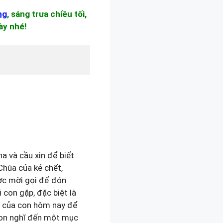
ng
, sáng trưa chiều tối,
ày nhé!
a và cầu xin để biết
Chúa của kẻ chết,
ợc mời gọi để đón
 con gặp, đặc biệt là
g của con hôm nay để
Con nghĩ đến một mục