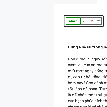
Amen
29.082 🌸
Cùng Giê-su trong n
Con dừng lại ngày sốn
niềm vui của những đ
mất một ngày sống tu
đi, con tự hỏi rằng: 
hôm nay? Con dành mộ
tốt lành đã nhận. Trướ
là để nhận một thứ gì 
của hạnh phúc đích th
những người bé nhỏ cầ