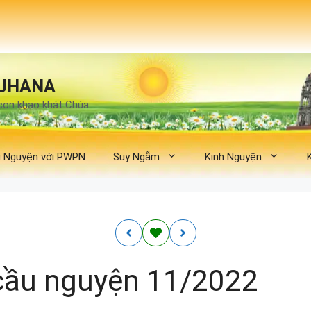
UHANA
con khao khát Chúa
 Nguyện với PWPN
Suy Ngẫm
Kinh Nguyện
cầu nguyện 11/2022