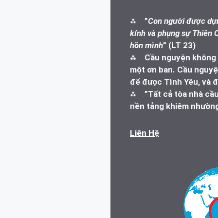
⁂
”
Con người được dựn
kính và phụng sự Thiên C
hồn mình
” (LT 23)
⁂
Cầu nguyện không l
một ơn ban. Cầu nguyện
để được Tình Yêu, và đ
⁂
”Tất cả tòa nhà cầ
nền tảng khiêm nhường
Liên Hệ