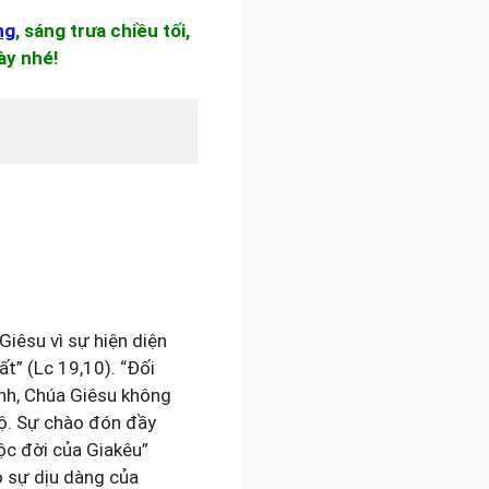
ng
, sáng trưa chiều tối,
ày nhé!
iêsu vì sự hiện diện
t” (Lc 19,10). “Đối
nh, Chúa Giêsu không
độ. Sự chào đón đầy
ộc đời của Giakêu”
ỏ sự dịu dàng của