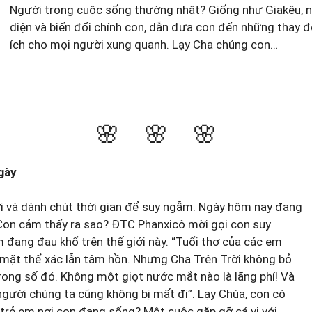
Người trong cuộc sống thường nhật? Giống như Giakêu, n
diện và biến đổi chính con, dẫn đưa con đến những thay đ
ích cho mọi người xung quanh. Lạy Cha chúng con…
🌸 🌸 🌸
gày
ơi và dành chút thời gian để suy ngẫm. Ngày hôm nay đang
 Con cảm thấy ra sao? ĐTC Phanxicô mời gọi con suy
đang đau khổ trên thế giới này. “Tuổi thơ của các em
mặt thể xác lẫn tâm hồn. Nhưng Cha Trên Trời không bỏ
rong số đó. Không một giọt nước mắt nào là lãng phí! Và
gười chúng ta cũng không bị mất đi”. Lạy Chúa, con có
trẻ em nơi con đang sống? Một cuộc gặp gỡ cá vị với