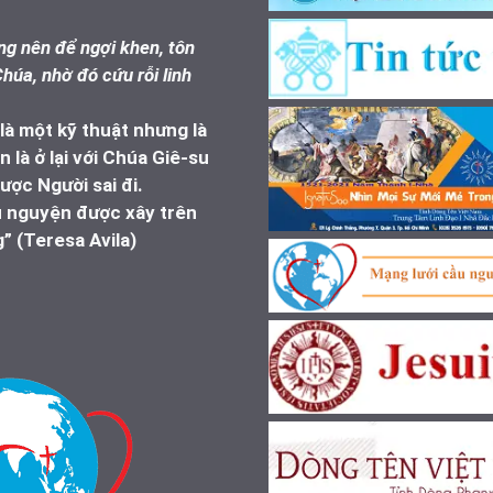
g nên để ngợi khen, tôn
húa, nhờ đó cứu rỗi linh
à một kỹ thuật nhưng là
 là ở lại với Chúa Giê-su
ược Người sai đi.
u nguyện được xây trên
” (Teresa Avila)