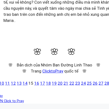
tế, vui vẻ không? Con viết xuống những điều mà mình khá
cầu nguyện này, và quyết tâm vào ngày mai chia sẻ Tình 
trao ban trên con đến những anh chị em bé nhỏ xung qua
Maria..
🌸 🌸 🌸
🌸 Bản dịch của Nhóm Bạn Đường Linh Thao 🌸
🌸 Trang
ClicktoPray
quốc tế 🌸
10
11
12
13
14
15
16
17
18
19
20
21
22
23
24
25
26
27
2
ày
N Click to Pray