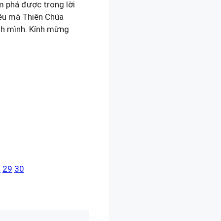
m phá được trong lời
yêu mà Thiên Chúa
nh mình. Kính mừng
8
29
30