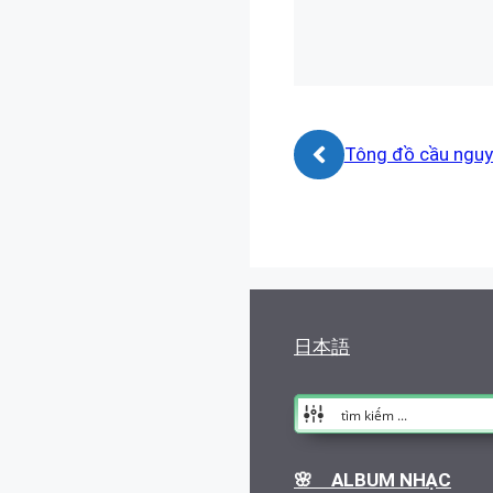
Tông đồ cầu ngu
日本語
🌸 ALBUM NHẠC