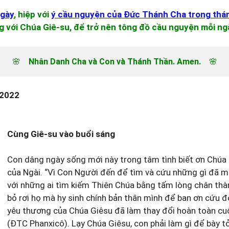
ngày
, hiệp với
ý cầu nguyện của Đức Thánh Cha trong thá
g với Chúa Giê-su, để trở nên tông đồ cầu nguyện mỗi ng
🌸　
Nhân Danh Cha và Con và Thánh Thần. Amen.
　🌸
 2022
Cùng Giê-su vào buổi sáng
Con dâng ngày sống mới này trong tâm tình biết ơn Chúa G
của Ngài. “Vì Con Người đến để tìm và cứu những gì đã mấ
với những ai tìm kiếm Thiên Chúa bằng tấm lòng chân thà
bỏ rơi họ mà hy sinh chính bản thân mình để ban ơn cứu 
yêu thương của Chúa Giêsu đã làm thay đổi hoàn toàn cu
(ĐTC Phanxicô). Lạy Chúa Giêsu, con phải làm gì để bày t