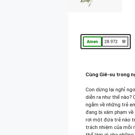
Amen
28.972 🌸
Cùng Giê-su trong n
Con dừng lại nghỉ ng
diễn ra như thế nào?
ngẫm về những trẻ em 
đang bị xâm phạm về 
rơi một đứa trẻ nào t
trách nhiệm của mỗi n
thể làm gì cho những 