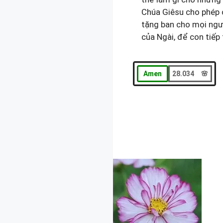
Chúa Giêsu cho phép 
tặng ban cho mọi ngư
của Ngài, để con tiếp
Amen
28.034 🌸