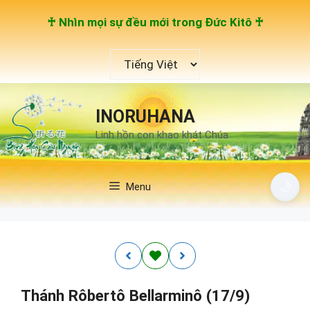
Chuyển
♰ Nhìn mọi sự đều mới trong Đức Kitô ♰
đến
nội
Chọn
dung
một
ngôn
ngữ
INORUHANA
Linh hồn con khao khát Chúa
🌙
Menu
Thánh Rôbertô Bellarminô (17/9)