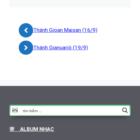
Thánh Gioan Maisan (16/9)
Thánh Gianuariô (19/9)
🌸 ALBUM NHẠC