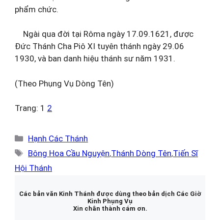
phẩm chức.
Ngài qua đời tại Rôma ngày 17.09.1621, được
Đức Thánh Cha Piô XI tuyên thánh ngày 29.06
1930, và ban danh hiệu thánh sư năm 1931.
(Theo Phụng Vụ Dòng Tên)
Trang:
1
2
Danh
Hạnh Các Thánh
mục
Thẻ
Bông Hoa Cầu Nguyện
,
Thánh Dòng Tên
,
Tiến Sĩ
Hội Thánh
Các bản văn Kinh Thánh được dùng theo bản dịch Các Giờ
Kinh Phụng Vụ
Xin chân thành cám ơn.